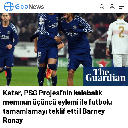
teklif etti | Barney Ronay
teklif etti | Barney Ronay
Katar, PSG Projesi’nin kalabalık
memnun üçüncü eylemi ile futbolu
tamamlamayı teklif etti | Barney
Ronay