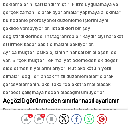
beklemelerini şartlandırmıştır. Filtre uygulamaya ve
gerçek zamanlı olarak ayarlamalar yapmaya alışkınlar,
bu nedenle profesyonel düzenleme işlerini aynı
şekilde varsayıyorlar. İstedikleri bir şeyi
değiştirdiklerinde, Instagram’da bir kaydırıcıyı hareket
ettirmek kadar basit olmasını bekliyorlar.
Ayrıca müşteri psikolojisinin finansal bir bileşeni de
var. Birçok müşteri, ek maliyet ödemeden ek değer
elde etmenin yollarını arıyor. Mutlaka kötü niyetli
olmaları değiller, ancak “hızlı düzenlemeler” olarak
çerçevelemenin, aksi takdirde ekstra mal olacak
serbest çalışmaya neden olacağını umuyorlar.
Açgözlü görünmeden sınırlar nasıl ayarlanır
Revizyon taleplerini profesyonel olarak ele almanın
0
0
0
0
anahtarı, sorun haline gelmeden önce net politikalar
oluşturmaktır. Sözleşmeleriniz tam olarak kaç tur