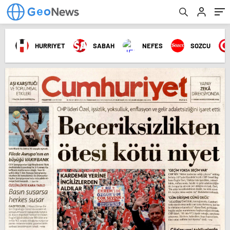
HURRIYET
SABAH
NEFES
SOZCU