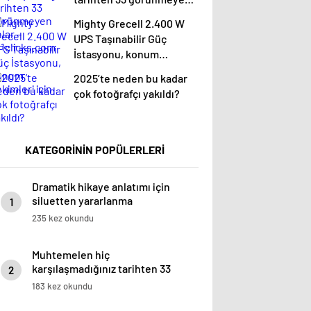
anlar – 121clicks.com
Mighty Grecell 2.400 W
UPS Taşınabilir Güç
İstasyonu, konum
çekimleri için
2025’te neden bu kadar
çok fotoğrafçı yakıldı?
KATEGORİNİN POPÜLERLERİ
Dramatik hikaye anlatımı için
siluetten yararlanma
1
235 kez okundu
Muhtemelen hiç
karşılaşmadığınız tarihten 33
2
görünmeyen anlar –
183 kez okundu
121clicks.com