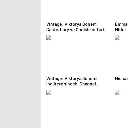
Vintage: Viktorya Dönemi
Emma H
Canterbury ve Carlisle’ın Tarihi
Mitler
Siyah-Beyaz Fotoğrafları
Vintage: Viktorya dönemi
Michae
İngiltere’sindeki Channel
Adaları