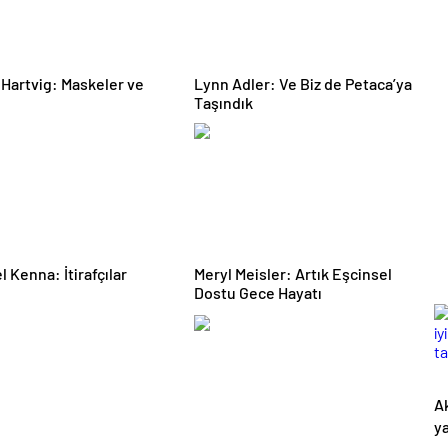
artvig: Maskeler ve
Lynn Adler: Ve Biz de Petaca’ya
Taşındık
l Kenna: İtirafçılar
Meryl Meisler: Artık Eşcinsel
Dostu Gece Hayatı
Ak
y