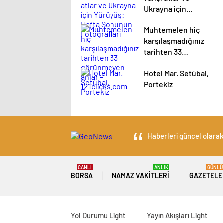
Ukrayna için
Yürüyüş: Hafta
Muhtemelen hiç
Sonunun
karşılaşmadığınız
Fotoğrafları
tarihten 33
görünmeyen anlar –
Hotel Mar. Setúbal,
121clicks.com
Portekiz
Haberleri güncel olarak 
CANLI
ANLIK
GÜNLÜ
BORSA
NAMAZ VAKITLERI
GAZETELE
Yol Durumu Light
Yayın Akışları Light