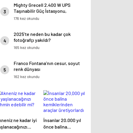
Mighty Grecell 2.400 W UPS
Taşınabilir Güç İstasyonu,
3
konum çekimleri için
176 kez okundu
2025’te neden bu kadar çok
fotoğrafçı yakıldı?
4
165 kez okundu
Franco Fontana’nın cesur, soyut
renk dünyası
5
162 kez okundu
neniz ne kadar iyi
İnsanlar 20.000 yıl
aşlanacağınızı
önce balina