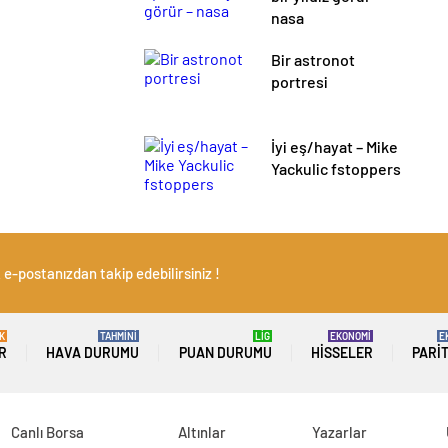
nasa
Bir astronot
portresi
İyi eş/hayat – Mike
Yackulic fstoppers
e-postanızdan takip edebilirsiniz !
K
TAHMİNİ
LİG
EKONOMİ
E
R
HAVA DURUMU
PUAN DURUMU
HISSELER
PARI
Canlı Borsa
Altınlar
Yazarlar