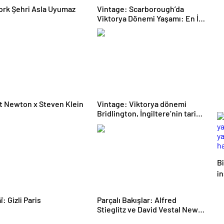
t
rk Şehri Asla Uyumaz
Vintage: Scarborough’da
Viktorya Dönemi Yaşamı: En İyi
Şekilde Bir Sahil Kasabası
 Newton x Steven Klein
Vintage: Viktorya dönemi
Bridlington, İngiltere’nin tarihi
siyah-beyaz fotoğrafları
B
i
y
h
: Gizli Paris
Parçalı Bakışlar: Alfred
B
Stieglitz ve David Vestal New
York’ta