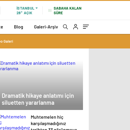
SABAHA KALAN
İSTANBUL
SÜRE
28°
AÇIK
te
Blog
Galeri-Arşiv
o Galeri
Dramatik hikaye anlatımı için
siluetten yararlanma
Muhtemelen hiç
karşılaşmadığınız
tarihten 33 görünmeyen