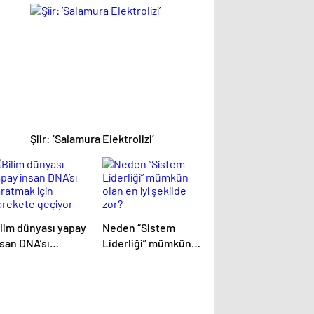
ahmin edebilir mi?
kemiklerinden
araçlar üretiyorlardı
Şiir: ‘Salamura Elektrolizi’
ilim dünyası yapay
Neden “Sistem
nsan DNA’sı
Liderliği” mümkün
aratmak için
olan en iyi şekilde
arekete geçiyor –
zor?
BC News Türkçe