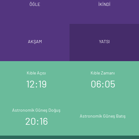
ÖĞLE
İKİNDİ
AKŞAM
YATSI
Kıble Açısı
Kıble Zamanı
12:19
06:05
Astronomik Güneş Doğuş
Astronomik Güneş Batış
20:16