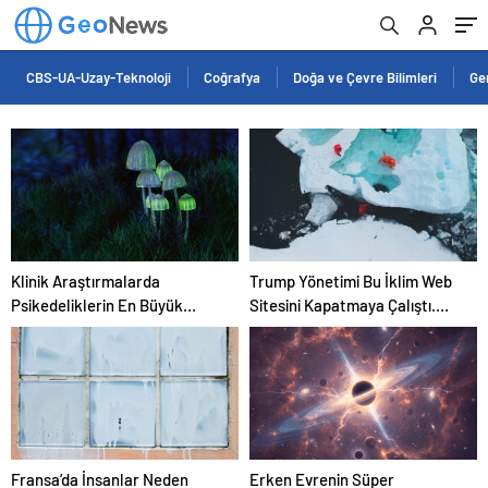
CBS-UA-Uzay-Teknoloji
Coğrafya
Doğa ve Çevre Bilimleri
Ge
Klinik Araştırmalarda
Trump Yönetimi Bu İklim Web
Psikedeliklerin En Büyük
Sitesini Kapatmaya Çalıştı.
Etkisi Gözden Kaçıyor Olabilir:
Bilim Adamları Onu Tekrar
İnsanların Hedeflerini,
Çevrimiçi Hale Getirdi
Değerlerini, Kariyerlerini ve
İlişkilerini Değiştiriyor Gibi
Görünüyorlar
Fransa’da İnsanlar Neden
Erken Evrenin Süper