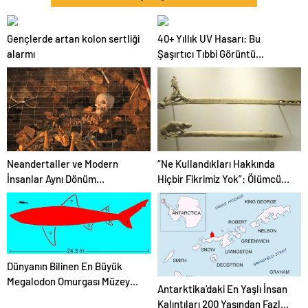
Gençlerde artan kolon sertliği
40+ Yıllık UV Hasarı: Bu
alarmı
Şaşırtıcı Tıbbi Görüntü
Boynunuza Neden Güneş
Kremi Sürmeniz Gerektiğini
Gösteriyor
Neandertaller ve Modern
“Ne Kullandıkları Hakkında
İnsanlar Aynı Dönüm
Hiçbir Fikrimiz Yok”: Ölümcül
Noktasına Aynı Zaman ve
Mamut Av Silahı Muhtemelen
Yerde Ulaştılar
Clovis Arsenalinin Bir Parçası
Değildi
Dünyanın Bilinen En Büyük
Megalodon Omurgası Müzeye
Antarktika’daki En Yaşlı İnsan
Taşınırken Kayboldu – Şimdi
Kalıntıları 200 Yaşından Fazla