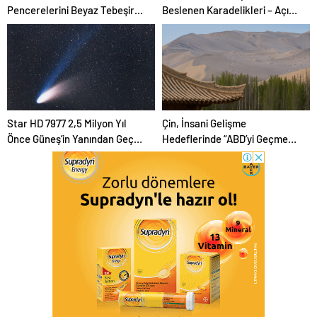
Pencerelerini Beyaz Tebeşirle
Beslenen Karadelikleri – Açık
Boyuyor?
Bilim
Star HD 7977 2,5 Milyon Yıl
Çin, İnsani Gelişme
Önce Güneş’in Yanından Geçti
Hedeflerinde “ABD’yi Geçme
Ve Bugün Hala Kuyruklu
Yolunda”
Yıldızlardaki Rahatsızlığı
Görebiliyoruz