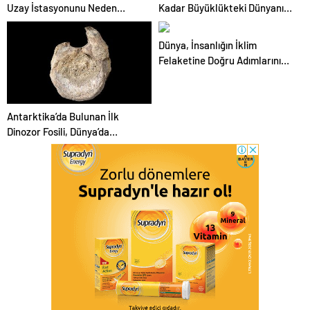
Uzay İstasyonunu Neden
Kadar Büyüklükteki Dünyanın
Güneş’e “Sadece” Atmadığını
En Büyük Örümcek Ağı,
Soruyorlar
Kükürt Mağarasında 111.000
Dünya, İnsanlığın İklim
Araknid Tarafından Örüldü
Felaketine Doğru Adımlarını
Kaydedecek Yeni Bir Monolit
Ediniyor
Antarktika’da Bulunan İlk
Dinozor Fosili, Dünya’da
Yürüyen En Büyük
Dinozorlardan Birine Ait