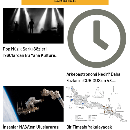
Pop Müzik Şarkı Sözleri
1960’lardan Bu Yana Kültürel
Manzarayı Yansıtarak Ahlaki
Açıdan Daha Karanlık Hale
Arkeoastronomi Nedir? Daha
Geldi
Fazlasını CURIOUS’un 48.
Sayısında Öğrenin – Şimdi Çıktı
İnsanlar NASA’nın Uluslararası
Bir Timsahı Yakalayacak