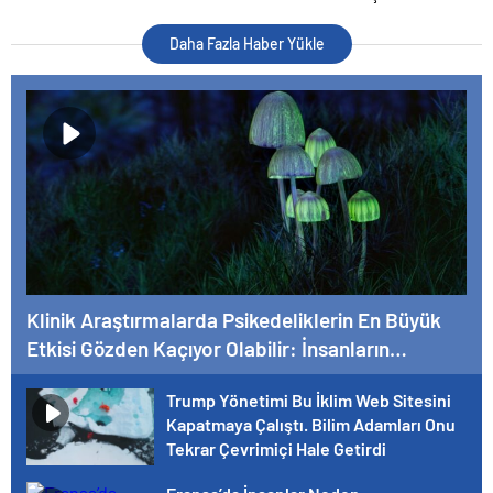
Bilim Adamları Onu Yeniden
ve Anlamsız
Buldu
Daha Fazla Haber Yükle
Klinik Araştırmalarda Psikedeliklerin En Büyük
Etkisi Gözden Kaçıyor Olabilir: İnsanların
Hedeflerini, Değerlerini, Kariyerlerini ve İlişkilerini
Trump Yönetimi Bu İklim Web Sitesini
Değiştiriyor Gibi Görünüyorlar
Kapatmaya Çalıştı. Bilim Adamları Onu
Tekrar Çevrimiçi Hale Getirdi