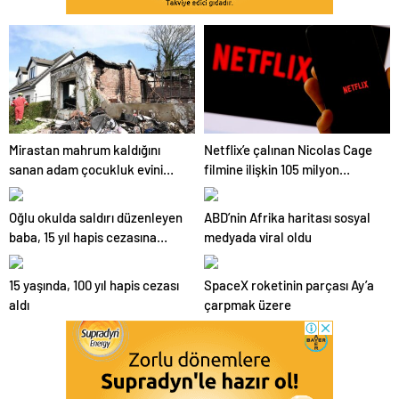
Mirastan mahrum kaldığını
Netflix’e çalınan Nicolas Cage
sanan adam çocukluk evini
filmine ilişkin 105 milyon
havaya uçurdu
dolarlık dava
Oğlu okulda saldırı düzenleyen
ABD’nin Afrika haritası sosyal
baba, 15 yıl hapis cezasına
medyada viral oldu
çarptırıldı
15 yaşında, 100 yıl hapis cezası
SpaceX roketinin parçası Ay’a
aldı
çarpmak üzere