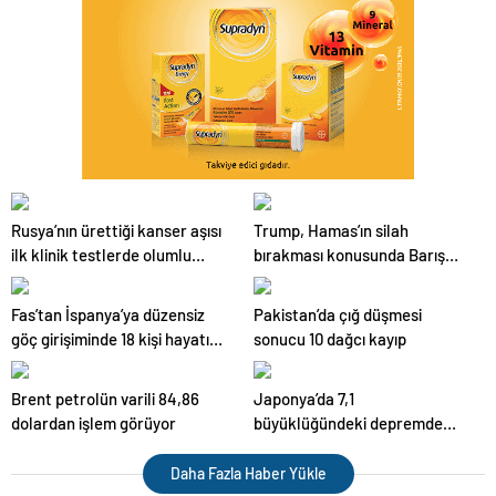
Rusya’nın ürettiği kanser aşısı
Trump, Hamas’ın silah
ilk klinik testlerde olumlu
bırakması konusunda Barış
sonuç verdi
Kurulu’nun anlaşmaya
vardığını açıkladı
Fas’tan İspanya’ya düzensiz
Pakistan’da çığ düşmesi
göç girişiminde 18 kişi hayatını
sonucu 10 dağcı kayıp
kaybetti
Brent petrolün varili 84,86
Japonya’da 7,1
dolardan işlem görüyor
büyüklüğündeki depremde
ölenlerin sayısı 35’e yükseldi
Daha Fazla Haber Yükle