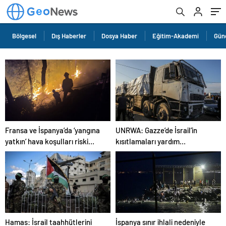
Bölgesel
Dış Haberler
Dosya Haber
Eğitim-Akademi
Gün
Fransa ve İspanya’da ‘yangına
UNRWA: Gazze’de İsrail’in
yatkın’ hava koşulları riski
kısıtlamaları yardım
arttı
faaliyetleri için kritik bir engel
Hamas: İsrail taahhütlerini
İspanya sınır ihlali nedeniyle