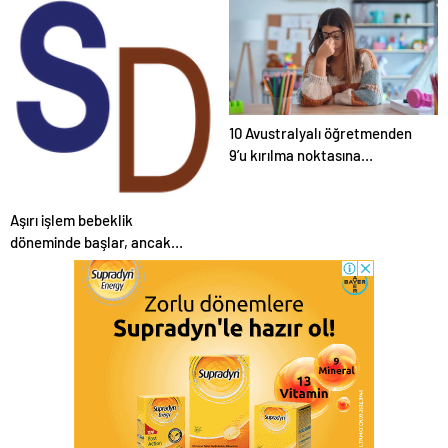
artırıyor
10 Avustralyalı öğretmenden
9’u kırılma noktasına
vurgulanmıştır
Aşırı işlem bebeklik
döneminde başlar, ancak
henüz grup içi tercihi ile
bağlantılı değildir