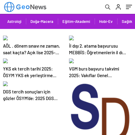
Astroloji
Doğa-Macera
Eğitim-Akademi
Hobi-Ev
Sağlık
AÖL . dönem sınavı ne zaman,
İl dışı 2. atama başvurusu
saat kaçta? Açık lise 2025-
MEBBİS: Öğretmenlerin il dışı
2026 sınav takvimi
atama başburu şartları ve
tarihleri
YKS ek tercih tarihi 2025:
VGM burs başvuru takvimi
ÖSYM YKS ek yerleştirme
2025: Vakıflar Genel
kılavuzu ne zaman
Müdürlüğü ilkokul, ortaokul,
yayımlanacak? Gözler ek
lise, üniversite burs
DGS tercih sonuçları için
yerleştirme açıklamasında
başvuruları başladı mı?
gözler ÖSYM’de: 2025 DGS
tercih sonuçları açıklandı mı,
ne zaman açıklanacak?