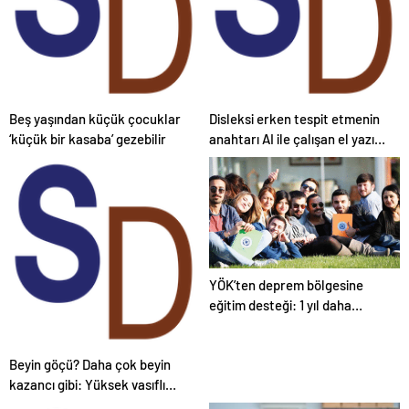
Beş yaşından küçük çocuklar
Disleksi erken tespit etmenin
‘küçük bir kasaba’ gezebilir
anahtarı AI ile çalışan el yazısı
analizi olabilir
YÖK’ten deprem bölgesine
eğitim desteği: 1 yıl daha
uzatıldı
Beyin göçü? Daha çok beyin
kazancı gibi: Yüksek vasıflı
göç küresel refahı nasıl