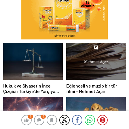
Hukuk ve Siyasetin İnce
Eğlenceli ve muzip bir tür
Çizgisi: Türkiye’de Yargıya
filmi – Mehmet Açar
Güven Neden Tartışılıyor? –
Prof.Dr. Ayşegül Akbay –
Akademik Akıl
0
0