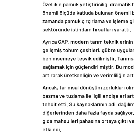
Özellikle pamuk yetiştiriciliği dramatik 
önemli ölçüde katkıda bulunan önemli bi
zamanda pamuk çırçırlama ve işleme gibi
sektöründe istihdam fırsatları yarattı.
Ayrıca GAP, modern tarım tekniklerinin ve
gelişmiş tohum çeşitleri, gübre uygula
benimsemeye teşvik edilmiştir. Tarımsa
sağlamak için güçlendirilmiştir. Bu mo
artırarak üretkenliğin ve verimliliğin a
Ancak, tarımsal dönüşüm zorlukları ol
basma ve tuzlama ile ilgili endişeleri art
tehdit etti. Su kaynaklarının adil dağıl
diğerlerinden daha fazla fayda sağlıyo
gıda mahsulleri pahasına ortaya çıktı v
etkiledi.