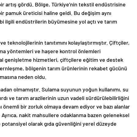
bir artış gördü. Bölge, Türkiye’nin tekstil endüstrisine
r pamuk üreticisi haline geldi. Bu değişim aynı
 ilgili endüstrilerin büyümesine yol açtı ve tarım
 teknolojilerinin tanıtımını kolaylaştırmıştır. Çiftçiler,
ma yöntemleri ve haşere kontrol önlemleri
l genişletme hizmetleri, çiftçilere eğitim ve destek
dernleşme, bölgenin tarım ürünlerinin rekabet gücünü
rtmasına neden oldu.
madan olmamıştır. Sulama suyunun yoğun kullanımı, su
ırdı ve tarım arazilerinin uzun vadeli sürdürülebilirliğini
ımı önemli bir zorluk olmaya devam ediyor ve bazı alanlar
r. Ayrıca, nakit mahsullere odaklanma bazen geleneksel
e potansiyel olarak gıda güvenliğini yerel düzeyde