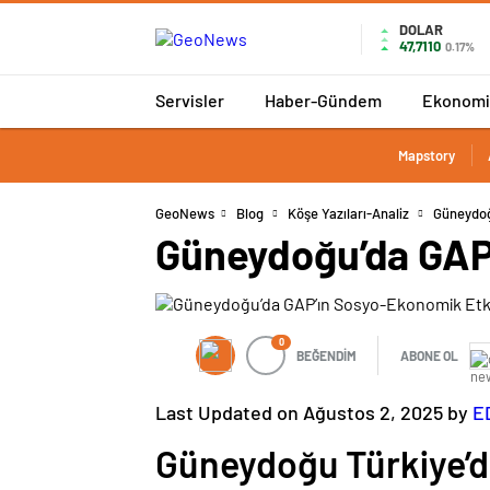
DOLAR
47,7110
0.17%
Servisler
Haber-Gündem
Ekonomi
Mapstory
GeoNews
Blog
Köşe Yazıları-Analiz
Güneydoğ
Güneydoğu’da GAP’
0
BEĞENDİM
ABONE OL
Last Updated on Ağustos 2, 2025 by
E
Güneydoğu Türkiye’