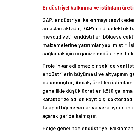
Endüstriyel kalkınma ve istihdam üret
GAP, endüstriyel kalkınmayı teşvik ede
amaçlamaktadır. GAP’ın hidroelektrik ba
mevcudiyeti, endüstrileri bölgeye çekti.
malzemelerine yatırımlar yapılmıştır. İş
sağlamak için organize endüstriyel böl
Proje inkar edilemez bir şekilde yeni ist
endüstrilerin büyümesi ve altyapının ge
bulunmuştur. Ancak, üretilen istihdam t
genellikle düşük ücretler, kötü çalışma k
karakterize edilen kayıt dışı sektördedir
talep ettiği beceriler ve yerel işgücün
açarak geride kalmıştır.
Bölge genelinde endüstriyel kalkınmanı