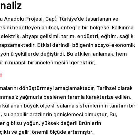
analiz
Anadolu Projesi, Gap), Türkiye’de tasarlanan ve
ini hedefleyen anıtsal, entegre bir bölgesel kalkınma
elektrik, altyapı gelişimi, tarım, endüstri, eğitim, sağlık
i kapsamaktadır. Etkisi derindi, bölgenin sosyo-ekonomik
yönlü şekillerde değiştirdi. Bu etkileri anlamak, hem
 nüanslı bir incelenmesini gerektirir.
i
malarını dönüştürmeyi amaçlamaktadır. Tarihsel olarak
unmasız yağmurla beslenen tarımla karakterize edilen,
u kullanan büyük ölçekli sulama sistemlerinin tanıtımı bir
ı, sulanabilir arazilerin genişlemesi olmuştur. Bu,
er gibi su yoğun, yüksek değerli ürünlerin
çıktı ve geliri önemli ölçüde artırmıştır.