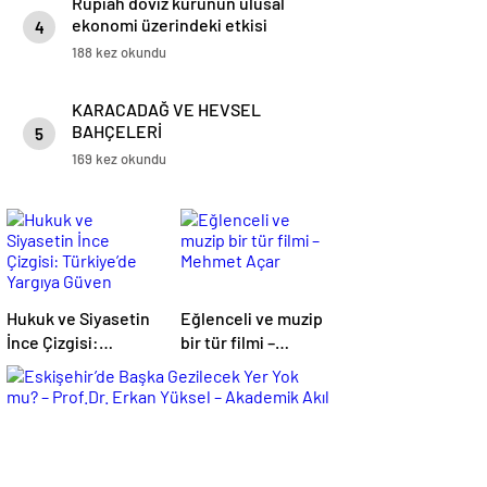
Rupiah döviz kurunun ulusal
ekonomi üzerindeki etkisi
4
188 kez okundu
KARACADAĞ VE HEVSEL
BAHÇELERİ
5
169 kez okundu
Hukuk ve Siyasetin
Eğlenceli ve muzip
İnce Çizgisi:
bir tür filmi –
Türkiye’de Yargıya
Mehmet Açar
Güven Neden
Tartışılıyor? –
Prof.Dr. Ayşegül
Akbay – Akademik
Akıl