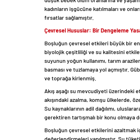
düşük bebek ölüm oranlarına ve yaşam 
kadınların işgücüne katılmaları ve onla
fırsatlar sağlamıştır.
Çevresel Hususlar: Bir Dengeleme Yas
Boşluğun çevresel etkileri büyük bir end
biyolojik çeşitliliği ve su kalitesini et
suyunun yoğun kullanımı, tarım arazileri
basması ve tuzlamaya yol açmıştır. Gübr
ve toprağa kirlenmiş.
Akış aşağı su mevcudiyeti üzerindeki etk
akışındaki azalma, komşu ülkelerde, özellik
Su kaynaklarının adil dağılımı, uluslarar
gerektiren tartışmalı bir konu olmaya
Boşluğun çevresel etkilerini azaltmak iç
değerlendirmeleri yapılmıştır. Su tüketim