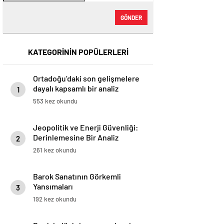
GÖNDER
KATEGORİNİN POPÜLERLERİ
Ortadoğu’daki son gelişmelere
dayalı kapsamlı bir analiz
1
553 kez okundu
Jeopolitik ve Enerji Güvenliği:
Derinlemesine Bir Analiz
2
261 kez okundu
Barok Sanatının Görkemli
Yansımaları
3
192 kez okundu