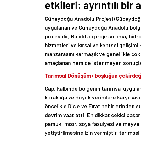
etkileri: ayrıntılı bir 
Güneydoğu Anadolu Projesi (Güceydoğu 
uygulanan ve Güneydoğu Anadolu bölges
projesidir. Bu iddialı proje sulama, hidro
hizmetleri ve kırsal ve kentsel gelişim
manzarasını karmaşık ve genellikle çok 
amaçlanan hem de istenmeyen sonuçların
Tarımsal Dönüşüm: boşluğun çekirdeğ
Gap, kalbinde bölgenin tarımsal uygula
kuraklığa ve düşük verimlere karşı sav
öncelikle Dicle ve Fırat nehirlerinden s
devrim vaat etti. En dikkat çekici başar
pamuk, mısır, soya fasulyesi ve meyvel
yetiştirilmesine izin vermiştir, tarımsal 