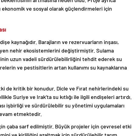
beklentisinin artmasına neden oldu. Proje ayrıca
rı ekonomik ve sosyal olarak güçlendirmeleri için
ası
işe kaynağıdır. Barajların ve rezervuarların inşası,
kileyen nehir ekosistemlerini değiştirmiştir. Sulama
nin uzun vadeli sürdürülebilirliğini tehdit ederek su
elerin ve pestisitlerin artan kullanımı su kaynaklarına
i de kritik bir konudur. Dicle ve Fırat nehirlerindeki su
le Suriye ve Irak’ta su kıtlığı ile ilgili endişeleri artırdı.
ası işbirliği ve sürdürülebilir su yönetimi uygulamaları
 devam etmektedir.
in çaba sarf edilmiştir. Büyük projeler için çevresel etki
ini ve kirliliğini azaltmak için sürdürülebilir tarım