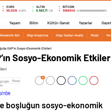
EURO
ALTIN
BITCOIN
55,0216
6.563,71
3069340
-0.01%
1,10
-0.59999999999999998%
Yaşam
Bilim
Kültür-Sanat
Yazarlar
Gaze
Akademik Akıl
Bilgi-Araştırma
Köşe Yazıları-Analiz
Mizah
Yer
u’da GAP’ın Sosyo-Ekonomik Etkileri
ın Sosyo-Ekonomik Etkiler
0
News
DİTÖR
de boşluğun sosyo-ekonomik