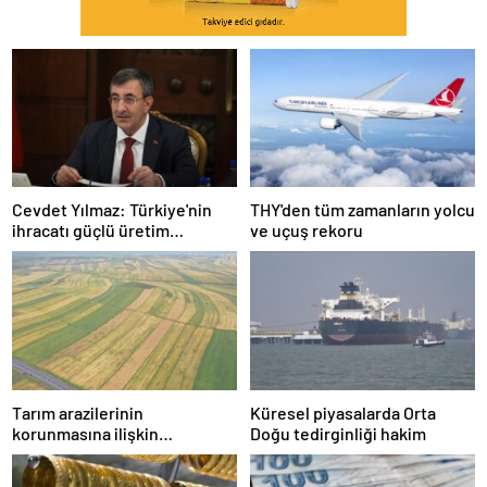
Cevdet Yılmaz: Türkiye'nin
THY'den tüm zamanların yolcu
ihracatı güçlü üretim
ve uçuş rekoru
altyapısıyla yüksek seviyesini
sürdürmektedir
Tarım arazilerinin
Küresel piyasalarda Orta
korunmasına ilişkin
Doğu tedirginliği hakim
düzenleme