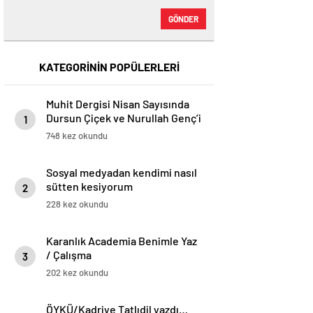
GÖNDER
KATEGORİNİN POPÜLERLERİ
Muhit Dergisi Nisan Sayısında
Dursun Çiçek ve Nurullah Gençʼi
1
Kapağa Taşıyor (Mayıs, 2025) –
748 kez okundu
Dergi – Dergihaber
Sosyal medyadan kendimi nasıl
sütten kesiyorum
2
228 kez okundu
Karanlık Academia Benimle Yaz
/ Çalışma
3
202 kez okundu
ÖYKÜ/Kadriye Tatlıdil yazdı…