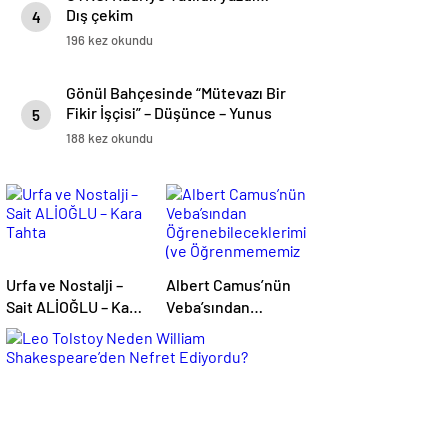
Dış çekim
4
196 kez okundu
Gönül Bahçesinde “Mütevazı Bir
Fikir İşçisi” – Düşünce – Yunus
5
ÖZDEMİR
188 kez okundu
Urfa ve Nostalji –
Albert Camus’nün
Sait ALİOĞLU – Kara
Veba’sından
Tahta
Öğrenebileceklerimiz
(ve Öğrenmememiz
Gerekenler)