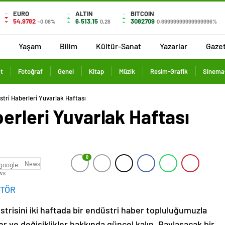
EURO
ALTIN
BITCOIN
54,9782
6.513,15
3082709
-0.08%
0,26
0.69999999999999996%
Yaşam
Bilim
Kültür-Sanat
Yazarlar
Gaze
t
Fotoğraf
Genel
Kitap
Müzik
Resim-Grafik
Sinema-
tri Haberleri Yuvarlak Haftası
erleri Yuvarlak Haftası
0
News
İTÖR
strisini iki haftada bir endüstri haber topluluğumuzla
r ve değişiklikler hakkında güncel kalın. Paylaşacak bir