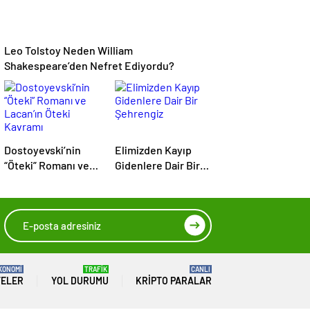
Leo Tolstoy Neden William
Shakespeare’den Nefret Ediyordu?
Dostoyevski’nin
Elimizden Kayıp
“Öteki” Romanı ve
Gidenlere Dair Bir
Lacan’ın Öteki
Şehrengiz
Kavramı
KONOMİ
TRAFİK
CANLI
TELER
YOL DURUMU
KRIPTO PARALAR