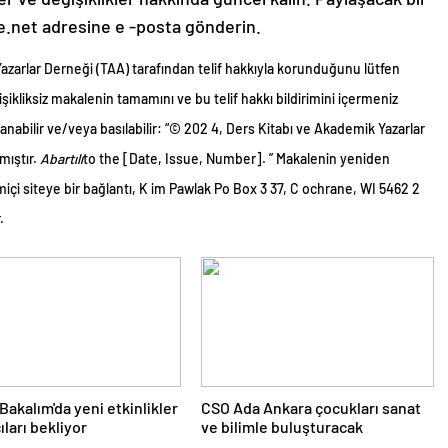
e.net adresine e -posta gönderin.
azarlar Derneği (TAA) tarafından telif hakkıyla korunduğunu lütfen
şikliksiz makalenin tamamını ve bu telif hakkı bildirimini içermeniz
anabilir ve/veya basılabilir: “© 202 4, Ders Kitabı ve Akademik Yazarlar
mıştır.
Abartılı
to the [Date, Issue, Number]. ” Makalenin yeniden
içi siteye bir bağlantı, K im Pawlak Po Box 3 37, C ochrane, WI 5462 2
.
 Bakalım'da yeni etkinlikler
CSO Ada Ankara çocukları sanat
ıları bekliyor
ve bilimle buluşturacak