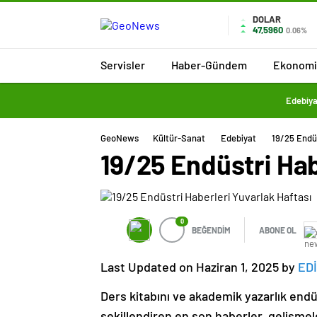
DOLAR
47,5960
0.06%
Servisler
Haber-Gündem
Ekonomi
Edebiya
GeoNews
Kültür-Sanat
Edebiyat
19/25 Endüs
19/25 Endüstri Hab
0
BEĞENDİM
ABONE OL
Last Updated on Haziran 1, 2025 by
ED
Ders kitabını ve akademik yazarlık endü
şekillendiren en son haberler, gelişmele