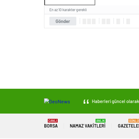
En az 10 karakter gerekli
Gönder
Haberleri güncel olarak 
CANLI
ANLIK
GÜNLÜ
BORSA
NAMAZ VAKITLERI
GAZETELE