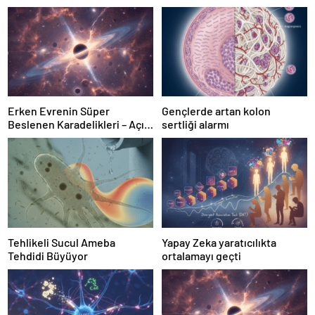
Erken Evrenin Süper
Gençlerde artan kolon
Beslenen Karadelikleri – Açık
sertliği alarmı
Bilim
Tehlikeli Sucul Ameba
Yapay Zeka yaratıcılıkta
Tehdidi Büyüyor
ortalamayı geçti