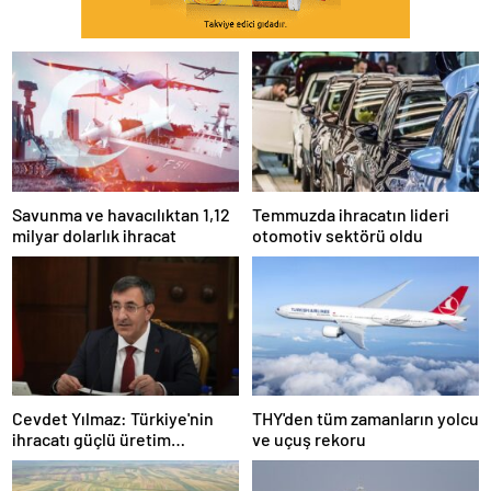
Savunma ve havacılıktan 1,12
Temmuzda ihracatın lideri
milyar dolarlık ihracat
otomotiv sektörü oldu
Cevdet Yılmaz: Türkiye'nin
THY'den tüm zamanların yolcu
ihracatı güçlü üretim
ve uçuş rekoru
altyapısıyla yüksek seviyesini
sürdürmektedir