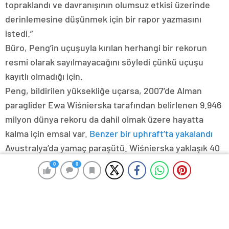
topraklandı ve davranışının olumsuz etkisi üzerinde
derinlemesine düşünmek için bir rapor yazmasını
istedi.”
Büro, Peng’in uçuşuyla kırılan herhangi bir rekorun
resmi olarak sayılmayacağını söyledi çünkü uçuşu
kayıtlı olmadığı için.
Peng, bildirilen yüksekliğe uçarsa, 2007’de Alman
paraglider Ewa Wiśnierska tarafından belirlenen 9.946
milyon dünya rekoru da dahil olmak üzere hayatta
kalma için emsal var.
Benzer bir uphraft’ta yakalandı
Avustralya’da yamaç paraşütü. Wiśnierska yaklaşık 40
dakika boyunca bilinçsizdi, sadece güvenli bir şekilde
0
0
0
0
indikten ve uçuş verilerini kontrol ettikten sonra ne
kadar yüksek olduğunu öğrendi.
Lillian Yang’ın ek araştırmaları.
Bu makale 31 Mayıs 2025’te, uçuşun bazı videolarının AI