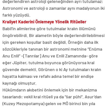
değerlendiren astroloji geleneğinden ayrı tutulamaz:
Astronomi ve astroloji o zamanlar aynı madalyonun iki
farklı yüzüydü.
Kraliyet Kaderini Önlemeye Yönelik Ritüeller
Babil’in alimlerine göre tutulmalar kralın ölümünü
öngörebilirdi. Bir alametin böyle değerlendirilebilmesi
için gereken koşullar basit değildi. Örneğin daha ilk
sözcükleriyle tanınan bir astronomi metnine “Enūma
Anu Enlil” –[Tanrılar] Anu ve Enlil Zamanında- göre
eğer Jüpiter, tutulma boyunca görünüyorsa kral
güvende demekti. Görünen o ki Ay tutulmaları kralın
hayatta kalması ve refahı adına temel bir endişe
kaynağı olmuştur.
Hükümdarın akıbetini önlemek için bir mekanizma
tasarlandı: vekil kral ritüeli ya da “šar pūhi”. Asur’dan
(Kuzey Mezopotamya) gelen ve MÖ birinci bin yıla