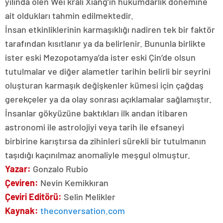
yılında ölen Wei kralı Xiang’ın hükümdarlık dönemine
ait oldukları tahmin edilmektedir.
İnsan etkinliklerinin karmaşıklığı nadiren tek bir faktör
tarafından kısıtlanır ya da belirlenir. Bununla birlikte
ister eski Mezopotamya’da ister eski Çin’de olsun
tutulmalar ve diğer alametler tarihin belirli bir seyrini
oluşturan karmaşık değişkenler kümesi için çağdaş
gerekçeler ya da olay sonrası açıklamalar sağlamıştır.
İnsanlar gökyüzüne baktıkları ilk andan itibaren
astronomi ile astrolojiyi veya tarih ile efsaneyi
birbirine karıştırsa da zihinleri sürekli bir tutulmanın
taşıdığı kaçınılmaz anomaliyle meşgul olmuştur.
Yazar:
Gonzalo Rubio
Çeviren:
Nevin Kemikkıran
Çeviri Editörü:
Selin Melikler
Kaynak:
theconversation.com