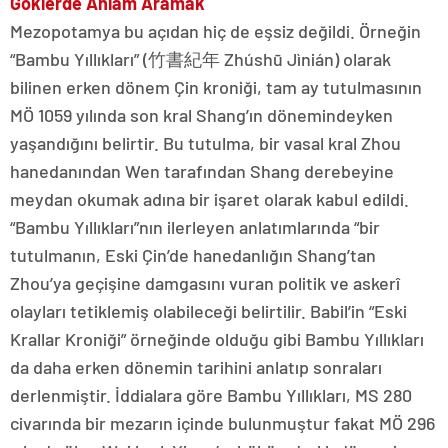
Göklerde Anlam Aramak
Mezopotamya bu açıdan hiç de eşsiz değildi. Örneğin
“Bambu Yıllıkları” (竹書紀年 Zhúshū Jìnián) olarak
bilinen erken dönem Çin kroniği, tam ay tutulmasının
MÖ 1059 yılında son kral Shang’ın dönemindeyken
yaşandığını belirtir. Bu tutulma, bir vasal kral Zhou
hanedanından Wen tarafından Shang derebeyine
meydan okumak adına bir işaret olarak kabul edildi.
“Bambu Yıllıkları”nın ilerleyen anlatımlarında “bir
tutulmanın, Eski Çin’de hanedanlığın Shang’tan
Zhou’ya geçişine damgasını vuran politik ve askerî
olayları tetiklemiş olabileceği belirtilir. Babil’in “Eski
Krallar Kroniği” örneğinde olduğu gibi Bambu Yıllıkları
da daha erken dönemin tarihini anlatıp sonraları
derlenmiştir. İddialara göre Bambu Yıllıkları, MS 280
civarında bir mezarın içinde bulunmuştur fakat MÖ 296