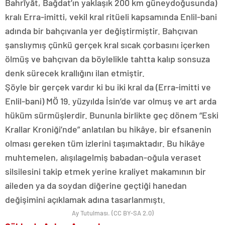
Bahrīyāt, Bağdat’ın yaklaşık 200 km güneydoğusunda)
kralı Erra-imitti, vekil kral ritüeli kapsamında Enlil-bani
adında bir bahçıvanla yer değiştirmiştir. Bahçıvan
şanslıymış çünkü gerçek kral sıcak çorbasını içerken
ölmüş ve bahçıvan da böylelikle tahtta kalıp sonsuza
denk sürecek krallığını ilan etmiştir.
Şöyle bir gerçek vardır ki bu iki kral da (Erra-imitti ve
Enlil-bani) MÖ 19. yüzyılda İsin’de var olmuş ve art arda
hüküm sürmüşlerdir. Bununla birlikte geç dönem “Eski
Krallar Kroniği’nde” anlatılan bu hikâye, bir efsanenin
olması gereken tüm izlerini taşımaktadır. Bu hikâye
muhtemelen, alışılagelmiş babadan-oğula veraset
silsilesini takip etmek yerine kraliyet makamının bir
aileden ya da soydan diğerine geçtiği hanedan
değişimini açıklamak adına tasarlanmıştı.
Ay Tutulması. (CC BY-SA 2.0)