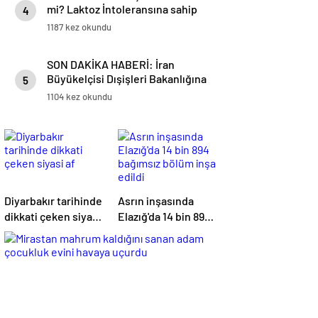
mi? Laktoz İntoleransına sahip
4
olabilirsiniz!
1187 kez okundu
SON DAKİKA HABERİ: İran
Büyükelçisi Dışişleri Bakanlığına
5
çağrıldı – CNN TÜRK Son
1104 kez okundu
Haberler
Diyarbakır tarihinde
Asrın inşasında
dikkati çeken siyasi
Elazığ'da 14 bin 894
af
bağımsız bölüm
inşa edildi