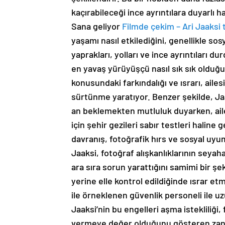
kaçırabileceği ince ayrıntılara duyarlı ha
Sana geliyor
Filmde çekim – Ari Jaaksi 
yaşamı nasıl etkilediğini, genellikle sos
yaprakları, yolları ve ince ayrıntıları 
en yavaş yürüyüşçü nasıl sık sık olduğu
konusundaki farkındalığı ve ısrarı, aile
sürtünme yaratıyor. Benzer şekilde, J
an beklemekten mutluluk duyarken, ail
için şehir gezileri sabır testleri haline
davranış, fotoğrafik hırs ve sosyal uy
Jaaksi, fotoğraf alışkanlıklarının seyah
ara sıra sorun yarattığını samimi bir şe
yerine elle kontrol edildiğinde ısrar etm
ile örneklenen güvenlik personeli ile uz
Jaaksi’nin bu engelleri aşma istekliliğ
vermeye değer olduğunu gösteren zanaa