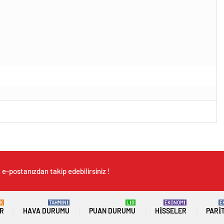
e-postanızdan takip edebilirsiniz !
K
TAHMİNİ
LİG
EKONOMİ
E
R
HAVA DURUMU
PUAN DURUMU
HISSELER
PARI