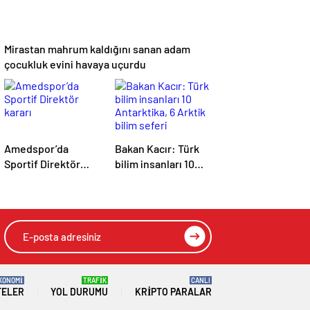
Mirastan mahrum kaldığını sanan adam
çocukluk evini havaya uçurdu
Amedspor’da
Bakan Kacır: Türk
Sportif Direktör
bilim insanları 10
kararı
Antarktika, 6 Arktik
bilim seferi
gerçekleştirdi
KONOMİ
TRAFİK
CANLI
TELER
YOL DURUMU
KRIPTO PARALAR