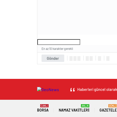
En az 10 karakter gerekli
Gönder
Haberleri güncel olarak 
CANLI
ANLIK
GÜNLÜ
BORSA
NAMAZ VAKITLERI
GAZETELE