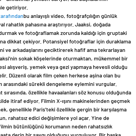
le getiriyor.
tarafından
bu anlayışlı video, fotoğrafçılığın günlük
yal rahatlık pahasına araştırıyor. Jaaksi, doğada
durdurmak ve fotoğraflamak zorunda kaldığı için gruptaki
na dikkat çekiyor. Potansiyel fotoğraflar için duraklama
sini ve arkadaşlarını geciktirerek hafif ama tekrarlayan
aaksi’nin sokak köşelerinde oturmaktan, mükemmel bir
esi alışveriş, yemek veya gezi yapmaya hevesli olduğu
 gelir. Düzenli olarak film çeken herkese aşina olan bu
um arasındaki sürekli dengeleme eylemini vurgular.
at sırasında, özellikle havaalanları söz konusu olduğunda
kilde itiraf ediyor. Filmin X-ışını makinelerinden geçmek
ek, genellikle Paris’teki özellikle gergin bir karşılaşma
un, rahatsız edici değişimlere yol açar. Yine de
i, filmin bütünlüğünü korumanın neden rahatsızlık
ta derin bir saygı olduğunu vurguluyor. Bir başka