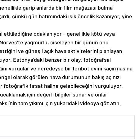
genellikle garip anlarda bir film mağazası bulma
ırdı, çünkü gün batımındaki ışık öncelik kazanıyor, yine
sıl etkilediğine odaklanıyor – genellikle kötü veya
, Norveç’te yağmurlu, çiseleyen bir günün onu
tiğini ve güneşli açık hava aktivitelerini planlayan
atıyor. Estonya’daki benzer bir olay, fotoğrafsal
ceğini vurgular ve neredeyse bir feribot evini kaçırmasına
 engel olarak görülen hava durumunun bakış açınızı
ir fotoğrafik fırsat haline gelebileceğini vurguluyor.
ucaklamak için değerli bilgiler sunar ve onları
i’nin tam yıkımı için yukarıdaki videoya göz atın.