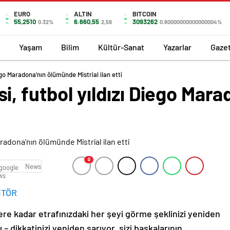
EURO
ALTIN
BITCOIN
55,2510
6.660,55
3093262
0.32%
2,59
0.80000000000000004%
Yaşam
Bilim
Kültür-Sanat
Yazarlar
Gaze
ego Maradona’nın ölümünde Mistrial ilan etti
i, futbol yıldızı Diego Mar
0
News
İTÖR
ere kadar etrafınızdaki her şeyi görme şeklinizi yeniden
 – dikkatinizi yeniden sarıyor, sizi başkalarının