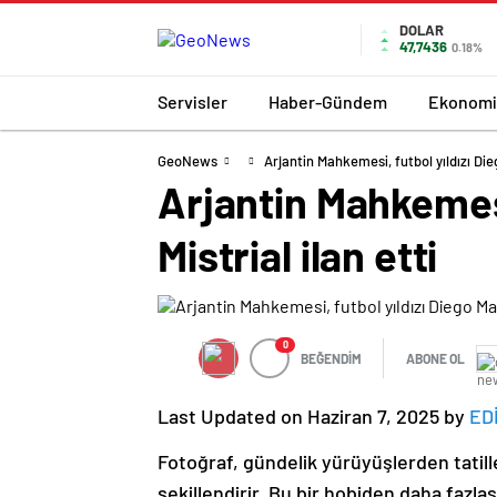
DOLAR
47,7436
0.18%
Servisler
Haber-Gündem
Ekonomi
GeoNews
Arjantin Mahkemesi, futbol yıldızı Di
Arjantin Mahkemes
Mistrial ilan etti
0
BEĞENDİM
ABONE OL
Last Updated on Haziran 7, 2025 by
ED
Fotoğraf, gündelik yürüyüşlerden tatill
şekillendirir. Bu bir hobiden daha fazlası