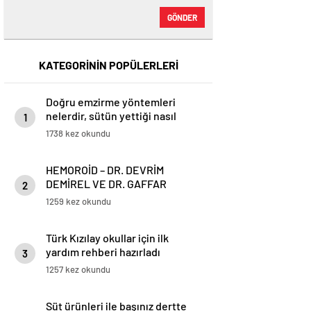
GÖNDER
KATEGORİNİN POPÜLERLERİ
Doğru emzirme yöntemleri
nelerdir, sütün yettiği nasıl
1
anlaşılır?
1738 kez okundu
HEMOROİD – DR. DEVRİM
DEMİREL VE DR. GAFFAR
2
KARADOĞAN
1259 kez okundu
Türk Kızılay okullar için ilk
yardım rehberi hazırladı
3
1257 kez okundu
Süt ürünleri ile başınız dertte