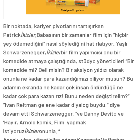
Bir noktada, kariyer pivotlarını tartışırken
Patrick
İkizler,
Babasının bir zamanlar film için “hiçbir
şey ödemediğini” nasıl söylediğini hatırlatıyor. Yaşlı
Schwarzenegger,
İkizler
bir film yapımcısı onu bir
komedide atmaya çalıştığında, stüdyo yöneticileri “Bir
komedide mi? Deli misin? Bir aksiyon yıldızı olarak
onunla ne kadar para kazandığımızı biliyor musun? Bu
adamın ekranda ne kadar çok insan öldürdüğü ne
kadar çok para kazanırız! Bunu neden değiştirelim?”
“Ivan Reitman gelene kadar diyalog buydu,” diye
devam etti Schwarzenegger, “ve Danny Devito ve
‘Hayır, Arnold komik. Filmi yapmak
istiyoruz
İkizler
onunla. ”
Ancak, yine, yöneticiler adamı
Komando
Ve
Barbar