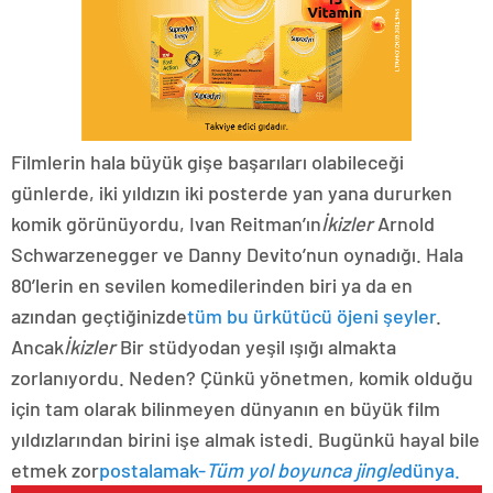
Filmlerin hala büyük gişe başarıları olabileceği
günlerde, iki yıldızın iki posterde yan yana dururken
komik görünüyordu, Ivan Reitman’ın
İkizler
Arnold
Schwarzenegger ve Danny Devito’nun oynadığı. Hala
80’lerin en sevilen komedilerinden biri ya da en
azından geçtiğinizde
tüm bu ürkütücü öjeni şeyler
.
Ancak
İkizler
Bir stüdyodan yeşil ışığı almakta
zorlanıyordu. Neden? Çünkü yönetmen, komik olduğu
için tam olarak bilinmeyen dünyanın en büyük film
yıldızlarından birini işe almak istedi. Bugünkü hayal bile
etmek zor
postalamak-
Tüm yol boyunca jingle
dünya.