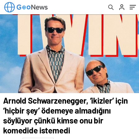
kimse onu bir komedide istemedi
Arnold Schwarzenegger, ‘ikizler’ için
‘hiçbir şey’ ödemeye almadığını
söylüyor çünkü kimse onu bir
komedide istemedi