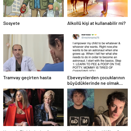
Sosyete
Alkollü kişi at kullanabilir mi?
Tramvay geçirten hasta
Ebeveynlerden çocuklarının
büyüdüklerinde ne olmak
istedikleri hakkında 25 komik
tweet