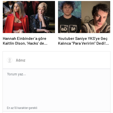
istedikleri hakkında 25 komik
tweet
Hannah Einbinder’a göre
Youtuber Saniye YKS’ye Geç
Kaitlin Olson, ‘Hacks’ de
Kalınca “Para Veririm” Dedi!
Deborah Vance Jr.
İçerik İçin Mi Yaptı?
En az 10 karakter gerekli