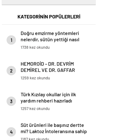
KATEGORİNİN POPÜLERLERİ
Doğru emzirme yöntemleri
nelerdir, sütün yettiği nasıl
1
anlaşılır?
1738 kez okundu
HEMOROİD – DR. DEVRİM
DEMİREL VE DR. GAFFAR
2
KARADOĞAN
1259 kez okundu
Türk Kızılay okullar için ilk
yardım rehberi hazırladı
3
1257 kez okundu
Süt ürünleri ile başınız dertte
mi? Laktoz İntoleransına sahip
4
olabilirsiniz!
1187 kez okundu