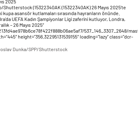
ayıs 2025
pp/Shutterstock (15322340AK (15322340AK) 26 Mayıs 2025’te
i kupa asansör kutlamaları sırasında hayranların önünde.
ra’da UEFA Kadın Şampiyonlar Ligi zaferini kutluyor, Londra,
rallık – 26 Mayıs 2025″
41213fd4ae978b6ce78f422f888b06ae5af7/537_146_3307_2648/mast
445″ height=”356.32295131539155″ loading=”lazy” class=”dcr-
roslav Dunka/SPP/Shutterstock