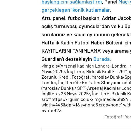
başlangıcını sağlamlaştırdı
. Panel
Maçı 
gerçekleşen ikonik kutlamalar
.
Artı, panel, futbol başkanı Adrian Jaco
açılış turnuvası, oyunculardan ve kulüp
sorularınız ve kadın oyununun gelecekt
Haftalık Kadın Futbol Haber Bülteni i
KAYITLARINI TANIMLAMA’ veya arama 
Guardian’ı destekleyin
Burada
.
<img alt="Arsenal kadınları Londra, Londra, İ
Mayıs 2025:, İngiltere, Birleşik Krallık – 26 M
Zorunlu Kredi: Fotoğraf: Yaroslav Dunka/S
Londra, İngiltere’de Emirates Stadyumu’ndak
(Yaroslav Dunka / SPP) Arsenal Kadınlar Lond
İngiltere, 26 Mayıs 2025:, İngiltere, Birleşik K
src=”https://i.guim.co.uk/img/media/3f99
width=445&dpr=1&s=none&crop=none” width=”
evn1e9″/>
Fotoğraf: Ya