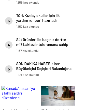
KARADOĞAN
1259 kez okundu
Türk Kızılay okullar için ilk
yardım rehberi hazırladı
3
1257 kez okundu
Süt ürünleri ile başınız dertte
mi? Laktoz İntoleransına sahip
4
olabilirsiniz!
1187 kez okundu
SON DAKİKA HABERİ: İran
Büyükelçisi Dışişleri Bakanlığına
5
çağrıldı – CNN TÜRK Son
1105 kez okundu
Haberler