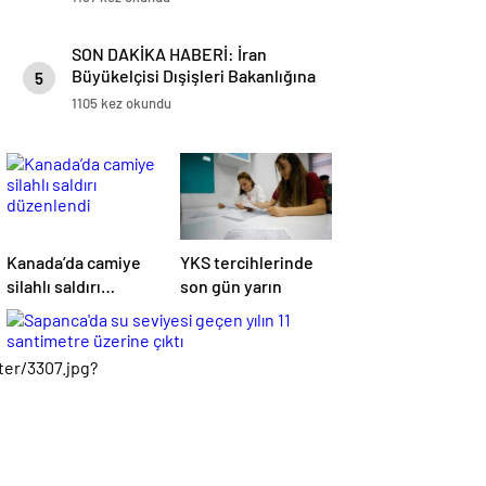
SON DAKİKA HABERİ: İran
Büyükelçisi Dışişleri Bakanlığına
5
çağrıldı – CNN TÜRK Son
1105 kez okundu
Haberler
Kanada’da camiye
YKS tercihlerinde
silahlı saldırı
son gün yarın
düzenlendi
er/3307.jpg?