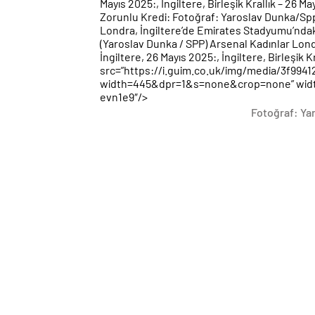
Mayıs 2025:, İngiltere, Birleşik Krallık – 26 M
Zorunlu Kredi: Fotoğraf: Yaroslav Dunka/S
Londra, İngiltere’de Emirates Stadyumu’ndak
(Yaroslav Dunka / SPP) Arsenal Kadınlar Lond
İngiltere, 26 Mayıs 2025:, İngiltere, Birleşik K
src=”https://i.guim.co.uk/img/media/3f99
width=445&dpr=1&s=none&crop=none” width=”
evn1e9″/>
Fotoğraf: Ya