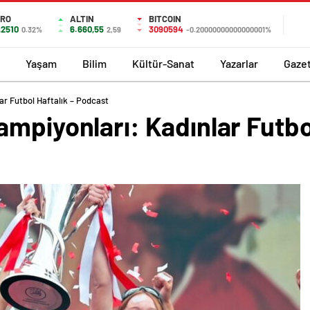
URO
ALTIN
BITCOIN
,2510
6.660,55
3090594
0.32%
2,59
-0.20000000000000001%
Yaşam
Bilim
Kültür-Sanat
Yazarlar
Gaze
ar Futbol Haftalık – Podcast
mpiyonları: Kadınlar Futbol