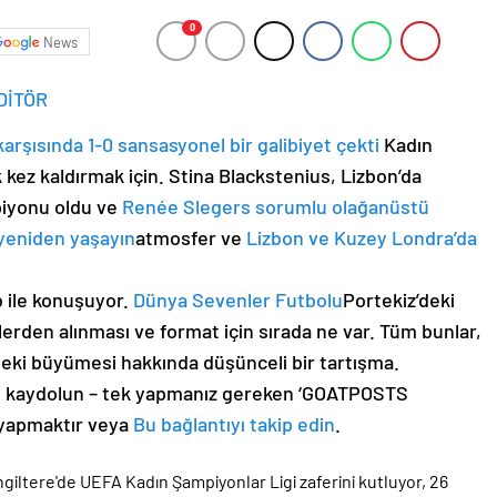
0
News
DİTÖR
arşısında 1-0 sansasyonel bir galibiyet çekti
Kadın
 kez kaldırmak için. Stina Blackstenius, Lizbon’da
piyonu oldu ve
Renée Slegers sorumlu olağanüstü
yeniden yaşayın
atmosfer ve
Lizbon ve Kuzey Londra’da
b ile konuşuyor.
Dünya Sevenler Futbolu
Portekiz’deki
lerden alınması ve format için sırada ne var. Tüm bunlar,
eki büyümesi hakkında düşünceli bir tartışma.
çin kaydolun – tek yapmanız gereken ‘GOATPOSTS
yapmaktır veya
Bu bağlantıyı takip edin
.
ngiltere'de UEFA Kadın Şampiyonlar Ligi zaferini kutluyor, 26