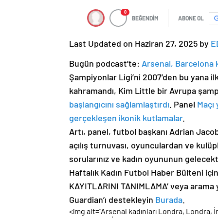
0
BEĞENDİM
ABONE OL
Last Updated on Haziran 27, 2025 by
E
Bugün podcast’te:
Arsenal, Barcelona k
Şampiyonlar Ligi’ni 2007’den bu yana ilk
kahramandı, Kim Little bir Avrupa şam
başlangıcını sağlamlaştırdı
. Panel
Maçı 
gerçekleşen ikonik kutlamalar
.
Artı, panel, futbol başkanı Adrian Jaco
açılış turnuvası, oyunculardan ve kulüp
sorularınız ve kadın oyununun gelecekt
Haftalık Kadın Futbol Haber Bülteni i
KAYITLARINI TANIMLAMA’ veya arama 
Guardian’ı destekleyin
Burada
.
<img alt="Arsenal kadınları Londra, Londra, İ