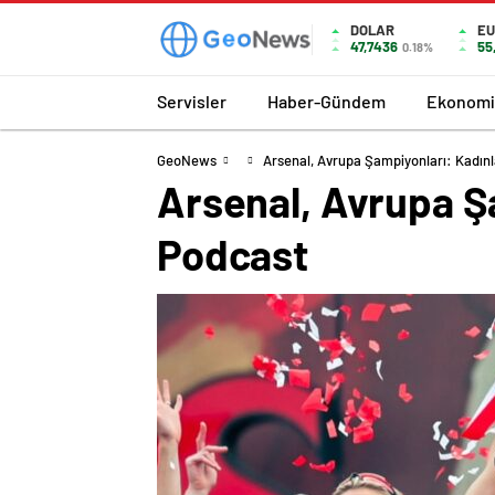
DOLAR
E
47,7436
55
0.18%
Servisler
Haber-Gündem
Ekonomi
GeoNews
Arsenal, Avrupa Şampiyonları: Kadınl
Arsenal, Avrupa Şa
Podcast