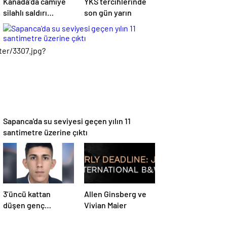
Kanada’da camiye
YKS tercihlerinde
silahlı saldırı
son gün yarın
düzenlendi
er/3307.jpg?
Sapanca'da su seviyesi geçen yılın 11
santimetre üzerine çıktı
3’üncü kattan
Allen Ginsberg ve
düşen genç
Vivian Maier
kurtarılamadı