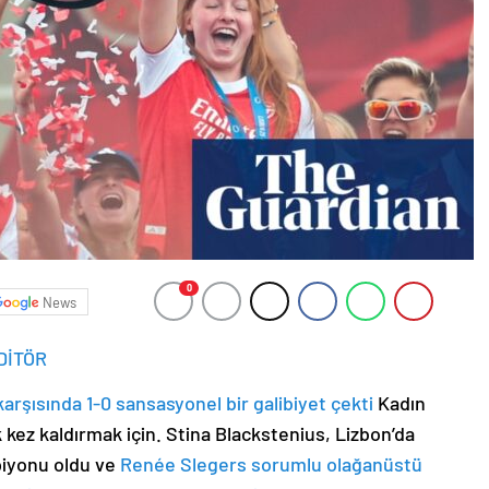
0
News
DİTÖR
arşısında 1-0 sansasyonel bir galibiyet çekti
Kadın
 kez kaldırmak için. Stina Blackstenius, Lizbon’da
piyonu oldu ve
Renée Slegers sorumlu olağanüstü