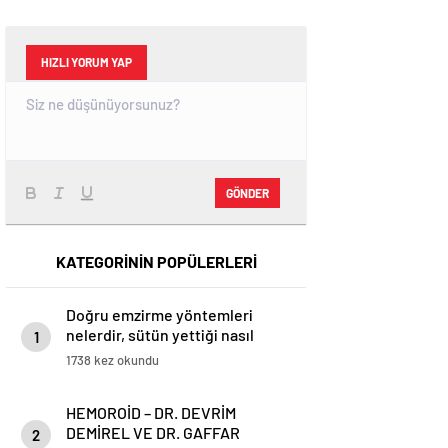
HIZLI YORUM YAP
GÖNDER
KATEGORİNİN POPÜLERLERİ
Doğru emzirme yöntemleri
nelerdir, sütün yettiği nasıl
1
anlaşılır?
1738 kez okundu
HEMOROİD – DR. DEVRİM
DEMİREL VE DR. GAFFAR
2