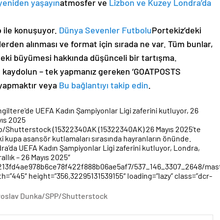
yeniden yaşayın
atmosfer ve
Lizbon ve Kuzey Londra’da
b ile konuşuyor.
Dünya Sevenler Futbolu
Portekiz’deki
lerden alınması ve format için sırada ne var. Tüm bunlar,
eki büyümesi hakkında düşünceli bir tartışma.
çin kaydolun – tek yapmanız gereken ‘GOATPOSTS
yapmaktır veya
Bu bağlantıyı takip edin
.
ngiltere'de UEFA Kadın Şampiyonlar Ligi zaferini kutluyor, 26
ayıs 2025
pp/Shutterstock (15322340AK (15322340AK) 26 Mayıs 2025’te
i kupa asansör kutlamaları sırasında hayranların önünde.
ra’da UEFA Kadın Şampiyonlar Ligi zaferini kutluyor, Londra,
rallık – 26 Mayıs 2025″
41213fd4ae978b6ce78f422f888b06ae5af7/537_146_3307_2648/mast
445″ height=”356.32295131539155″ loading=”lazy” class=”dcr-
roslav Dunka/SPP/Shutterstock