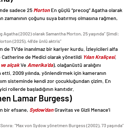
ğünde sadece 25
Morton
En güçlü “precog” Agatha olarak
kran zamanının çoğunu suya batırmış olmasına rağmen,
g Agatha (2002) olarak Samantha Morton, 25 yaşında” Şimdi:
rton (2025), 48’de ünlü aktris”
de TV’de inanılmaz bir kariyer kurdu. İzleyicileri alfa
 Catherine de Medici olarak yönetildi
Yılan Kraliçesi
.
ı ve alçak
Ve
Amerika’da
), olağanüstü aralığını
 etti. 2009 yılında, yönlendirmek için kameranın
akım sisteminde kendi zor çocukluğundan çizim. En
ci rollerde başladığının kanıtıdır.
men Lamar Burgess)
n bir efsane,
Sydow’dan
Gravitas ve Gizli Menace’i
Sonra: “Max von Sydow yönetmen Burgess (2002), 73 yaşında”