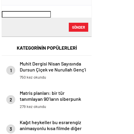
GÖNDER
KATEGORİNİN POPÜLERLERİ
Muhit Dergisi Nisan Sayısında
Dursun Çiçek ve Nurullah Gençʼi
1
Kapağa Taşıyor (Mayıs, 2025) –
750 kez okundu
Dergi – Dergihaber
Matris planları: bir tür
tanımlayan 90’ların siberpunk
2
filmleri
279 kez okundu
Kağıt heykeller bu esrarengiz
animasyonlu kısa filmde diğer
3