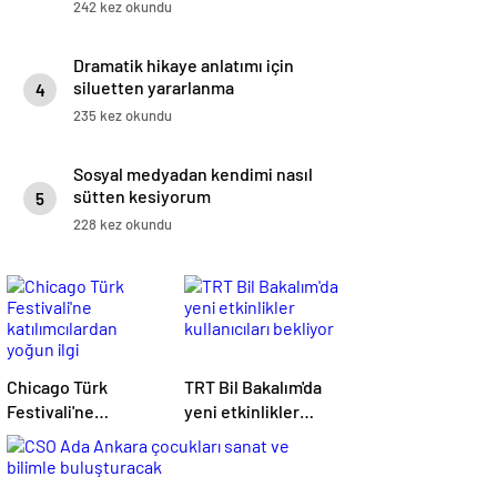
dünya olaylarıyla karşılaşır
242 kez okundu
Dramatik hikaye anlatımı için
siluetten yararlanma
4
235 kez okundu
Sosyal medyadan kendimi nasıl
sütten kesiyorum
5
228 kez okundu
Chicago Türk
TRT Bil Bakalım'da
Festivali'ne
yeni etkinlikler
katılımcılardan
kullanıcıları bekliyor
yoğun ilgi