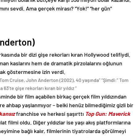
şımını sevdi. Ama gerçek mirası? “Yok!” “her gün”
nderton)
kasında bir dizi gişe rekorları kıran Hollywood telifiydi.
n kaslarını hem de dramatik pirzolalarını oğlunun
arak göstermesine izin verdi.
Tom Cruise, John Anderton (2002), 40 yaşında” “Şimdi:” Tom
 63’te gişe rekorları kıran bir yıldız “
sminde bir film açabilen birkaç gerçek film yıldızından
e ahbap yaşlanmıyor – belki henüz bilmediğimiz gizli bir
kansız
franchise ve herkesi şaşırttı
Top Gun: Maverick
 filmi oldu. Diğer yıldızlar ise yaşı akış platformlarına
imine bağlı kalır, filmlerinin tiyatrolarda görülmeyi