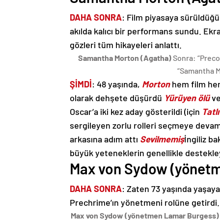
DAHA SONRA
: Film piyasaya sürüldü
akılda kalıcı bir performans sundu. E
gözleri tüm hikayeleri anlattı.
Samantha Morton (Agatha)
Sonra: “Preco
“Samantha Mo
ŞİMDİ
: 48 yaşında,
Morton
hem film hem 
olarak dehşete düşürdü
Yürüyen ölü
ve
Oscar’a iki kez aday gösterildi (için
Tatl
sergileyen zorlu rolleri seçmeye devam
arkasına adım attı
Sevilmemiş
İngiliz b
büyük yeteneklerin genellikle destekleyi
Max von Sydow (yönet
DAHA SONRA
: Zaten 73 yaşında yaşaya
Prechrime’ın yönetmeni rolüne getirdi.
Max von Sydow (yönetmen Lamar Burgess)