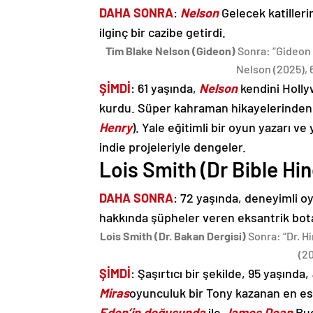
DAHA SONRA
:
Nelson
Gelecek katiller
ilginç bir cazibe getirdi.
Tim Blake Nelson (Gideon)
Sonra: “Gideon 
Nelson (2025), 
ŞİMDİ
: 61 yaşında,
Nelson
kendini Holly
kurdu. Süper kahraman hikayelerinden 
Henry
). Yale eğitimli bir oyun yazarı v
indie projeleriyle dengeler.
Lois Smith (Dr Bible H
DAHA SONRA
: 72 yaşında, deneyimli 
hakkında şüpheler veren eksantrik botan
Lois Smith (Dr. Bakan Dergisi)
Sonra: “Dr. H
(2
ŞİMDİ
: Şaşırtıcı bir şekilde, 95 yaşında,
Miras
oyunculuk bir Tony kazanan en esk
Eden’in doğusunda
ile
James Dean
Bug