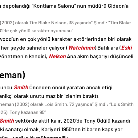
in depolandığı “Kontlama Salonu” nun müdürü Gideon’a
(2002) olarak Tim Blake Nelson, 38 yaşında” Şimdi: “Tim Blake
61’de çok yönlü karakter oyuncusu”
wood’un en çok yönlü karakter aktörlerinden biri olarak
her şeyde sahneler çalıyor (
Watchmen
) Batılılara (
Eski
e yönetmenin kendisi,
Nelson
Ana akım başarıyı düşünceli
ineman)
oyuncu
Smith
Önceden öncül yaratan ancak etiği
ikçi olarak unutulmaz bir izlenim bıraktı.
ineman (2002) olarak Lois Smith, 72 yaşında” Şimdi: “Lois Smith
025), Tony kazanan 95”
Smith
sektörde aktif kalır. 2020’de Tony Ödülü kazandı
i sanatçı olmak. Kariyeri 1955’ten itibaren kapsıyor
ün – yedi yıllık mükemmellik!