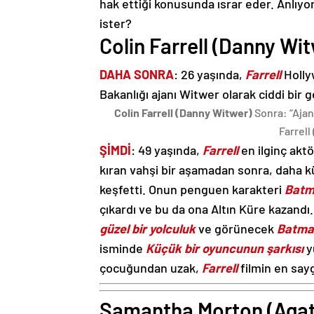
hak ettiği konusunda ısrar eder. Anlıyo
ister?
Colin Farrell (Danny Wi
DAHA SONRA
: 26 yaşında,
Farrell
Holly
Bakanlığı ajanı Witwer olarak ciddi bir g
Colin Farrell (Danny Witwer)
Sonra: “Ajan
Farrell
ŞİMDİ
: 49 yaşında,
Farrell
en ilginç aktö
kıran vahşi bir aşamadan sonra, daha k
keşfetti. Onun penguen karakteri
Batm
çıkardı ve bu da ona Altın Küre kazandı.
güzel bir yolculuk
ve görünecek
Batman
isminde
Küçük bir oyuncunun şarkısı
y
çocuğundan uzak,
Farrell
filmin en say
Samantha Morton (Aga