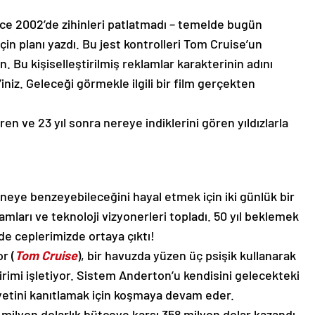
e 2002’de zihinleri patlatmadı – temelde bugün
n planı yazdı. Bu jest kontrolleri Tom Cruise’un
 Bu kişiselleştirilmiş reklamlar karakterinin adını
niz. Geleceği görmekle ilgili bir film gerçekten
n ve 23 yıl sonra nereye indiklerini gören yıldızlarla
neye benzeyebileceğini hayal etmek için iki günlük bir
mları ve teknoloji vizyonerleri topladı. 50 yıl beklemek
inde ceplerimizde ortaya çıktı!
r (
Tom Cruise
), bir havuzda yüzen üç psişik kullanarak
birimi işletiyor. Sistem Anderton’u kendisini gelecekteki
iyetini kanıtlamak için koşmaya devam eder.
 milyon dolarlık bütçeye karşı 358 milyon dolar kazandı.