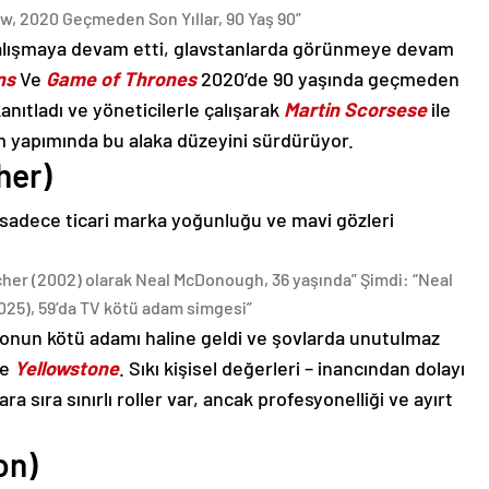
w, 2020 Geçmeden Son Yıllar, 90 Yaş 90”
çalışmaya devam etti, glavstanlarda görünmeye devam
ns
Ve
Game of Thrones
2020’de 90 yaşında geçmeden
kanıtladı ve yöneticilerle çalışarak
Martin Scorsese
ile
film yapımında bu alaka düzeyini sürdürüyor.
her)
sadece ticari marka yoğunluğu ve mavi gözleri
cher (2002) olarak Neal McDonough, 36 yaşında” Şimdi: “Neal
25), 59’da TV kötü adam simgesi”
onun kötü adamı haline geldi ve şovlarda unutulmaz
Ve
Yellowstone
. Sıkı kişisel değerleri – inancından dolayı
 sıra sınırlı roller var, ancak profesyonelliği ve ayırt
on)