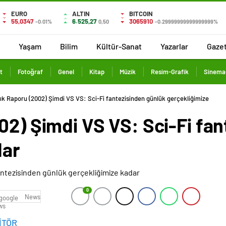
EURO
ALTIN
BITCOIN
55,0347
6.525,27
3065910
-0.01%
0,50
-0.29999999999999999%
Yaşam
Bilim
Kültür-Sanat
Yazarlar
Gaze
t
Fotoğraf
Genel
Kitap
Müzik
Resim-Grafik
Sinema
lık Raporu (2002) Şimdi VS VS: Sci-Fi fantezisinden günlük gerçekliğimize
02) Şimdi VS VS: Sci-Fi fa
dar
0
News
İTÖR