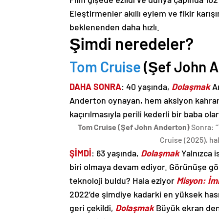
Eleştirmenler akıllı eylem ve fikir karı
beklenenden daha hızlı.
Şimdi neredeler?
Tom Cruise
(Şef John A
DAHA SONRA
: 40 yaşında,
Dolaşmak
Ar
Anderton oynayan, hem aksiyon kahrama
kaçırılmasıyla perili kederli bir baba ol
Tom Cruise (Şef John Anderton)
Sonra: “
Cruise (2025), hala
ŞİMDİ
: 63 yaşında,
Dolaşmak
Yalnızca i
biri olmaya devam ediyor. Görünüşe gör
teknoloji buldu? Hala eziyor
Misyon: İm
2022’de şimdiye kadarki en yüksek hasılat
geri çekildi,
Dolaşmak
Büyük ekran deney