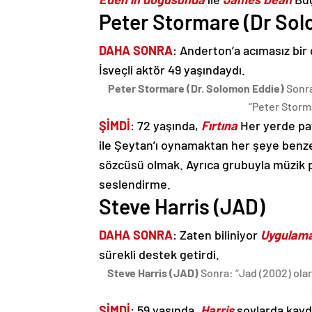
Peter Stormare (Dr So
DAHA SONRA
: Anderton’a acımasız bir
İsveçli aktör 49 yaşındaydı.
Peter Stormare (Dr. Solomon Eddie)
Sonra
“Peter Storma
ŞİMDİ
: 72 yaşında,
Fırtına
Her yerde pat
ile Şeytan’ı oynamaktan her şeye benz
sözcüsü olmak. Ayrıca grubuyla müzik 
seslendirme.
Steve Harris (JAD)
DAHA SONRA
: Zaten biliniyor
Uygulam
sürekli destek getirdi.
Steve Harris (JAD)
Sonra: “Jad (2002) olar
ŞİMDİ
: 59 yaşında,
Harris
şovlarda kayda