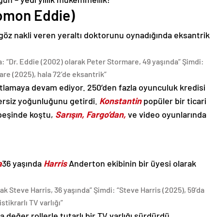
lomon Eddie)
 göz nakli veren yeraltı doktorunu oynadığında eksantrik
: “Dr. Eddie (2002) olarak Peter Stormare, 49 yaşında” Şimdi:
re (2025), hala 72’de eksantrik”
lamaya devam ediyor. 250’den fazla oyunculuk kredisi
ersiz yoğunluğunu getirdi.
Konstantin
popüler bir ticari
peşinde koştu,
Sarışın, Fargo’dan,
ve video oyunlarında
a
36 yaşında
Harris
Anderton ekibinin bir üyesi olarak
ak Steve Harris, 36 yaşında” Şimdi: “Steve Harris (2025), 59’da
istikrarlı TV varlığı”
 değer rollerle tutarlı bir TV varlığı sürdürdü