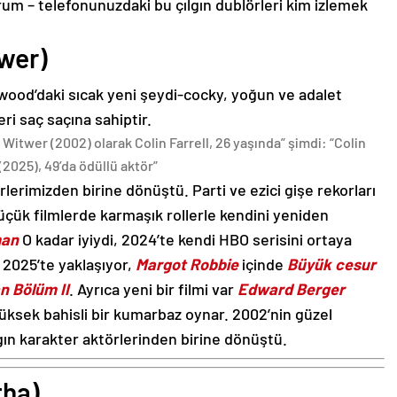
rum – telefonunuzdaki bu çılgın dublörleri kim izlemek
twer)
wood’daki sıcak yeni şeydi-cocky, yoğun ve adalet
eri saç saçına sahiptir.
 Witwer (2002) olarak Colin Farrell, 26 yaşında” şimdi: “Colin
 (2025), 49’da ödüllü aktör”
rlerimizden birine dönüştü. Parti ve ezici gişe rekorları
üçük filmlerde karmaşık rollerle kendini yeniden
an
O kadar iyiydi, 2024’te kendi HBO serisini ortaya
 2025’te yaklaşıyor,
Margot Robbie
içinde
Büyük cesur
 Bölüm II
. Ayrıca yeni bir filmi var
Edward Berger
üksek bahisli bir kumarbaz oynar. 2002’nin güzel
gın karakter aktörlerinden birine dönüştü.
tha)