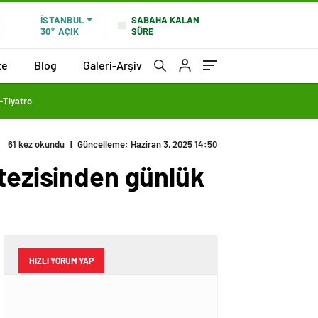
SABAHA KALAN
İSTANBUL
SÜRE
30°
AÇIK
te
Blog
Galeri-Arşiv
-Tiyatro
61 kez okundu
|
Güncelleme: Haziran 3, 2025 14:50
ntezisinden günlük
HIZLI YORUM YAP