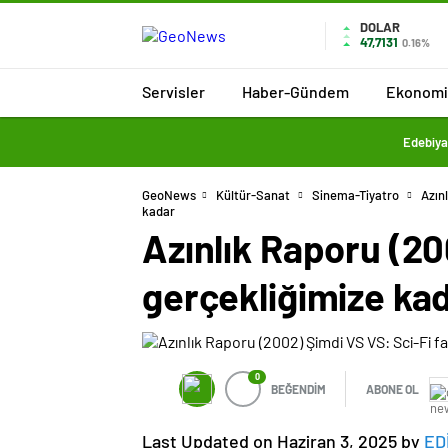
DOLAR
47,7131
0.16%
Servisler
Haber-Gündem
Ekonomi
Edebiya
GeoNews
Kültür-Sanat
Sinema-Tiyatro
Azın
kadar
Azınlık Raporu (20
gerçekliğimize ka
0
BEĞENDİM
ABONE OL
Last Updated on Haziran 3, 2025 by
ED