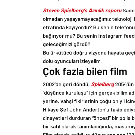
Steven Spielberg’s
Azınlık raporu
Sadec
olmadan yaşayamayacağımız teknoloji içi
etrafında kayıyordu? Bu senin telefonun.
bağırıyor mu? Bu senin Instagram feed’i
geleceğimizi gördü?
Bu ürkütücü doğru vizyonu hayata geçire
dolu oyuncuları izleyelim.
Çok fazla bilen film
2002’de geri döndü,
Spielberg
2054’ün 
“düşünce kuruluşu” için gerçek bilim ada
yerine, vahşi fikirlerinin çoğu on yıl iç
Hikaye Şef John Anderton’u takip ediyo
cinayetleri durduran “öncesi” bir polis 
bir katil olarak tanımladığında, masum
Film gişede ezildi ve dünya çapında 102