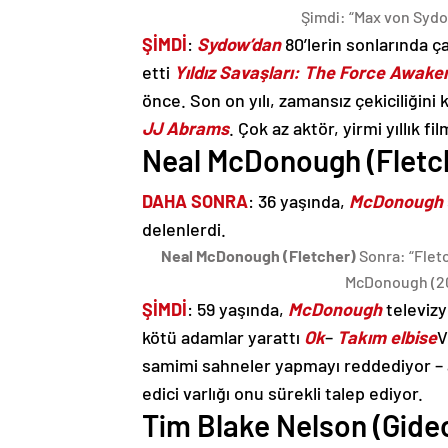
Şimdi: “Max von Sydo
ŞİMDİ
:
Sydow’dan
80’lerin sonlarında 
etti
Yıldız Savaşları: The Force Awake
önce. Son on yılı, zamansız çekiciliğini 
JJ Abrams
. Çok az aktör, yirmi yıllık 
Neal McDonough (Fletc
DAHA SONRA
: 36 yaşında,
McDonough
delenlerdi.
Neal McDonough (Fletcher)
Sonra: “Flet
McDonough (20
ŞİMDİ
: 59 yaşında,
McDonough
televizy
kötü adamlar yarattı
Ok
–
Takım elbise
samimi sahneler yapmayı reddediyor – ara
edici varlığı onu sürekli talep ediyor.
Tim Blake Nelson (Gide