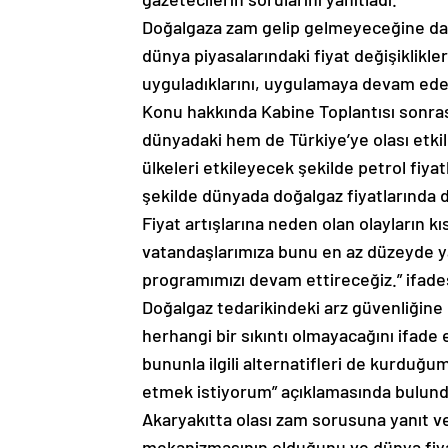
Doğalgaza zam gelip gelmeyeceğine dair
dünya piyasalarındaki fiyat değişiklikl
uyguladıklarını, uygulamaya devam edec
Konu hakkında Kabine Toplantısı sonra
dünyadaki hem de Türkiye’ye olası etki
ülkeleri etkileyecek şekilde petrol fiyat
şekilde dünyada doğalgaz fiyatlarında da
Fiyat artışlarına neden olan olayların k
vatandaşlarımıza bunu en az düzeyde y
programımızı devam ettireceğiz.” ifades
Doğalgaz tedarikindeki arz güvenliğine
herhangi bir sıkıntı olmayacağını ifade 
bununla ilgili alternatifleri de kurduğ
etmek istiyorum” açıklamasında bulund
Akaryakıtta olası zam sorusuna yanıt v
mekanizmasının olduğunu ve dünya fiyatl