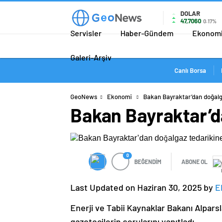
DOLAR
47,7060
0.17%
Servisler
Haber-Gündem
Ekonom
Galeri-Arşiv
Canlı Borsa
GeoNews
Ekonomi
Bakan Bayraktar’dan doğalga
Bakan Bayraktar’da
0
BEĞENDİM
ABONE OL
Last Updated on Haziran 30, 2025 by
E
Enerji ve Tabii Kaynaklar Bakanı Alpar
gazetecilerin sorularını yanıtladı.