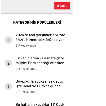
GÖNDER
KATEGORİNİN POPÜLERLERİ
2024'te faal girişimlerin yüzde
44,4'ü hizmet sektöründe yer
1
aldı
217 kez okundu
Ev kadınlarına ve esnafa çifte
müjde: Prim desteği ve erken
2
emeklilik aynı anda gelecek
215 kez okundu
Döviz kurları yükselişe geçti:
İşte Dolar ve Euro’da güncel
3
rakamlar
212 kez okundu
Bu haftanın kapakları | 11 Ocak