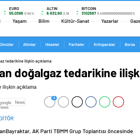
EURO
ALTIN
BITCOIN
55,0396
6.632,60
3102567
0.04%
2,16
0.40000000000000002%
i
Yaşam
Bilim
Kültür-Sanat
Yazarlar
Gaz
Dövizler
Altınlar
Hisseler
Pariteler
Kritoparalar
Borsa
z tedarikine ilişkin açıklama
n doğalgaz tedarikine iliş
0
News
DİTÖR
slanBayraktar, AK Parti TBMM Grup Toplantısı öncesinde