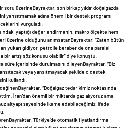
 soru üzerineBayraktar, son birkaç yıldır doğalgazda
erini yansıtmamak adına önemli bir destek programı
eklerini vurguladı.
sındaki yaptığı değerlendirmenin, makro ölçekte hem
leri üzerine olduğunu anımsatanBayraktar, “Zaten bütün
ları yukarı gidiyor, petrolle beraber de ona paralel
 bir artış söz konusu olabilir” diye konuştu.
ısa süre içerisinde durulmasını dileyenBayraktar, “Biz
ansıtacak veya yansıtmayacak şekilde o destek
ini kullandı.
 değinenBayraktar, “Doğalgaz tedarikimiz noktasında
ettim. İran’dan önemli bir miktarda gaz alıyoruz ama
umuz altyapı sayesinde ikame edebileceğimizi ifade
u.
erenBayraktar, Türkiye’de otomatik fiyatlandırma
arına paralel olarak fiyat artışlarının otomatik olarak