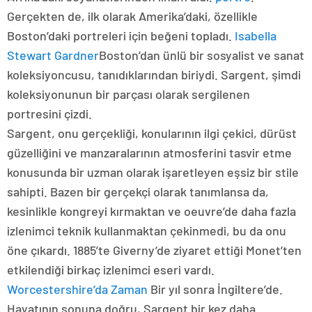
Gerçekten de, ilk olarak Amerika’daki, özellikle
Boston’daki portreleri için beğeni topladı.
Isabella
Stewart Gardner
Boston’dan ünlü bir sosyalist ve sanat
koleksiyoncusu, tanıdıklarından biriydi. Sargent, şimdi
koleksiyonunun bir parçası olarak sergilenen
portresini çizdi.
Sargent, onu gerçekliği, konularının ilgi çekici, dürüst
güzelliğini ve manzaralarının atmosferini tasvir etme
konusunda bir uzman olarak işaretleyen eşsiz bir stile
sahipti. Bazen bir gerçekçi olarak tanımlansa da,
kesinlikle kongreyi kırmaktan ve oeuvre’de daha fazla
izlenimci teknik kullanmaktan çekinmedi, bu da onu
öne çıkardı. 1885’te Giverny’de ziyaret ettiği Monet’ten
etkilendiği birkaç izlenimci eseri vardı.
Worcestershire’da Zaman
Bir yıl sonra İngiltere’de.
Hayatının sonuna doğru, Sargent bir kez daha