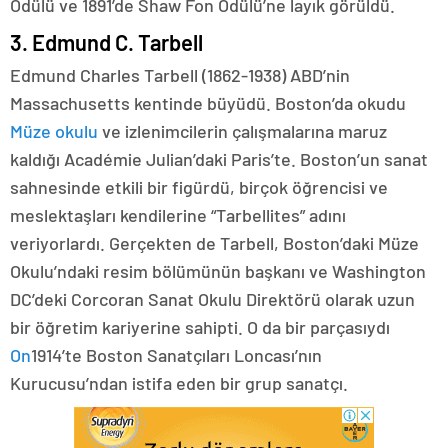
Ödülü ve 1891’de Shaw Fon Ödülü’ne layık görüldü.
3. Edmund C. Tarbell
Edmund Charles Tarbell (1862-1938) ABD’nin
Massachusetts kentinde büyüdü. Boston’da okudu
Müze okulu
ve izlenimcilerin çalışmalarına maruz
kaldığı Académie Julian’daki Paris’te. Boston’un sanat
sahnesinde etkili bir figürdü, birçok öğrencisi ve
meslektaşları kendilerine “Tarbellites” adını
veriyorlardı. Gerçekten de Tarbell, Boston’daki Müze
Okulu’ndaki resim bölümünün başkanı ve Washington
DC’deki Corcoran Sanat Okulu Direktörü olarak uzun
bir öğretim kariyerine sahipti. O da bir parçasıydı
On
1914’te Boston Sanatçıları Loncası’nın
Kurucusu’ndan istifa eden bir grup sanatçı.