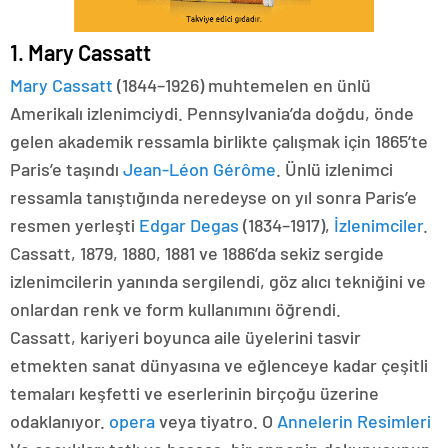
1. Mary Cassatt
Mary Cassatt
(1844–1926) muhtemelen en ünlü
Amerikalı izlenimciydi. Pennsylvania’da doğdu, önde
gelen akademik ressamla birlikte çalışmak için 1865’te
Paris’e taşındı
Jean-Léon Gérôme
. Ünlü izlenimci
ressamla tanıştığında neredeyse on yıl sonra Paris’e
resmen yerleşti
Edgar Degas
(1834–1917),
İzlenimciler
.
Cassatt, 1879, 1880, 1881 ve 1886’da sekiz sergide
izlenimcilerin yanında sergilendi, göz alıcı tekniğini ve
onlardan renk ve form kullanımını öğrendi.
Cassatt, kariyeri boyunca aile üyelerini tasvir
etmekten sanat dünyasına ve eğlenceye kadar çeşitli
temaları keşfetti ve eserlerinin birçoğu üzerine
odaklanıyor.
opera
veya tiyatro. O
Annelerin Resimleri