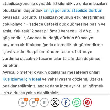
stabilizasyonu ile oynadık. Etkilendik ve onların bazıları
olduklarını düşündük
En iyi görüntü stabilize dürbün
piyasada. Görüntü stabilizasyonunun etkinleştirilmesi
çok kolaydır – sadece üstteki güç düğmesine basın ve
açılır. Yaklaşık 12 saat pil ömrü verecek iki AA pil ile
güçlendirilir. Sadece bu değil, dürbün 60 saniye
boyunca aktif olmadığında otomatik bir güçlendirme
işlevi vardır. Bu, pil ömründen tasarruf etmeye
yardımcı olacak ve tasarımcılar tarafından düşünceli
bir ektir.
Ayrıca, 3 metrelik yakın odaklama mesafeleri onları
Kuş izleme için ideal
ve vahşi yaşam gözlemi. Uzakta
odaklanabilirsiniz, ancak daha ince ayrıntıları görmek
için oldukça yakın olabilirsiniz.
Bu dürbünler hakkında sevilecek çok şey olsa da,
0
0
hiçbir ürün tamamen mükemmel değildir. Pahalı bir