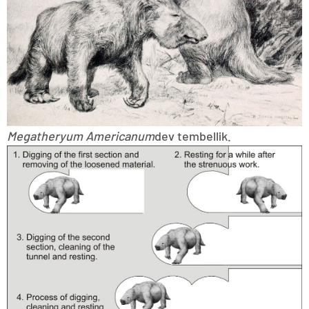
Megatheryum Americanum
dev tembellik.