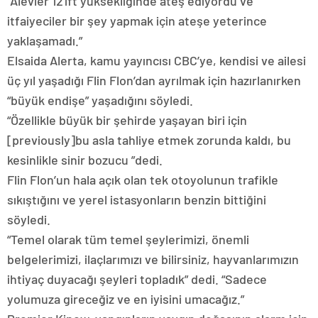
“Alevler 121ft yüksekliğinde ateş ediyordu ve
itfaiyeciler bir şey yapmak için ateşe yeterince
yaklaşamadı.”
Elsaida Alerta, kamu yayıncısı CBC’ye, kendisi ve ailesi
üç yıl yaşadığı Flin Flon’dan ayrılmak için hazırlanırken
“büyük endişe” yaşadığını söyledi.
“Özellikle büyük bir şehirde yaşayan biri için
[previously]bu asla tahliye etmek zorunda kaldı, bu
kesinlikle sinir bozucu ”dedi.
Flin Flon’un hala açık olan tek otoyolunun trafikle
sıkıştığını ve yerel istasyonların benzin bittiğini
söyledi.
“Temel olarak tüm temel şeylerimizi, önemli
belgelerimizi, ilaçlarımızı ve bilirsiniz, hayvanlarımızın
ihtiyaç duyacağı şeyleri topladık” dedi. “Sadece
yolumuza gireceğiz ve en iyisini umacağız.”