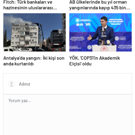
Fitch: Türk bankaları ve
AB ülkelerinde bu yıl orman
hazinesinin uluslararası
yangınlarında kayıp 435 bin
itibarı yüksek
hektarı buldu
Antalya’da yangın: İki kişi son
YÖK, 'COP31'in Akademik
anda kurtarıldı
Elçisi' oldu