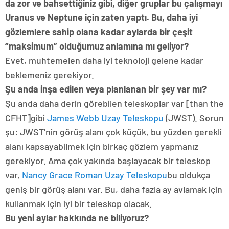
da zor ve bahsettiğiniz gibi, diğer gruplar bu çalışmayı
Uranus ve Neptune için zaten yaptı. Bu, daha iyi
gözlemlere sahip olana kadar aylarda bir çeşit
“maksimum” olduğumuz anlamına mı geliyor?
Evet, muhtemelen daha iyi teknoloji gelene kadar
beklemeniz gerekiyor.
Şu anda inşa edilen veya planlanan bir şey var mı?
Şu anda daha derin görebilen teleskoplar var [than the
CFHT]gibi
James Webb Uzay Teleskopu
(JWST). Sorun
şu: JWST’nin görüş alanı çok küçük, bu yüzden gerekli
alanı kapsayabilmek için birkaç gözlem yapmanız
gerekiyor. Ama çok yakında başlayacak bir teleskop
var,
Nancy Grace Roman Uzay Teleskopu
bu oldukça
geniş bir görüş alanı var. Bu, daha fazla ay avlamak için
kullanmak için iyi bir teleskop olacak.
Bu yeni aylar hakkında ne biliyoruz?