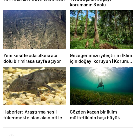
korumanın 3 yolu
Yeni keşifle ada ülkesi acı
Gezegenimizi iyileştirin: İklim
dolu bir mirasa sayfa açıyor
için doğayı koruyun | Koruma
Uluslararası
Haberler: Araştırma nesli
Gözden kaçan bir iklim
tükenmekte olan aksolotl için
müttefikinin başı büyük
umut sunuyor | Koruma
dertte | Koruma Uluslararası
Uluslararası