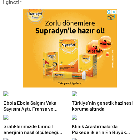
ilginçtir.
Ebola Ebola Salgını Vaka
Türkiye’nin genetik hazinesi
Sayısını Aştı, Fransa ve
koruma altında
Uganda’da Tespit Edildi
Grafiklerimizde birincil
Klinik Araştırmalarda
enerjinin nasıl ölçüleceği
Psikedeliklerin En Büyük
değişti
Etkisi Gözden Kaçıyor