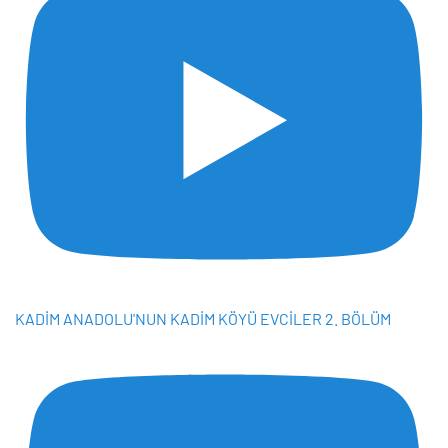
KADİM ANADOLU'NUN KADİM KÖYÜ EVCİLER 2. BÖLÜM