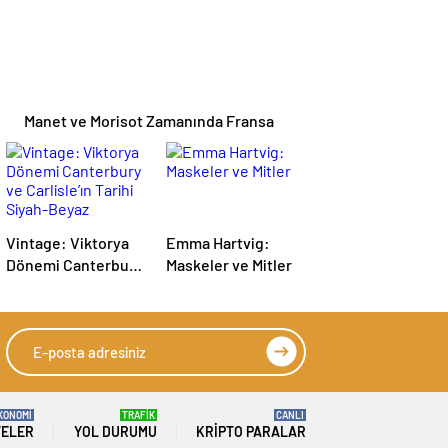
Manet ve Morisot Zamanında Fransa
Vintage: Viktorya
Emma Hartvig:
Dönemi Canterbury
Maskeler ve Mitler
ve Carlisle’ın Tarihi
Siyah-Beyaz
Fotoğrafları
KONOMİ
TRAFİK
CANLI
TELER
YOL DURUMU
KRIPTO PARALAR