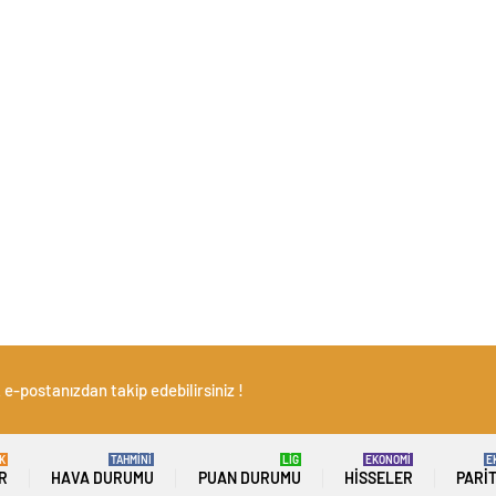
e-postanızdan takip edebilirsiniz !
K
TAHMİNİ
LİG
EKONOMİ
E
R
HAVA DURUMU
PUAN DURUMU
HISSELER
PARI