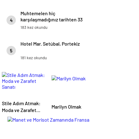
Muhtemelen hiç
karşılaşmadığınız tarihten 33
4
görünmeyen anlar –
183 kez okundu
121clicks.com
Hotel Mar. Setúbal, Portekiz
5
181 kez okundu
Stile Adım Atmak:
Marilyn Olmak
Moda ve Zarafet
Sanatı