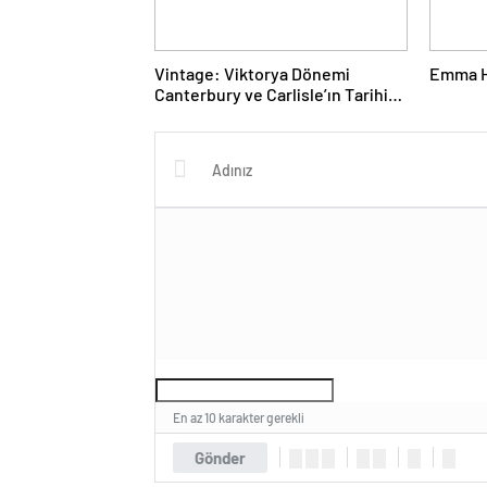
Vintage: Viktorya Dönemi
Emma Ha
Canterbury ve Carlisle’ın Tarihi
Siyah-Beyaz Fotoğrafları
En az 10 karakter gerekli
Gönder