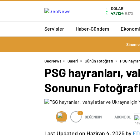
DOLAR
47,7124
0.17%
Servisler
Haber-Gündem
Ekonomi
Sineme
GeoNews
Galeri
Günün Fotoğrafı
PSG hayranl
PSG hayranları, va
Sonunun Fotoğrafl
0
BEĞENDİM
ABONE OL
Last Updated on Haziran 4, 2025 by
ED