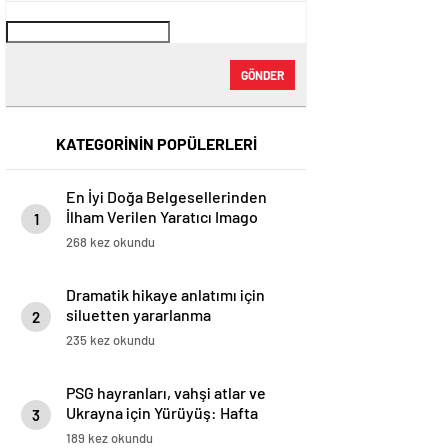
GÖNDER
KATEGORİNİN POPÜLERLERİ
En İyi Doğa Belgesellerinden
İlham Verilen Yaratıcı Imago
1
Koleksiyonları
268 kez okundu
Dramatik hikaye anlatımı için
siluetten yararlanma
2
235 kez okundu
PSG hayranları, vahşi atlar ve
Ukrayna için Yürüyüş: Hafta
3
Sonunun Fotoğrafları
189 kez okundu