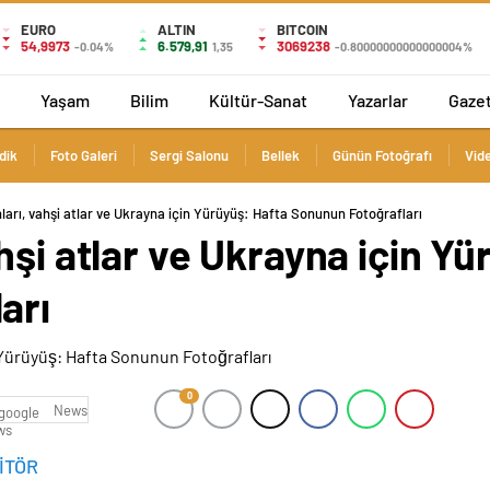
EURO
ALTIN
BITCOIN
54,9973
6.579,91
3069238
-0.04%
1,35
-0.80000000000000004%
Yaşam
Bilim
Kültür-Sanat
Yazarlar
Gaze
dik
Foto Galeri
Sergi Salonu
Bellek
Günün Fotoğrafı
Vide
arı, vahşi atlar ve Ukrayna için Yürüyüş: Hafta Sonunun Fotoğrafları
hşi atlar ve Ukrayna için Yü
arı
0
News
İTÖR