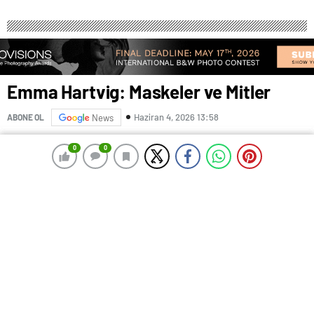
Emma Hartvig: Maskeler ve Mitler
Haziran 4, 2026 13:58
ABONE OL
News
0
0
0
0