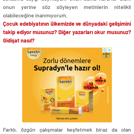
onun yerine söz söyleyen metinlerin nitelikli
olabileceğine inanmıyorum.
Çocuk edebiyatının ülkemizde ve dünyadaki gelişimini
takip ediyor musunuz? Diğer yazarları okur musunuz?
Gidişat nasıl?
Farklı, özgün çalışmalar keşfetmek biraz da olan