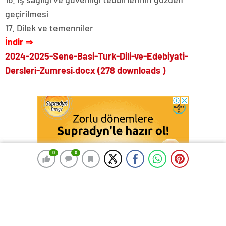
geçirilmesi
17. Dilek ve temenniler
İndir ⇒
2024-2025-Sene-Basi-Turk-Dili-ve-Edebiyati-
Dersleri-Zumresi.docx (278 downloads )
0
0
0
0