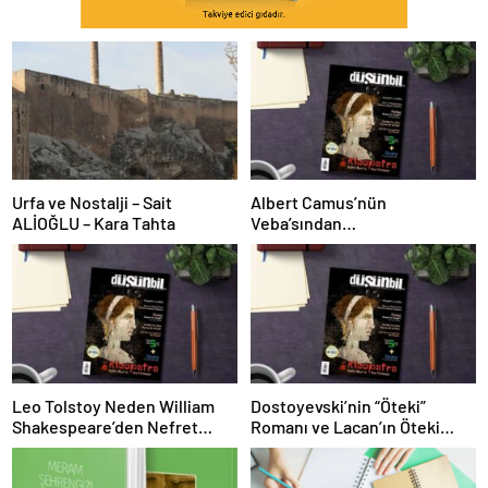
Urfa ve Nostalji – Sait
Albert Camus’nün
ALİOĞLU – Kara Tahta
Veba’sından
Öğrenebileceklerimiz (ve
Öğrenmememiz Gerekenler)
Leo Tolstoy Neden William
Dostoyevski’nin “Öteki”
Shakespeare’den Nefret
Romanı ve Lacan’ın Öteki
Ediyordu?
Kavramı