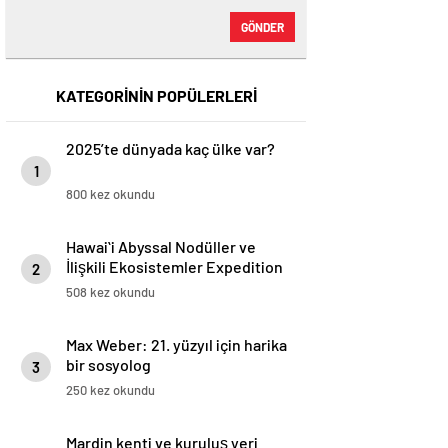
GÖNDER
KATEGORİNİN POPÜLERLERİ
2025’te dünyada kaç ülke var?
1
800 kez okundu
Hawaiʻi Abyssal Nodüller ve
İlişkili Ekosistemler Expedition
2
508 kez okundu
Max Weber: 21. yüzyıl için harika
bir sosyolog
3
250 kez okundu
Mardin kenti ve kuruluş yeri