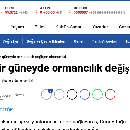
EURO
ALTIN
BITCOIN
55,0722
6.488,80
3066687
-0.01%
-0,11
-0.59999999999999998%
Yaşam
Bilim
Kültür-Sanat
Yazarlar
Gaze
Coğrafya
Doğa ve Çevre Bilimleri
Genel
Tarih-Arkeoloji
To
bir güneyde ormancılık değişen ekonomisi
bir güneyde ormancılık deği
0
News
DİTÖR
i iklim projeksiyonlarını birbirine bağlayarak, Güneydoğu
lar, yükselen sıcaklıkların ve değişen yağış