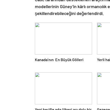
modellerinin Güney’in kârlı ormancılık 
şekillendirebileceğini değerlendirdi.
Kanada’nın En Büyük Gölleri
Yerli h
Yeni keşifle ada ülkesi acı dolu bir
Gezegeni