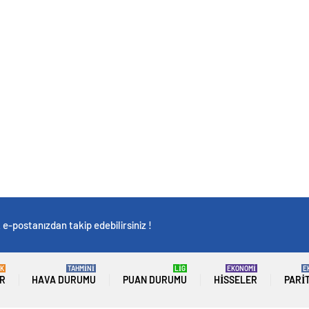
e-postanızdan takip edebilirsiniz !
K
TAHMİNİ
LİG
EKONOMİ
E
R
HAVA DURUMU
PUAN DURUMU
HISSELER
PARI