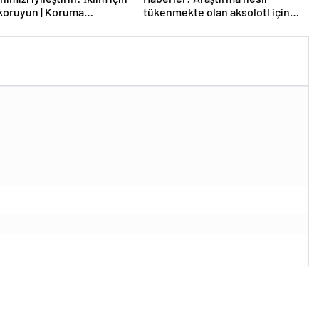
koruyun | Koruma
tükenmekte olan aksolotl için
arası
umut sunuyor | Koruma
Uluslararası