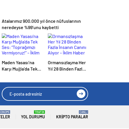
Atalarımız 900.000 yıl önce nüfuslarının
neredeyse %99’unu kaybetti
Maden Yasası’na
Ormansızlaşma Her
Karşı Muğla’da Tek
Yıl 28 Binden Fazla
Ses: “Toprağımızı
İnsanın Canını
Vermiyoruz!” – İklim
Alıyor – İklim Haber
Haber
KONOMİ
TRAFİK
CANLI
TELER
YOL DURUMU
KRIPTO PARALAR