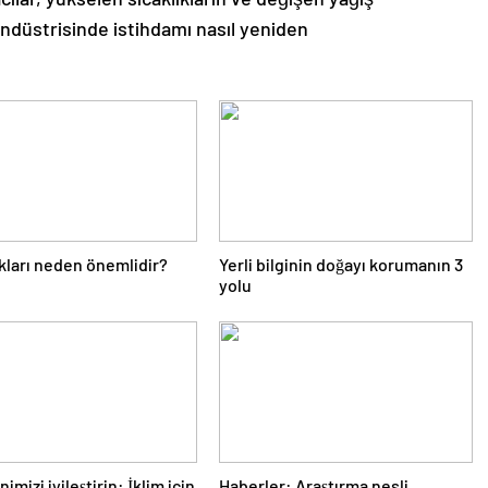
endüstrisinde istihdamı nasıl yeniden
akları neden önemlidir?
Yerli bilginin doğayı korumanın 3
yolu
mizi iyileştirin: İklim için
Haberler: Araştırma nesli