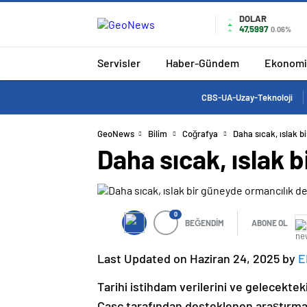
DOLAR
47,5997
0.06%
Servisler
Haber-Gündem
Ekonomi
CBS-UA-Uzay-Teknoloji
GeoNews
Bilim
Coğrafya
Daha sıcak, ıslak 
Daha sıcak, ıslak 
0
BEĞENDİM
ABONE OL
Last Updated on Haziran 24, 2025 by
E
Tarihi istihdam verilerini ve gelecektek
Casc tarafından desteklenen araştırmacı