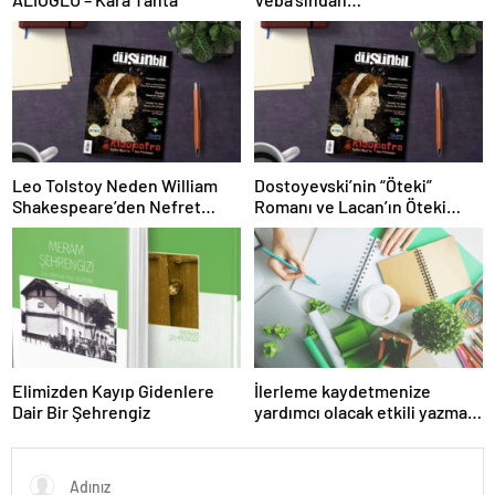
Öğrenebileceklerimiz (ve
Öğrenmememiz Gerekenler)
Leo Tolstoy Neden William
Dostoyevski’nin “Öteki”
Shakespeare’den Nefret
Romanı ve Lacan’ın Öteki
Ediyordu?
Kavramı
Elimizden Kayıp Gidenlere
İlerleme kaydetmenize
Dair Bir Şehrengiz
yardımcı olacak etkili yazma
uygulamaları »Özet