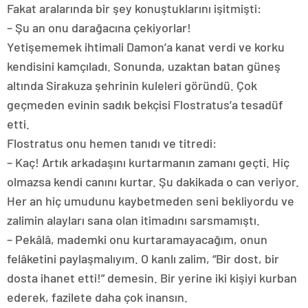
Fakat aralarında bir şey konuştuklarını işitmişti:
– Şu an onu darağacına çekiyorlar!
Yetişememek ihtimali Damon’a kanat verdi ve korku
kendisini kamçıladı. Sonunda, uzaktan batan güneş
altında Sirakuza şehrinin kuleleri göründü. Çok
geçmeden evinin sadık bekçisi Flostratus’a tesadüf
etti.
Flostratus onu hemen tanıdı ve titredi:
– Kaç! Artık arkadaşını kurtarmanın zamanı geçti. Hiç
olmazsa kendi canını kurtar. Şu dakikada o can veriyor.
Her an hiç umudunu kaybetmeden seni bekliyordu ve
zalimin alayları sana olan itimadını sarsmamıştı.
– Pekâlâ, mademki onu kurtaramayacağım, onun
felâketini paylaşmalıyım. O kanlı zalim, “Bir dost, bir
dosta ihanet etti!” demesin. Bir yerine iki kişiyi kurban
ederek, fazilete daha çok inansın.