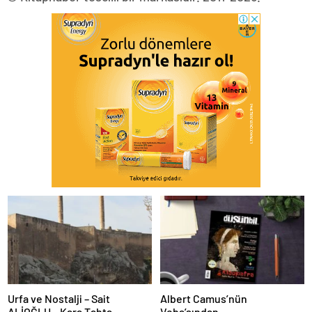
Urfa ve Nostalji – Sait
Albert Camus’nün
ALİOĞLU – Kara Tahta
Veba’sından