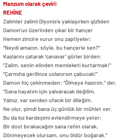
Manzum olarak çeviri:
REHİNE
Zalimler zalimi Diyonis’e yaklaşırken gizliden
Damon’un üzerinden çıkar bir hançer
Hemen zincire vurur onu zaptiyeler;
“Neydi amacın, söyle, bu hançerle sen?”
Kaşlarını çatarak ‘canavar’ gürler birden:
“Zalim, senin elinden memleketi kurtarmak!”
“Çarmıha gerilince uslanırsın çabucak!”
Damon hiç çekinmeden: “Ölmeye hazırım.” der.
“Sana hayatım için yalvaracak değilim,
Yalnız, var senden ufacık bir dileğim.
Ne olur, şimdi bana üç günlük bir mühlet ver.
Bu da kız kardeşimi evlendirmeye yeter;
Bir dost bırakacağım sana rehin olarak,
Dönmeyecek olursam, onu öldür boğarak.”