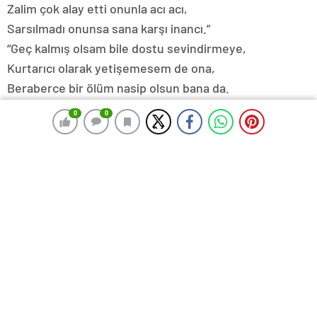
Zalim çok alay etti onunla acı acı,
Sarsılmadı onunsa sana karşı inancı.”
“Geç kalmış olsam bile dostu sevindirmeye,
Kurtarıcı olarak yetişemesem de ona,
Beraberce bir ölüm nasip olsun bana da.
Kanlı zalim kalkmasın sakın böbürlenmeye,
0
0
0
0
Bir dost dostuna hainlik etti diye,
Kurban edip kanına girecek ikimizin,
Dostluk ve sadakat ne demekmiş öğrensin!”
Güneş henüz batmadayken sur kapısına vardı;
Cellat koca çarmıhı çoktan ortaya dikmiş,
Etrafına bir sürü de kalabalık birikmiş,
Rehineyi yavaş yavaş ipe çekiyorlardı,
Şiddetle atılarak kalabalığı yardı
“Dur, cellat, geldim!” diye haykırarak
“O benim kefilimdi, beni as, onu hemen bırak!”