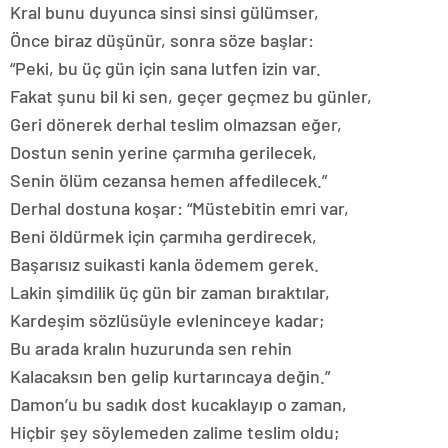
Kral bunu duyunca sinsi sinsi gülümser,
Önce biraz düşünür, sonra söze başlar:
“Peki, bu üç gün için sana lutfen izin var.
Fakat şunu bil ki sen, geçer geçmez bu günler,
Geri dönerek derhal teslim olmazsan eğer,
Dostun senin yerine çarmıha gerilecek,
Senin ölüm cezansa hemen affedilecek.”
Derhal dostuna koşar: “Müstebitin emri var,
Beni öldürmek için çarmıha gerdirecek,
Başarısız suikasti kanla ödemem gerek.
Lakin şimdilik üç gün bir zaman bıraktılar,
Kardeşim sözlüsüyle evleninceye kadar;
Bu arada kralın huzurunda sen rehin
Kalacaksın ben gelip kurtarıncaya değin.”
Damon’u bu sadık dost kucaklayıp o zaman,
Hiçbir şey söylemeden zalime teslim oldu;