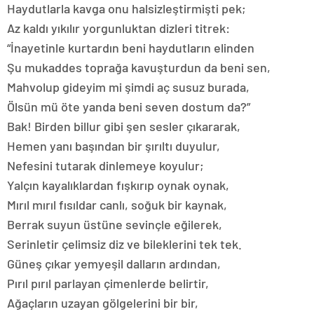
Haydutlarla kavga onu halsizleştirmişti pek;
Az kaldı yıkılır yorgunluktan dizleri titrek:
“İnayetinle kurtardın beni haydutların elinden
Şu mukaddes toprağa kavuşturdun da beni sen,
Mahvolup gideyim mi şimdi aç susuz burada,
Ölsün mü öte yanda beni seven dostum da?”
Bak! Birden billur gibi şen sesler çıkararak,
Hemen yanı başından bir şırıltı duyulur,
Nefesini tutarak dinlemeye koyulur;
Yalçın kayalıklardan fışkırıp oynak oynak,
Mırıl mırıl fısıldar canlı, soğuk bir kaynak,
Berrak suyun üstüne sevinçle eğilerek,
Serinletir çelimsiz diz ve bileklerini tek tek.
Güneş çıkar yemyeşil dalların ardından,
Pırıl pırıl parlayan çimenlerde belirtir,
Ağaçların uzayan gölgelerini bir bir,