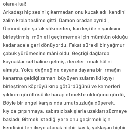
olarak kal!
Arkadaşı hiç sesini çıkarmadan onu kucakladı, kendini
zalim krala teslime gitti. Damon oradan ayrıldı.
Üçüncü gün şafak sökmeden, kardeşi ile nişanlısını
birleştirmiş, mühleti geçirmemek için mümkün olduğu
kadar acele geri dönüyordu. Fakat sürekli bir yağmur
çabuk yürümesine mâni oldu. Geçtiği dağlarda
kaynaklar sel hâline gelmiş, dereler ırmak hâlini
almıştı. Yolcu değneğine dayana dayana bir ırmağın
kenarına geldiği zaman, büyüyen suların iki kıyıyı
birleştiren köprüyü kırıp götürdüğünü ve kemerleri
yıldırım gürültüsü ile harap etmekte olduğunu gördü.
Böyle bir engel karşısında umutsuzluğa düşerek,
kıyıda çırpınmaya, sabırsız bakışlarla uzakları süzmeye
başladı. Gitmek istediği yere onu geçirmek için
kendisini tehlikeye atacak hiçbir kayık, yaklaşan hiçbir