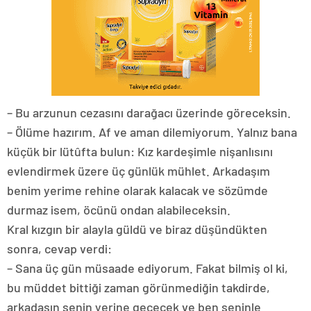
– Bu arzunun cezasını darağacı üzerinde göreceksin.
– Ölüme hazırım. Af ve aman dilemiyorum. Yalnız bana
küçük bir lütûfta bulun: Kız kardeşimle nişanlısını
evlendirmek üzere üç günlük mühlet. Arkadaşım
benim yerime rehine olarak kalacak ve sözümde
durmaz isem, öcünü ondan alabileceksin.
Kral kızgın bir alayla güldü ve biraz düşündükten
sonra, cevap verdi:
– Sana üç gün müsaade ediyorum. Fakat bilmiş ol ki,
bu müddet bittiği zaman görünmediğin takdirde,
arkadaşın senin yerine geçecek ve ben seninle