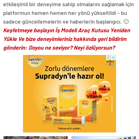
etkileşimli bir deneyime sahip olmalarını sağlamak için
platformun hemen hemen her yönü yükseltildi – bu
sadece güncellemelerin ve haberlerin başlangıcı. 🙂
Keşfetmeye başlayın
İş Modeli Araç Kutusu Yeniden
Yükle
Ve bize deneyimleriniz hakkında geri bildirim
gönderin: Doyou ne seviyor? Neyi özlüyorsun?