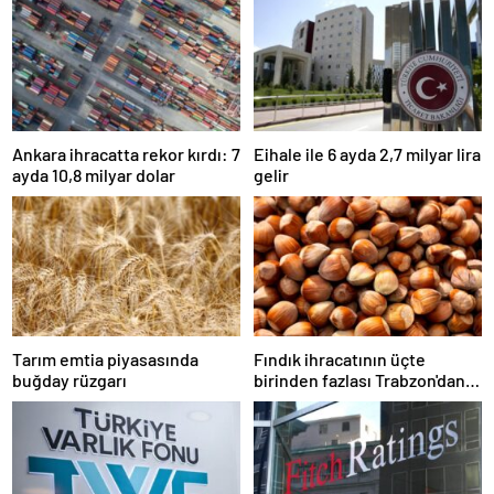
Ankara ihracatta rekor kırdı: 7
Eihale ile 6 ayda 2,7 milyar lira
ayda 10,8 milyar dolar
gelir
Tarım emtia piyasasında
Fındık ihracatının üçte
buğday rüzgarı
birinden fazlası Trabzon'dan
yapıldı