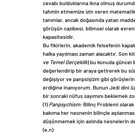
cevabı bulduklarına ikna olmuş durumda. 
tahmin etmemize izin veren matematikse
tanımlar, ancak doğasında yatan madde b
görüşün cazibesi, bilimsel olarak evreni 
kapasitesidir.
Bu fikirlerin, akademik felsefenin kapa
halka yayılması zaman alacaktır. Son ki
ve Temel Gerçeklik
) bu konuda güncel l
değerlendirip bir araya getirerek bu s
değişiyor ve panpsişizm gibi görüşlerin
erdiğine inanıyorum. Bunun Jedi dini üzer
bir sonraki nüfus sayımını beklemek zo
(1)
Panpsychism
: Bilinç Problemi olarak
bakıma her nesnenin bilinçle aşılanması 
düşünmemek için aslında nesnelerin de b
(e.n)