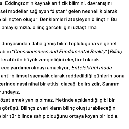
Eddington’ın kaynakları fizik bilimini, davranışını
l modeller sağlayan “dıştan” gelen nesnellik olarak
ilinçten oluşur. Denklemleri ateşleyen bilinçtir. Bu
anlayışımızla, bilinç gerçekliğini uzlaştırma
lı dünyasından daha geniş bilim topluluğuna ve genel
tabım “
Consciousness and Fundamental Reality
” (
Bilinç
iteratürün büyük zenginliğini eleştirel olarak
ürece yardımcı olmayı amaçlıyor.
Entelektüel moda
 anti-bilimsel saçmalık olarak reddedildiği günlerin sona
inde nasıl nihai bir etkisi olacağı belirsizdir. Sanırım
rundayız.
 özetlemek yanlış olmaz. Metinde açıklandığı gibi bir
görüşü. Bilinçsiz varlıkların bilinç oluşturabileceğini
ir tür bilince sahip olduğunu ortaya koyan bir iddia.