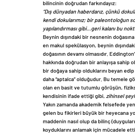
bilincinin doğrudan farkındayız:
“Dış dünyadan haberdarız, çünkü dokuları
kendi dokularımız; bir paleontoloğun s
yapılandırması gibi…geri kalanı bu nokt
Beynin dışındaki bir nesnenin doğasın
en makul spekülasyon, beynin dışındaki
doğasının devamı olmasıdır. Eddington’u
hakkında doğrudan bir anlayışa sahip 
bir doğaya sahip olduklarını beyan edi
daha “aptalca” olduğudur. Bu temele gö
olan en basit ve tutumlu görüşün, fizik
kendisinin ifade ettiği gibi,
zihinsel şey
Yakın zamanda akademik felsefede yeni
gelen bu fikirleri büyük bir heyecana yol 
maddenin nasıl olup da bilinç (duyguları
koyduklarını anlamak için mücadele ett