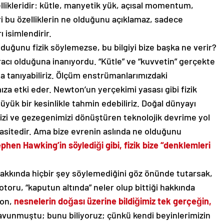
ellikleridir: kütle, manyetik yük, açısal momentum,
i bu özelliklerin ne olduğunu açıklamaz, sadece
 isimlendirir.
olduğunu fizik söylemezse, bu bilgiyi bize başka ne verir?
aracı olduğuna inanıyordu. “Kütle” ve “kuvvetin” gerçekte
 tanıyabiliriz. Ölçüm enstrümanlarımızdaki
za etki eder. Newton’un yerçekimi yasası gibi fizik
üyük bir kesinlikle tahmin edebiliriz. Doğal dünyayı
zi ve gezegenimizi dönüştüren teknolojik devrime yol
sitedir. Ama bize evrenin aslında ne olduğunu
phen Hawking’in söylediği gibi, fizik bize “denklemleri
ı hakkında hiçbir şey söylemediğini göz önünde tutarsak,
toru, “kaputun altında” neler olup bittiği hakkında
ton,
nesnelerin doğası üzerine bildiğimiz tek gerçeğin,
avunmuştu; bunu biliyoruz; çünkü kendi beyinlerimizin