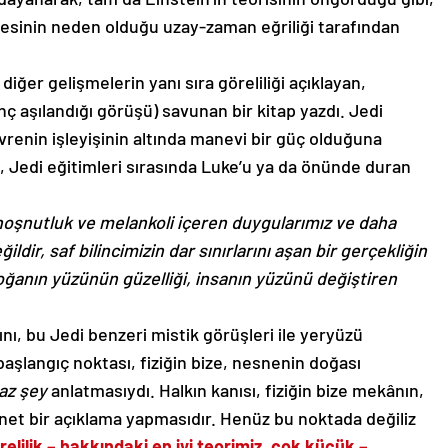
tlesinin neden olduğu uzay-zaman eğriliği tarafından
diğer gelişmelerin yanı sıra göreliliği açıklayan,
ç aşılandığı görüşü) savunan bir kitap yazdı. Jedi
evrenin işleyişinin altında manevi bir güç olduğuna
, Jedi eğitimleri sırasında Luke’u ya da önünde duran
 hoşnutluk ve melankoli içeren duygularımız ve daha
dir, saf bilincimizin dar sınırlarını aşan bir gerçekliğin
ğanın yüzünün güzelliği, insanın yüzünü değiştiren
nı, bu Jedi benzeri mistik görüşleri ile yeryüzü
aşlangıç ​​noktası, fiziğin bize, nesnenin doğası
az şey
anlatmasıydı. Halkın kanısı, fiziğin bize mekânın,
et bir açıklama yapmasıdır. Henüz bu noktada değiliz
elilik – hakkındaki en iyi teorimiz, çok küçük –