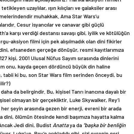
tikleyen uzaylılar, ışın kılıçları ve galaksiler arası
çermelerindendir muhakkak. Ama Star Wars’u
arıdır. Cesur isyancılar ve canavar gibi güçlü
h’a karşı verdiği destansı savaşı gibi, iyilik ve kötülüğün
gu-aksiyon filmi için pek alışılmadık olan dini fikirler
k dini, efsaneden gerçeğe dönüşür, resmi kayıtlarımıza
127 kişi, 2001 Ulusal Nüfus Sayım sırasında dinlerini
rum onu, kayda geçen dördüncü büyük din haline
ü, tabii ki bu, son Star Wars film serinden önceydi, bu
lir?)
 daha da belirgindir. Bu, kişisel Tanrı inancına dayalı bir
işisel olmayan bir gerçekliktir. Luke Skywalker, Rey’i
her şeyin arasında gezen bir enerji, evreni bir arada
da dini, ölümün ötesinde kendi başımıza hayatta kalma
Ancak Jedi dini, Budist
Anatta
ya da
“başka bir benliğin
yor. Luke’un, Rey’e açıkladığı gibi, sizi evrenin geri