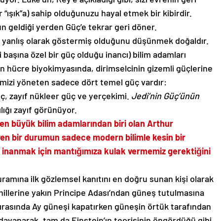
r “ışık”a) sahip olduğunuzu hayal etmek bir kibirdir.
n geldiği yerden Güç’e tekrar geri döner.
ı, yanlış olarak göstermiş olduğunu düşünmek doğaldır.
başına özel bir güç olduğu inancı) bilim adamları
n hücre biyokimyasında, dirimselcinin gizemli güçlerine
nimizi yöneten sadece dört temel güç vardır:
ç, zayıf nükleer güç ve yerçekimi.
Jedi’nin Güç’ünün
ığı zayıf görünüyor.
en büyük bilim adamlarından biri olan Arthur
yen bir durumun sadece modern bilimle kesin bir
a inanmak için mantığımıza kulak vermemiz gerektiğini
uramına ilk gözlemsel kanıtını en doğru sunan kişi olarak
 sahillerine yakın Principe Adası’ndan güneş tutulmasına
 sırasında Ay güneşi kapatırken güneşin örtük tarafından
 dayanarak, tam da Einstein’ın teorisinin öngördüğü gibi,