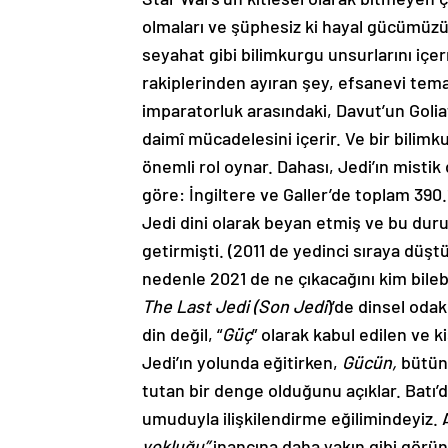
olmaları ve şüphesiz ki hayal gücümüzü te
seyahat gibi bilimkurgu unsurlarını i
rakiplerinden ayıran şey, efsanevi temal
imparatorluk arasındaki, Davut’un Goliat
daimî mücadelesini içerir. Ve bir bilimkur
önemli rol oynar. Dahası, Jedi’ın misti
göre: İngiltere ve Galler’de toplam 390.
Jedi dini olarak beyan etmiş ve bu du
getirmişti. (2011 de yedinci sıraya düşt
nedenle 2021 de ne çıkacağını kim bilebi
The Last Jedi (Son Jedi
)’de dinsel odak
din değil, “
Güç
” olarak kabul edilen ve k
Jedi’ın yolunda eğitirken,
Gücün,
bütün 
tutan bir denge olduğunu açıklar. Batı’
umuduyla ilişkilendirme eğilimindeyiz. 
yokluğu”
inancına daha yakın gibi görünü