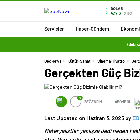
DOLAR
47,7131
0.16%
Servisler
Haber-Gündem
Ekonomi
Edebiya
GeoNews
Kültür-Sanat
Sinema-Tiyatro
Gerç
Gerçekten Güç Bizi
0
BEĞENDİM
ABONE OL
Last Updated on Haziran 3, 2025 by
ED
Materyalistler yanlışsa Jedi neden haklı
Star Wars’un kitlesel olarak bitmeyen çek