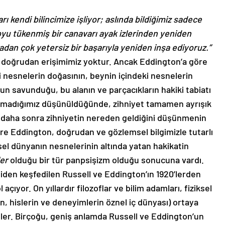
 kendi bilincimize işliyor; aslında bildiğimiz sadece
oyu tükenmiş bir canavarı ayak izlerinden yeniden
adan çok yetersiz bir başarıyla yeniden inşa ediyoruz.”
a doğrudan erişimimiz yoktur. Ancak Eddington’a göre
 nesnelerin doğasının, beynin içindeki nesnelerin
n savunduğu, bu alanın ve parçacıkların hakiki tabiatı
olmadığımız düşünüldüğünde, zihniyet tamamen ayrışık
p daha sonra zihniyetin nereden geldiğini düşünmenin
re Eddington, doğrudan ve gözlemsel bilgimizle tutarlı
sel dünyanın nesnelerinin altında yatan hakikatin
ler
olduğu bir tür panpsişizm olduğu sonucuna vardı.
den keşfedilen Russell ve Eddington’ın 1920’lerden
açıyor. On yıllardır filozoflar ve bilim adamları, fiziksel
n, hislerin ve deneyimlerin öznel iç dünyası) ortaya
iler. Birçoğu, geniş anlamda Russell ve Eddington’un