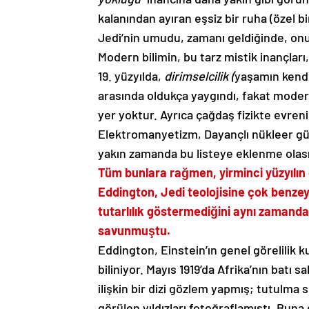
kalanından ayıran eşsiz bir ruha (özel bi
Jedi’nin umudu, zamanı geldiğinde, onu
Modern bilimin, bu tarz mistik inançlar
19. yüzyılda,
dirimselcilik (
yaşamın kendi 
arasında oldukça yaygındı, fakat moder
yer yoktur. Ayrıca çağdaş fizikte evre
Elektromanyetizm, Dayançlı nükleer gü
yakın zamanda bu listeye eklenme olasıl
Tüm bunlara rağmen, yirminci yüzyılın 
Eddington, Jedi teolojisine çok benze
tutarlılık göstermediğini aynı zamand
savunmuştu.
Eddington, Einstein’ın genel görelilik k
biliniyor. Mayıs 1919’da Afrika’nın batı
ilişkin bir dizi gözlem yapmış; tutulma
görülen yıldızları fotoğraflamıştı. Buna