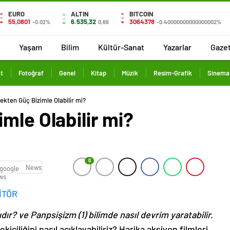
EURO
ALTIN
BITCOIN
55,0801
6.535,32
3064378
-0.02%
0,66
-0.40000000000000002%
Yaşam
Bilim
Kültür-Sanat
Yazarlar
Gaze
t
Fotoğraf
Genel
Kitap
Müzik
Resim-Grafik
Sinema-
ekten Güç Bizimle Olabilir mi?
mle Olabilir mi?
0
News
İTÖR
dır? ve Panpsişizm (1) bilimde nasıl devrim yaratabilir.
iciliğini nasıl açıklayabiliriz? Harika aksiyon filmleri