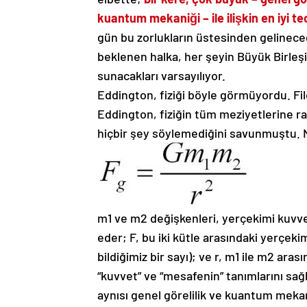
kuantum mekaniği – ile ilişkin en iyi teo
gün bu zorlukların üstesinden gelineceği
beklenen halka, her şeyin Büyük Birleşi
sunacakları varsayılıyor.
Eddington, fiziği böyle görmüyordu. Fil
Eddington, fiziğin tüm meziyetlerine ra
hiçbir şey söylemediğini savunmuştu. N
m1 ve m2 değişkenleri, yerçekimi kuvvet
eder; F, bu iki kütle arasındaki yerçeki
bildiğimiz bir sayı); ve r, m1 ile m2 ara
“kuvvet” ve “mesafenin” tanımlarını sağ
aynısı genel görelilik ve kuantum mekan