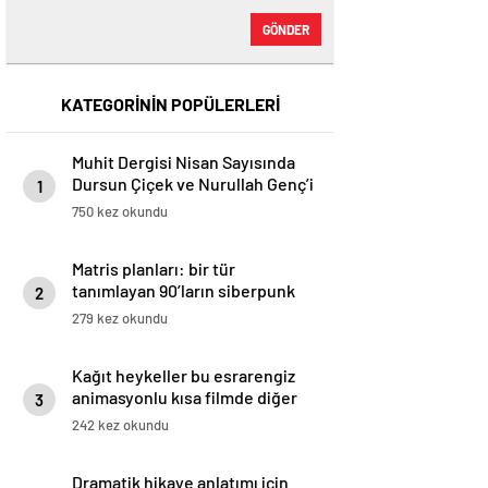
GÖNDER
KATEGORİNİN POPÜLERLERİ
Muhit Dergisi Nisan Sayısında
Dursun Çiçek ve Nurullah Gençʼi
1
Kapağa Taşıyor (Mayıs, 2025) –
750 kez okundu
Dergi – Dergihaber
Matris planları: bir tür
tanımlayan 90’ların siberpunk
2
filmleri
279 kez okundu
Kağıt heykeller bu esrarengiz
animasyonlu kısa filmde diğer
3
dünya olaylarıyla karşılaşır
242 kez okundu
Dramatik hikaye anlatımı için