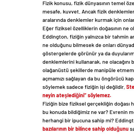
Fizik konusu, fizik dünyasının temel öz
mesafe, kuvvet. Ancak fizik denklemler
aralarında denklemler kurmak için onları
Eğer fiziksel özelliklerin doğasının ne 
Eddington, fiziğin yalnızca bir tahmin 
ne olduğunu bilmesek de onları dünyada
göstergelerde görünür ya da duyularımı
denklemlerini kullanarak, ne olacağını b
olağanüstü şekillerde manipüle etmemi
açmamızı sağlayan da bu öngörücü kapa
söylemek sadece fiziğin işi değildir.
Ste
neyin ateşlediğini” söylemez.
Fiziğin bize fiziksel gerçekliğin doğas
bu konuda bildiğimiz ne var? Evrenin mo
herhangi bir ipucuna sahip mi? Edding
bazılarının bir bilince sahip olduğunu
s