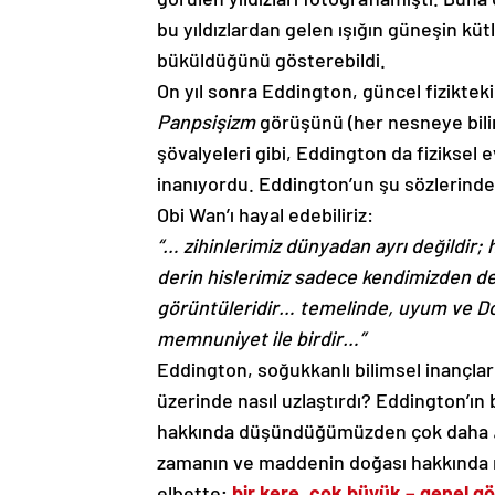
bu yıldızlardan gelen ışığın güneşin kü
büküldüğünü gösterebildi.
On yıl sonra Eddington, güncel fizikteki 
Panpsişizm
görüşünü (her nesneye bilin
şövalyeleri gibi, Eddington da fiziksel 
inanıyordu. Eddington’un şu sözlerinde
Obi Wan’ı hayal edebiliriz:
“… zihinlerimiz dünyadan ayrı değildir;
derin hislerimiz sadece kendimizden değil
görüntüleridir… temelinde, uyum ve Do
memnuniyet ile birdir…”
Eddington, soğukkanlı bilimsel inançları
üzerinde nasıl uzlaştırdı? Eddington’ın b
hakkında düşündüğümüzden çok daha
zamanın ve maddenin doğası hakkında n
elbette;
bir kere, çok büyük – genel gör