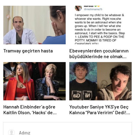
Tramvay geçirten hasta
Ebeveynlerden çocuklarının
büyüdüklerinde ne olmak
istedikleri hakkında 25 komik
tweet
Hannah Einbinder’a göre
Youtuber Saniye YKS’ye Geç
Kaitlin Olson, ‘Hacks’ de
Kalınca “Para Veririm” Dedi!
Deborah Vance Jr.
İçerik İçin Mi Yaptı?