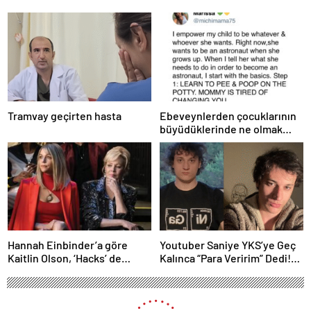
Tramvay geçirten hasta
Ebeveynlerden çocuklarının
büyüdüklerinde ne olmak
istedikleri hakkında 25 komik
tweet
Hannah Einbinder’a göre
Youtuber Saniye YKS’ye Geç
Kaitlin Olson, ‘Hacks’ de
Kalınca “Para Veririm” Dedi!
Deborah Vance Jr.
İçerik İçin Mi Yaptı?