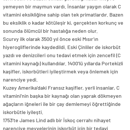
yemeyen bir maymun vardı. İnsanlar yaygın olarak C
vitamini eksikliğine sahip olan tek primatlardır. Bazen
bu eksiklik o kadar kötüleşir ki, gerçekten korkunç ve
sonunda ölümcül bir hastalığa neden olur.
Scurvy ilk olarak 3500 yıl önce eski Mısır’ın
hiyerogliflerinde kaydedildi. Eski Çinliler de iskorbüt
yazdı ve denizcileri onu tedavi etmek için zencefil (C
vitamini kaynağı) kullandılar. 1400’lü yıllarda Portekizli
kaşifler, iskorbütleri iyileştirmek veya önlemek için
narenciye yedi.
Kuzey Amerika’daki Fransız kaşifler, yerli insanlar, C
vitamini’nin başka bir kaynağı olan yaprak dökmeyen
ağaçların iğneleri ile bir çay demlemeyi öğrettiğinde
iskorbütle iyileşti.
1753’te James Lind adlı bir İskoç cerrahı nihayet
narenciye meyvelerinin iskorbüt için bir tedavi