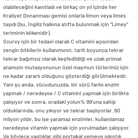
olabileceğini kanıtladı ve birkaç on yıl içinde her
Kraliyet Donanması gemisi onlarla limon veya limes
taşıdı (bu, İngiliz halkına atıfta bulunmak için “Limey”
teriminin kökenidir).
Scurvy için bir tedavi olarak C vitamini açısından
zengin bitkilerin kullanımının, tarih boyunca tekrar
tekrar bağımsız olarak keşfedildiği ve uzak primat
atamızın mutasyonunun özel maymun türlerimiz için
ne kadar zararlı olduğunu gösterdiği görülmektedir.
Yani şu anda, vücudunuzda, bir sürü farklı enzim
yapmak / neredeyse / C vitamini yapmak için birlikte
çalışıyor ve sonra, oradaki yolun% 99’una sahip
olduklarında, onu yıkıyor ve tekrar başlıyorlar. 60
milyon yıldır, bu işe yaramaz enzimler, kullanılamaz
neredeyse vitamin yapmak için yorulmadan çalışıyor.
Ve böylece yastıklar gibi portakal yemeye sıkıştık.