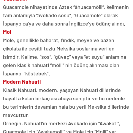
Guacamole nihayetinde Aztek “āhuacamōlli”, kelimenin
tam anlamıyla “avokado sosu”. “Guacamole” olarak
İspanyolca’ya ve daha sonra İngilizce’ye ödünç alındı.
Mol
Mole, genellikle baharat, fındık, meyve ve bazen
çikolata ile çeşitli tuzlu Meksika soslarına verilen
isimdir. Kelime, “sos”, “güveç” veya “et suyu” anlamına
gelen klasik nahuatl “mōlli” nin ödünç alınması olan
İspanyol “köstebek”.
Modern Nahuatl
Klasik Nahuatl, modern, yaşayan Nahuatl dillerinde
hayatta kalan birkaç akrabaya sahiptir ve bu nedenle
bu terimlerin devamları hala bu yerli Meksika dillerinde
mevcuttur.
Örneğin, Nahuatl’ın merkezi Avokado için “Awakatl”,
Guacmole için “Awakamolli” ve Mole için “Molli” var.