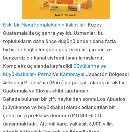
Eski bir Maya kompleksinin kalıntıları
Kuzey
Guatemala’da üç şehre yayıldı. Uzmanlar, bu
toplulukların daha önce düşünülenden daha fazla
birbirine bağlı olduğunu gösteren bir piramit ve
benzersiz bir kanal sistemi tanımlamışlardır.
Kompleks üç alanda keşfedildi
Büyükanne ve
büyükbabalar
–
Petnal
Ve
Kambrayal
Uaxactún Bölgesel
Arkeoloji Projesi’nin (Paru) bir parçası olarak ortak bir
Guatemala ve Slovak ekibi tarafından.
Sahada bulunan bir çift heykelden sonra Los Abuelos
(büyükanne ve büyükbaba) olarak adlandırılan bir
şehir, orta preklasik döneme (MÖ 800-500)
dayanmaktadır. Altı mil kare, yaklaşık 3.000 yıllık
sitenin bölgedeki “en eski ve önemli tören