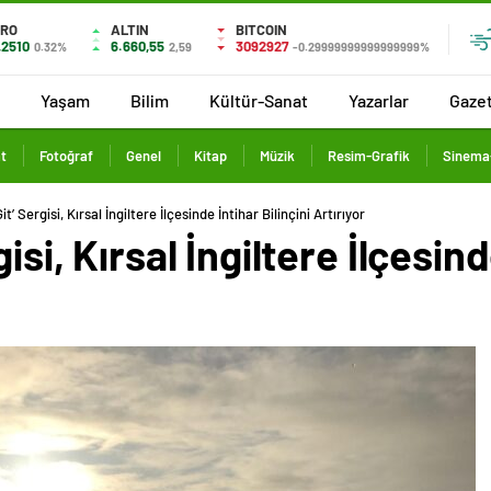
URO
ALTIN
BITCOIN
,2510
6.660,55
3092927
0.32%
2,59
-0.29999999999999999%
Yaşam
Bilim
Kültür-Sanat
Yazarlar
Gaze
t
Fotoğraf
Genel
Kitap
Müzik
Resim-Grafik
Sinema-
it’ Sergisi, Kırsal İngiltere İlçesinde İntihar Bilinçini Artırıyor
isi, Kırsal İngiltere İlçesind