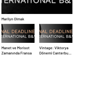
Marilyn Olmak
Manet ve Morisot
Vintage: Viktorya
Zamanında Fransa
Dönemi Canterbury
ve Carlisle’ın Tarihi
Siyah-Beyaz
Fotoğrafları