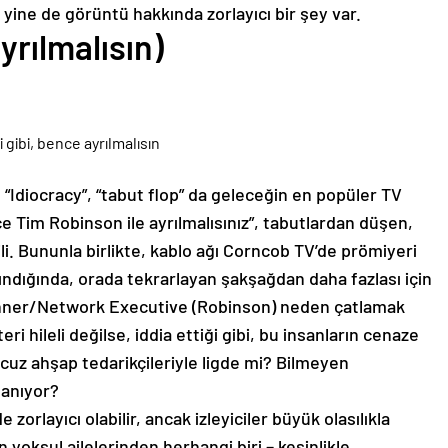
ine de görüntü hakkında zorlayıcı bir şey var.
yrılmalısın)
 “Idiocracy”, “tabut flop” da geleceğin en popüler TV
e Tim Robinson ile ayrılmalısınız”, tabutlardan düşen,
li. Bununla birlikte, kablo ağı Corncob TV’de prömiyeri
lındığında, orada tekrarlayan şakşağdan daha fazlası için
unner/Network Executive (Robinson) neden çatlamak
i hileli değilse, iddia ettiği gibi, bu insanların cenaze
cuz ahşap tedarikçileriyle ligde mi? Bilmeyen
lanıyor?
 zorlayıcı olabilir, ancak izleyiciler büyük olasılıkla
in yoksul ailelerinden herhangi biri – kesinlikle