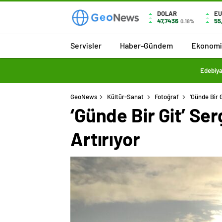
DOLAR
E
47,7436
55
0.18%
Servisler
Haber-Gündem
Ekonomi
Edebiya
GeoNews
Kültür-Sanat
Fotoğraf
‘Günde Bir G
‘Günde Bir Git’ Serg
Artırıyor