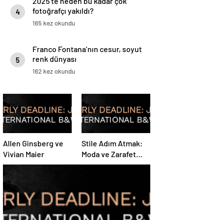
2025’te neden bu kadar çok
fotoğrafçı yakıldı?
4
165 kez okundu
Franco Fontana’nın cesur, soyut
renk dünyası
5
162 kez okundu
Allen Ginsberg ve
Stile Adım Atmak:
Vivian Maier
Moda ve Zarafet
Sanatı