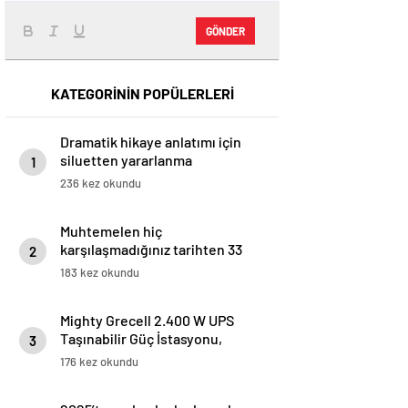
GÖNDER
KATEGORİNİN POPÜLERLERİ
Dramatik hikaye anlatımı için
siluetten yararlanma
1
236 kez okundu
Muhtemelen hiç
karşılaşmadığınız tarihten 33
2
görünmeyen anlar –
183 kez okundu
121clicks.com
Mighty Grecell 2.400 W UPS
Taşınabilir Güç İstasyonu,
3
konum çekimleri için
176 kez okundu