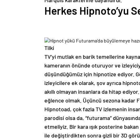
Marquis karakterine dayandırdı.
Herkes Hipnoto’yu S
Tilki
TV’yi mutlak en barik temellerine kaynat
kameranın önünde oturuyor ve izleyiciyi
düşündüğümüz için hipnotize ediyor. Gö
izleyicilere ek olarak, şov ayrıca hipnot
akıllı olmayan insanlara da hitap ediyor
eğlence olmak. Üçüncü sezona kadar Fry 
Hipnotoad, çok fazla TV izlemenin insa
parodisi olsa da, “futurama” dünyasında
etmeliyiz. Bir kara ışık posterine bakan t
ile değiştirdikten sonra gizli bir 3D görü