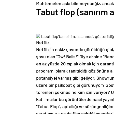
Muhtemelen asla bilemeyeceğiz, ancak y
Tabut flop (sanırım a
Netflix
Netflix’in eskiz şovunda görüldüğü gibi,
şovu olan “Ow! Balls!” Diye aksine “Benc
en az yüzde 20 çıplak olmak için garanti
programı olarak tanıtıldığı göz önüne a
potansiyel varmış gibi geliyor. Showr
üzere bir psikopat gibi görünüyor? Göster
törenleri çekmesine kim izin veriyor? U
katılımcılar bu görüntülerde nasıl yayın
“Tabut Flop”, aptallığı ve sürüngenliğinde
yaratıcının – ya da film çektiği cesetler