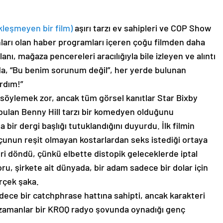
leşmeyen bir film)
aşırı tarzı ev sahipleri ve COP Show
anları olan haber programları içeren çoğu filmden daha
lanı, mağaza pencereleri aracılığıyla bile izleyen ve alıntı
nda, “Bu benim sorunum değil”, her yerde bulunan
ırdım!”
 söylemek zor, ancak tüm görsel kanıtlar Star Bixby
bulan Benny Hill tarzı bir komedyen olduğunu
bir dergi başlığı tutuklandığını duyurdu. İlk filmin
unun reşit olmayan kostarlardan seks istediği ortaya
ri döndü, çünkü elbette distopik geleceklerde iptal
ru, şirkete ait dünyada, bir adam sadece bir dolar için
erçek şaka.
ece bir catchphrase hattına sahipti, ancak karakteri
 zamanlar bir KROQ radyo şovunda oynadığı genç