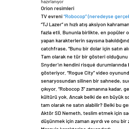
Orion resimleri
TV evreni
“Robocop” (neredeyse gerçek
“TJ Lazer” ın hızlı atış aksiyon kahram
fazla etli. Bununla birlikte, en popüler o
yapan karakterlerin sayısına bakıldığı
catchfrase, “Bunu bir dolar için satın al
Tam olarak ne tür bir gösteri olduğunu
Snyder’ın kendini risqué durumlarında 
gösteriyor. “Rogue City” video oyununda 
senaryosundan silinen bir sahnede, suç
çıkıyor. “Robocop 3” zamanına kadar, ge
kültürü yok. Ancak belki de en büyük so
tam olarak ne satın alabilir? Belki bu g
Aktör SD Nemeth, teslim etmek için sad
düşünmek için zaman ayırdı ve onu bir