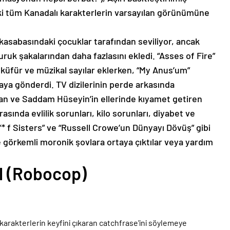
ki tüm Kanadalı karakterlerin varsayılan görünümüne
kasabasındaki çocuklar tarafından seviliyor, ancak
ruk şakalarından daha fazlasını ekledi. “Asses of Fire”
 küfür ve müzikal sayılar eklerken, “My Anus’um”
raya gönderdi. TV dizilerinin perde arkasında
tan ve Saddam Hüseyin’in ellerinde kıyamet getiren
sında evlilik sorunları, kilo sorunları, diyabet ve
*** f Sisters” ve “Russell Crowe’un Dünyayı Dövüş” gibi
görkemli moronik şovlara ortaya çıktılar veya yardım
l (Robocop)