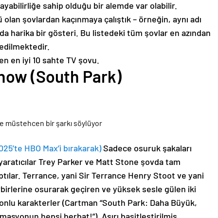
abilirliğe sahip olduğu bir alemde var olabilir.
olan şovlardan kaçınmaya çalıştık – örneğin, aynı adı
a harika bir gösteri. Bu listedeki tüm şovlar en azından
 edilmektedir.
en en iyi 10 sahte TV şovu.
Show (South Park)
025’te HBO Max’i bırakarak)
Sadece osuruk şakaları
yaratıcılar Trey Parker ve Matt Stone şovda tam
ptılar. Terrance, yani Sir Terrance Henry Stoot ve yani
irbirlerine osurarak geçiren ve yüksek sesle gülen iki
yonlu karakterler (Cartman “South Park: Daha Büyük,
masyonun hepsi berbat!”), Aşırı basitleştirilmiş