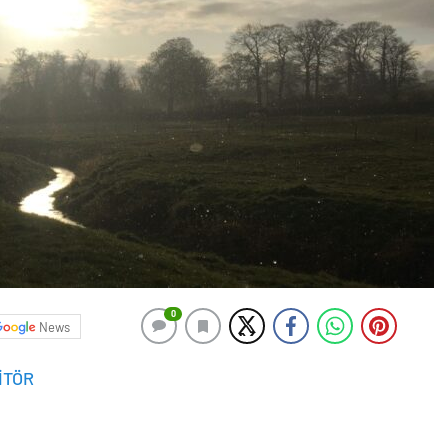
0
News
İTÖR