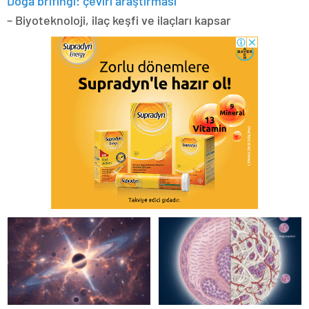
Doğa brifingi: çeviri araştırması
– Biyoteknoloji, ilaç keşfi ve ilaçları kapsar