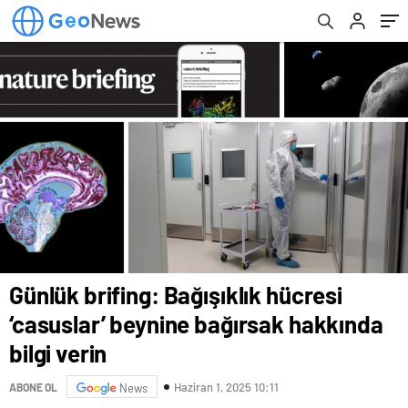
Günlük brifing: Bağışıklık hücresi
‘casuslar’ beynine bağırsak hakkında
bilgi verin
Haziran 1, 2025 10:11
ABONE OL
News