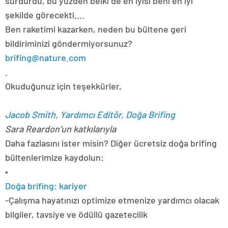
sürdürdü, bu yüzden belki de en iyisi beni en iyi
şekilde görecekti….
Ben raketimi kazarken, neden bu bültene geri
bildiriminizi göndermiyorsunuz?
brifing@nature.com
.
Okuduğunuz için teşekkürler,
Jacob Smith, Yardımcı Editör, Doğa Brifing
Sara Reardon’un katkılarıyla
Daha fazlasını ister misin? Diğer ücretsiz doğa brifing
bültenlerimize kaydolun:
•
Doğa brifing: kariyer
-Çalışma hayatınızı optimize etmenize yardımcı olacak
bilgiler, tavsiye ve ödüllü gazetecilik