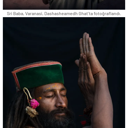
Sri Baba, Varanasi, Dashasheamedh Ghat’ta fotoğraflandı.