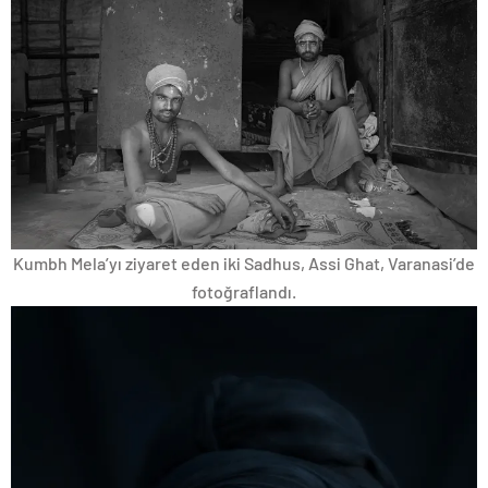
Kumbh Mela’yı ziyaret eden iki Sadhus, Assi Ghat, Varanasi’de
fotoğraflandı.