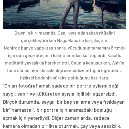
Dawn’ın kırılmasında, Ganj kıyısında sabah ritüelini
gerçekleştirirken Naga Baba ile karşılaştım.
Nehirde banyo yaptıktan sonra, vücudunun tamamını örtmek
için dün gece ateşinin kalıntılarından kül toplardı. Kasıtlı,
meditatif yavaşlıkla hareket etti. Onunla konuşurken, Ash’in
hem ölümü hem de aşkınlığı sembolize ettiğini öğrendim,
fiziksel bedenin süreksiz olduğunu hatırlattı.
“Onları fotoğraflamak sadece bir portre eylemi değil,
saygı, sabır ve kültürel anlayışla ilgili bir egzersizdi.
Birçok durumda, saygılı bir baş sallama veya fısıldayan
bir“ namaste ”, bir portre için aramızdaki boşluğu
açmak için yeterliydi. Diğer zamanlarda, sadece
kamera olmadan birlikte oturmak, çay veya sessizlik,