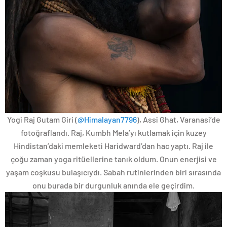
Yogi Raj Gutam Giri (
@Himalayan7796
), Assi Ghat, Varanasi’de
fotoğraflandı. Raj, Kumbh Mela’yı kutlamak için kuzey
Hindistan’daki memleketi Haridward’dan hac yaptı. Raj ile
çoğu zaman yoga ritüellerine tanık oldum. Onun enerjisi ve
yaşam coşkusu bulaşıcıydı. Sabah rutinlerinden biri sırasında
onu burada bir durgunluk anında ele geçirdim.