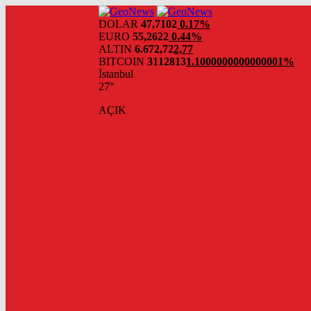
DOLAR
47,7102
0.17%
EURO
55,2622
0.44%
ALTIN
6.672,72
2,77
BITCOIN
3112813
1.1000000000000001%
İstanbul
27°
AÇIK