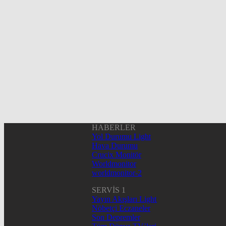
HABERLER
Yol Durumu Light
Hava Durumu
Crucix Monitör
Worldmonitor
worldmonitor-2
SERVİS 1
Yayın Akışları Light
Nöbetçi Eczaneler
Son Depremler