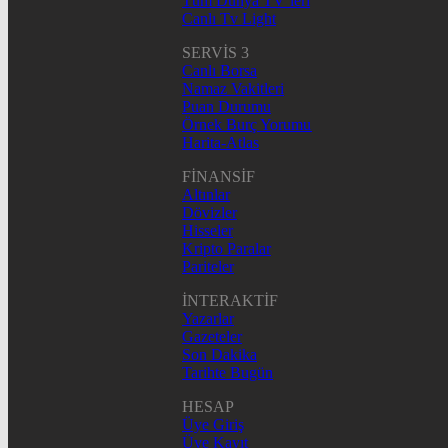
Tüm Dünya TV’leri
Canlı Tv Light
SERVİS 3
Canlı Borsa
Namaz Vakitleri
Puan Durumu
Örnek Burç Yorumu
Harita-Atlas
FİNANSİF
Altınlar
Dövizler
Hisseler
Kripto Paralar
Pariteler
İNTERAKTİF
Yazarlar
Gazeteler
Son Dakika
Tarihte Bugün
HESAP
Üye Giriş
Üye Kayıt