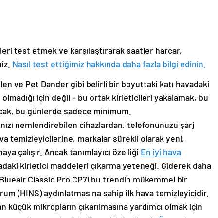
ri test etmek ve karşılaştırarak saatler harcar,
niz.
Nasıl test ettiğimiz hakkında daha fazla bilgi edinin.
en ve Pet Dander gibi belirli bir boyuttaki katı havadaki
 olmadığı için değil – bu ortak kirleticileri yakalamak, bu
ncak, bu günlerde sadece minimum.
ızı nemlendirebilen cihazlardan, telefonunuzu şarj
a temizleyicilerine, markalar sürekli olarak yeni,
aya çalışır. Ancak tanımlayıcı özelliği
En iyi hava
adaki kirletici maddeleri çıkarma yeteneği. Giderek daha
r. Blueair Classic Pro CP7i bu trendin mükemmel bir
um (HINS) aydınlatmasına sahip ilk hava temizleyicidir.
an küçük mikropların çıkarılmasına yardımcı olmak için