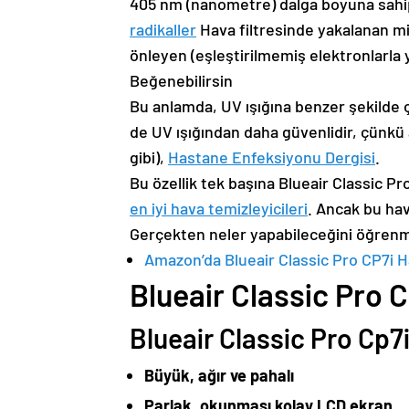
405 nm (nanometre) dalga boyuna sahip 
radikaller
Hava filtresinde yakalanan mik
önleyen (eşleştirilmemiş elektronlarla 
Beğenebilirsin
Bu anlamda, UV ışığına benzer şekilde ça
de UV ışığından daha güvenlidir, çünkü 
gibi),
Hastane Enfeksiyonu Dergisi
.
Bu özellik tek başına Blueair Classic Pr
en iyi hava temizleyicileri
. Ancak bu hav
Gerçekten neler yapabileceğini öğrenmek
Amazon’da Blueair Classic Pro CP7i Ha
Blueair Classic Pro 
Blueair Classic Pro Cp7
Büyük, ağır ve pahalı
Parlak, okunması kolay LCD ekran