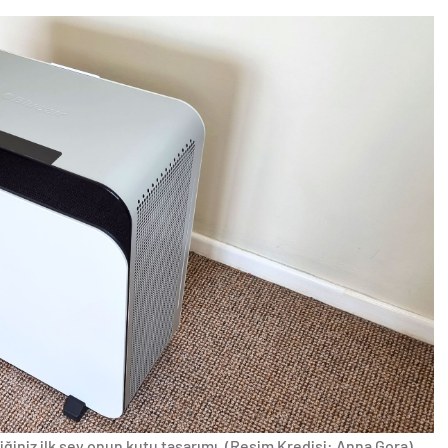
iğiniz ilk şey onun kutu tasarımı.
(Resim Kredisi: Anna Gora)