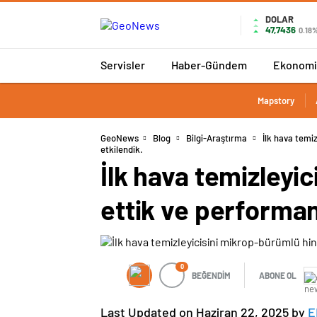
DOLAR
47,7436
0.18
Servisler
Haber-Gündem
Ekonomi
Mapstory
GeoNews
Blog
Bilgi-Araştırma
İlk hava temi
etkilendik.
İlk hava temizleyic
ettik ve performan
0
BEĞENDİM
ABONE OL
Last Updated on Haziran 22, 2025 by
E