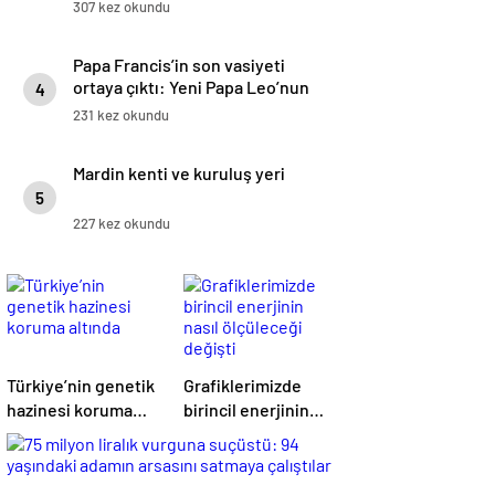
hikayesi
307 kez okundu
Papa Francis’in son vasiyeti
ortaya çıktı: Yeni Papa Leo’nun
4
ilk rotası Türkiye mi olacak?
231 kez okundu
Mardin kenti ve kuruluş yeri
5
227 kez okundu
Türkiye’nin genetik
Grafiklerimizde
hazinesi koruma
birincil enerjinin
altında
nasıl ölçüleceği
değişti