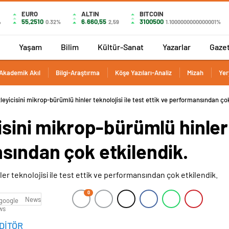
EURO
ALTIN
BITCOIN
55,2510
6.660,55
3100500
%
0.32%
2,59
1.1000000000000001%
Yaşam
Bilim
Kültür-Sanat
Yazarlar
Gaze
Akademik Akıl
Bilgi-Araştırma
Köşe Yazıları-Analiz
Mizah
Yer
zleyicisini mikrop-bürümlü hinler teknolojisi ile test ettik ve performansından ço
isini mikrop-bürümlü hinler 
sından çok etkilendik.
0
News
DİTÖR