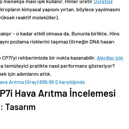
menekşe mavi ışık kullanır. Hinler üretir
Ücretsiz
ropların kimyasal yapısını yırtan, böylece yayılmasını
yüksek reaktif moleküller).
lışır – o kadar etkili olmasa da. Bununla birlikte, Hins
aynı pozlama risklerini taşımaz (örneğin DNA hasarı
o CP7i’yi rehberimizde bir nokta kazanabilir.
Alerjiler için
a temizleyici pratikte nasıl performans gösteriyor?
 için adımlarını attık.
va Arıtma (Gray) 699,99 $ karşılığında
CP7i Hava Arıtma İncelemesi
i: Tasarım