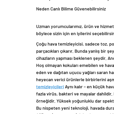
Neden Canlı Bilime Güvenebilirsiniz
Uzman yorumcularımız, ürün ve hizmetle
böylece sizin için en iyilerini seçebilirsi
Çoğu hava temizleyicisi, sadece toz, pol
parçacıkları çıkarır. Bunda yanlış bir şey
cihazların yapması beklenen şeydir. A
Hoş olmayan kokuları emebilen ve havan
eden ve dağıtan uçucu yağları saran hav
heyecan verici ürünlerle birbirlerini aşm
temizleyicileri
Aynı kalır – en küçük hav
fazla virüs, bakteri ve mayalar dahildi
örneğidir. Yüksek yoğunluklu dar spektr
Bu nispeten yeni teknoloji, havada dur