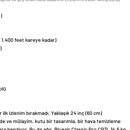
H)
 1.400 feet kareye kadar)
)
olü
ir ilk izlenim bırakmadı. Yaklaşık 24 inç (60 cm)
nde ve mülayim, kutu bir tasarımla, bir hava temizleme
a benziyor. Bu da ağır. Blueair Classic Pro CP7i, 14,5 kg