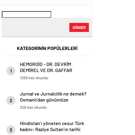
GÖNDER
KATEGORİNİN POPÜLERLERİ
HEMOROİD – DR. DEVRİM
DEMİREL VE DR. GAFFAR
1
KARADOĞAN
1259 kez okundu
Jurnal ve Jurnalcilik ne demek?
Osmanlı’dan günümüze
2
ihbarcılık
326 kez okundu
Hindistan’ı yöneten cesur Türk
kadını: Raziye Sultan’ın tarihi
3