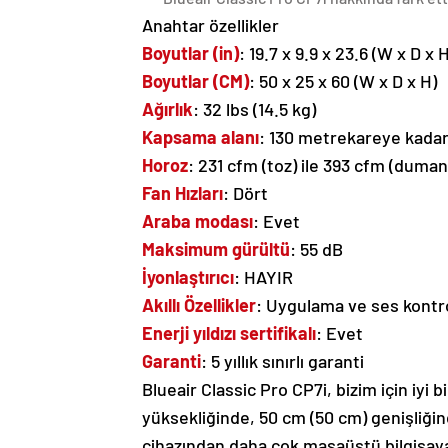
Anahtar özellikler
Boyutlar (in)
: 19.7 x 9.9 x 23.6 (W x D x 
Boyutlar (CM)
: 50 x 25 x 60 (W x D x H)
Ağırlık
: 32 lbs (14.5 kg)
Kapsama alanı
: 130 metrekareye kadar
Horoz
: 231 cfm (toz) ile 393 cfm (duman
Fan Hızları
: Dört
Araba modası
: Evet
Maksimum gürültü
: 55 dB
İyonlaştırıcı
: HAYIR
Akıllı Özellikler
: Uygulama ve ses kontr
Enerji yıldızı sertifikalı
: Evet
Garanti
: 5 yıllık sınırlı garanti
Blueair Classic Pro CP7i, bizim için iyi b
yüksekliğinde, 50 cm (50 cm) genişliği
cihazından daha çok masaüstü bilgisayar