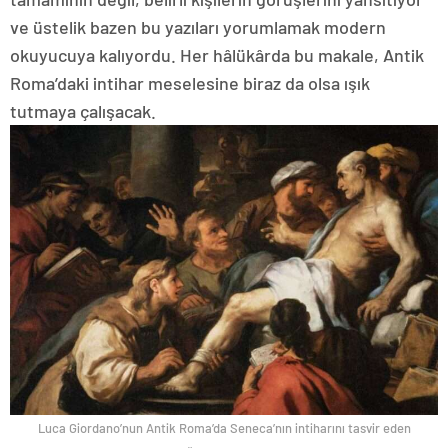
ve üstelik bazen bu yazıları yorumlamak modern
okuyucuya kalıyordu. Her hâlükârda bu makale, Antik
Roma’daki intihar meselesine biraz da olsa ışık
tutmaya çalışacak.
Luca Giordano’nun Antik Roma’da Seneca’nın intiharını tasvir eden