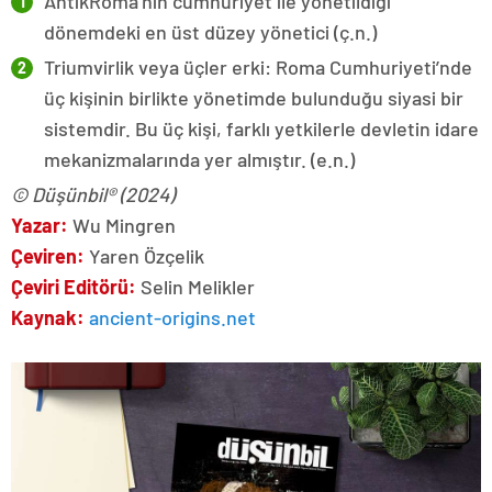
AntikRoma’nın cumhuriyet ile yönetildiği
dönemdeki en üst düzey yönetici (ç.n.)
Triumvirlik veya üçler erki: Roma Cumhuriyeti’nde
üç kişinin birlikte yönetimde bulunduğu siyasi bir
sistemdir. Bu üç kişi, farklı yetkilerle devletin idare
mekanizmalarında yer almıştır. (e.n.)
© Düşünbil® (2024)
Yazar:
Wu Mingren
Çeviren:
Yaren Özçelik
Çeviri Editörü:
Selin Melikler
Kaynak:
ancient-origins.net