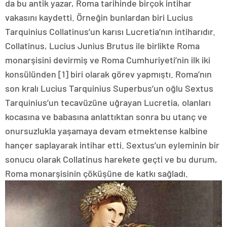
da bu antik yazar, Roma tarihinde birçok intihar
vakasını kaydetti. Örneğin bunlardan biri Lucius
Tarquinius Collatinus’un karısı Lucretia’nın intiharıdır.
Collatinus, Lucius Junius Brutus ile birlikte Roma
monarşisini devirmiş ve Roma Cumhuriyeti’nin ilk iki
konsülünden [1] biri olarak görev yapmıştı. Roma’nın
son kralı Lucius Tarquinius Superbus’un oğlu Sextus
Tarquinius’un tecavüzüne uğrayan Lucretia, olanları
kocasına ve babasına anlattıktan sonra bu utanç ve
onursuzlukla yaşamaya devam etmektense kalbine
hançer saplayarak intihar etti. Sextus’un eyleminin bir
sonucu olarak Collatinus harekete geçti ve bu durum,
Roma monarşisinin çöküşüne de katkı sağladı.