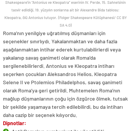
Shakespeare’in “Antonius ve Kleopatra” eserinin IV. Perde, 15. Sahne’sinin
tasvir edildiği, 19. yüzyılın sonlarına ait bir Alexandre Bida tablosu:
Kleopatra, ölü Antonius tutuyor. (Folger Shakespeare Kütüphanesi/ CC BY
SA 4.0)
Roma’nın yenilgiye uğratılmış düşmanları için
seçenekler sınırlıydı. Yakalanmaktan ve daha fazla
aşağılanmaktan intihar ederek kurtulabilirlerdi veya
yakalanıp savaş ganimeti olarak Roma’da
sergilenebilirlerdi. Antonius ve Kleopatra intiharı
seçerken çocukları Aleksandros Helios, Kleopatra
Selene II ve Ptolemios Philadelphos, savaş ganimeti
olarak Roma’ya geri getirildi. Muhtemelen Roma’nın
mağlup düşmanlarının çoğu için özgürce ölmek, tutsak
bir şekilde yaşamaya tercih edilebilirdi, bu da intiharı
daha cazip bir seçenek kılıyordu.
Dipnotlar: