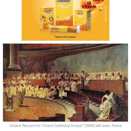
Cesare Maccari’nin “Cicero Catilina’yı Kınıyor” (1889) adlı eseri, Roma