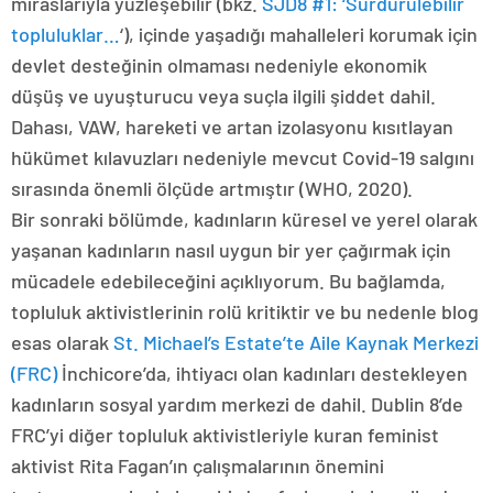
miraslarıyla yüzleşebilir (bkz.
SJD8 #1: ‘Sürdürülebilir
topluluklar…
‘), içinde yaşadığı mahalleleri korumak için
devlet desteğinin olmaması nedeniyle ekonomik
düşüş ve uyuşturucu veya suçla ilgili şiddet dahil.
Dahası, VAW, hareketi ve artan izolasyonu kısıtlayan
hükümet kılavuzları nedeniyle mevcut Covid-19 salgını
sırasında önemli ölçüde artmıştır (WHO, 2020).
Bir sonraki bölümde, kadınların küresel ve yerel olarak
yaşanan kadınların nasıl uygun bir yer çağırmak için
mücadele edebileceğini açıklıyorum. Bu bağlamda,
topluluk aktivistlerinin rolü kritiktir ve bu nedenle blog
esas olarak
St. Michael’s Estate’te Aile Kaynak Merkezi
(FRC)
İnchicore’da, ihtiyacı olan kadınları destekleyen
kadınların sosyal yardım merkezi de dahil. Dublin 8’de
FRC’yi diğer topluluk aktivistleriyle kuran feminist
aktivist Rita Fagan’ın çalışmalarının önemini