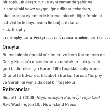
Gerry Kearns’a düzenleme ve destekleri için yararlı
geri bildirimleri için Karen Till’e teşekkür ediyorum.
Charlotte Edwards, Elizabeth Burke, Teresa Murphy
ve Sarah Kirwan’a da özel bir teşekkür.
Referanslar
Bissett, J. (2008)
Rejenerasyon Kamu İyi veya Özel
Kâr.
Washington DC: New Island Press.
Blunt, A. ve Dowling, R. (2019)
Ev.
Londra: Taylor &
Francis.
Bucholz, K. (2020) Uzun süreli kilitlemelerde beklenen
cinsiyete dayalı şiddette büyük artış.
Devlet adamı
[online] 30 Nisan. Şu adresten ulaşılabilir:
https://www.statista.com/chart/21566/global-in-in-
ingred-symats-iolence-covid-19/
(Erişim tarihi: 18
Ocak 2022).