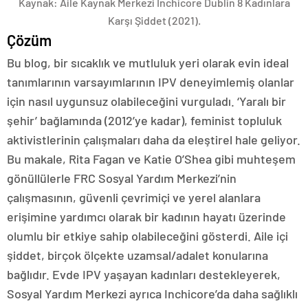
Bu makale, Rita Fagan ve Katie O’Shea gibi muhteşem
gönüllülerle FRC Sosyal Yardım Merkezi’nin
çalışmasının, güvenli çevrimiçi ve yerel alanlara
erişimine yardımcı olarak bir kadının hayatı üzerinde
olumlu bir etkiye sahip olabileceğini gösterdi. Aile içi
şiddet, birçok ölçekte uzamsal/adalet konularına
bağlıdır. Evde IPV yaşayan kadınları destekleyerek,
Sosyal Yardım Merkezi ayrıca Inchicore’da daha sağlıklı
bir topluluk oluşturur ve aynı zamanda şehir ve
İrlanda’daki vawe yaygınlığına dikkat çekerken,
uluslararası eylemlerle küresel olarak diğer feminist
aktivistlerle dayanışma ile bağlantı kurar.
– Liz Brophy
Liz Brophy is a Postgraduate Diploma student in the De
Onaylar
Bu makalenin önceki sürümleri ve hem Karen hem de