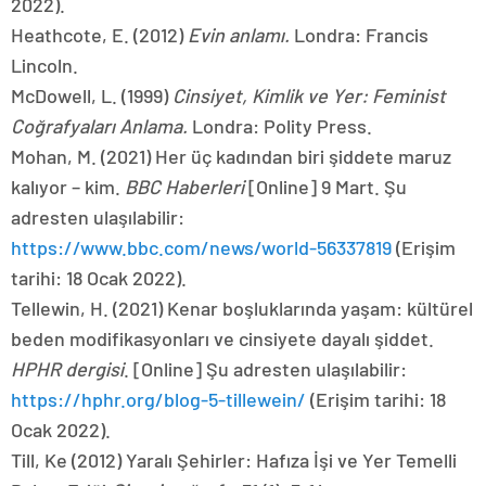
https://www.bbc.com/news/world-56337819
(Erişim
tarihi: 18 Ocak 2022).
Tellewin, H. (2021) Kenar boşluklarında yaşam: kültürel
beden modifikasyonları ve cinsiyete dayalı şiddet.
HPHR dergisi
. [Online] Şu adresten ulaşılabilir:
https://hphr.org/blog-5-tillewein/
(Erişim tarihi: 18
Ocak 2022).
Till, Ke (2012) Yaralı Şehirler: Hafıza İşi ve Yer Temelli
Bakım Etiği.
Siyasi coğrafya
31 (1): 3-14.
Woodhall, J., Wright, S., Daoud, N., Matheson, F.,
Dunn, J ve Campo, P. (2014) İstikrarın oluşturulması:
Samimi partner şiddeti yaşayan kadınlar için evin
anlamını keşfetmek.
Yonga
32: 253-268. Doi
10.1007/s10901-016-9511-8 (erişim 18 Ocak 2022).
Dünya Sağlık Örgütü (2020)
Covid-19 ve Kadınlara Karşı
Şiddet: Sağlık Sektörü/Sistem Ne Yapabilir
.[Online