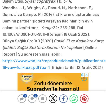
Report] Şu adresten ulaşılabilir:
https://www.who.int/reproductichealth/publications/
19-vaw-full-text.pdf?ua=1
(Erişim tarihi: 12 Aralık 2021).
0
0
0
0