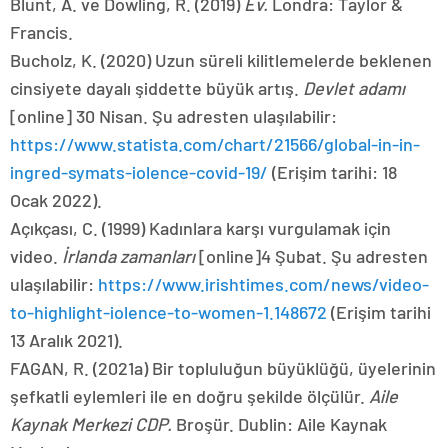
Açıkçası, C. (1999) Kadınlara karşı vurgulamak için
video.
İrlanda zamanları
[online]4 Şubat. Şu adresten
ulaşılabilir:
https://www.irishtimes.com/news/video-
to-highlight-iolence-to-women-1.148672
(Erişim tarihi
13 Aralık 2021).
FAGAN, R. (2021a) Bir topluluğun büyüklüğü, üyelerinin
şefkatli eylemleri ile en doğru şekilde ölçülür.
Aile
Kaynak Merkezi CDP.
Broşür. Dublin: Aile Kaynak
Merkezi.
FAGAN, R. (2021B) Konuk Konferansı ve Sınıf
Konuşması. İçin:
GY607: Saha Okulu
(Profesörler Karen
Till ve Gerry Kearns tarafından öğretilen Maynooth
Coğrafya Lisansüstü Modülü, 1 1, 2021), 12 Kasım.
Dublin: St Michael’ın mülkü.
Aile Kaynak Merkezi St Michael’ın mülkiyeti. [Online
Facebook Page] Şu adresten ulaşılabilir: