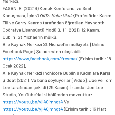
https://www.facebook.com/frcsme/
(Erişim tarihi: 18
Ocak 2022).
Aile Kaynak Merkezi Inchicore Dublin 8 Kadınlara Karşı
Şiddet (2021). Ve bana söylüyorlar [Video]. Joe ve Tom
Lee tarafından çekildi (25 Kasım). İrlanda: Joe Lee
Studio. YouTube’da iki bölümden mevcuttur:
https://youtu.be/yjl40jmhgt4
Ve
https://youtu.be/yjl40jmhgt4
(Erişim tarihi: 16 Mart
2022).
Heathcote, E. (2012)
Evin anlamı.
Londra: Francis
Lincoln.
McDowell, L. (1999)
Cinsiyet, Kimlik ve Yer: Feminist
Coğrafyaları Anlama.
Londra: Polity Press.
Mohan, M. (2021) Her üç kadından biri şiddete maruz
kalıyor – kim.
BBC Haberleri
[Online] 9 Mart. Şu
adresten ulaşılabilir: