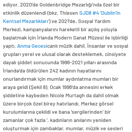
ediyor. 2020’de Goldenbridge Mezarlığı’nda özel bir
etkinlik düzenlendi (bkz. Thiesen
SJD8 #4 ‘Dublin’in
Kentsel Mezarlıkları’
) ve 2021’de, Sosyal Yardım
Merkezi, kampanyalarını hareketli bir açılış yoluyla
başlatmak için İrlanda Modern Sanat Müzesi ile işbirliği
yaptı.
Anma Gecesi
canlı müzik dahil. İnsanlar ve sosyal
grupları yerel ve ulusal olarak desteklemek, cinsiyete
dayalı şiddet sonucunda 1996-2021 yılları arasında
İrlanda’da öldürülen 242 kadının hayatlarını
onurlandırmak için mumlar aydınlatma mumları bir
araya geldi (Şekil 8). Ocak 1996’da annesini erkek
şiddetine kaybeden Nicole Murtagh da dahil olmak
üzere birçok özel birey hatırlandı. Merkez görsel
kurulumlarına çekildi ve bana ‘sergilerinden’ bir
zamanlar çok fazla ‘, kadınların anılarını yeniden
oluşturmak için zambaklar, mumlar, müzik ve sesleri