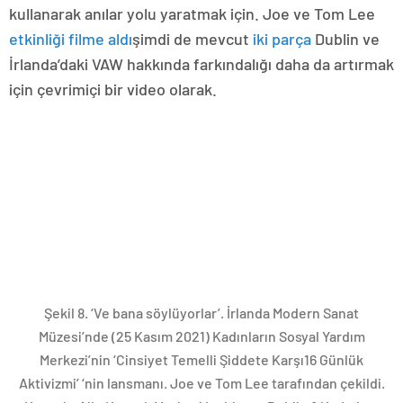
kullanarak anılar yolu yaratmak için. Joe ve Tom Lee
etkinliği filme aldı
şimdi de mevcut
iki parça
Dublin ve
İrlanda’daki VAW hakkında farkındalığı daha da artırmak
için çevrimiçi bir video olarak.
Şekil 8. ‘Ve bana söylüyorlar’. İrlanda Modern Sanat
Müzesi’nde (25 Kasım 2021) Kadınların Sosyal Yardım
Merkezi’nin ‘Cinsiyet Temelli Şiddete Karşı16 Günlük
Aktivizmi’ ‘nin lansmanı. Joe ve Tom Lee tarafından çekildi.
Kaynak: Aile Kaynak Merkezi Inchicore Dublin 8 Kadınlara
Karşı Şiddet (2021).
Çözüm
Bu blog, bir sıcaklık ve mutluluk yeri olarak evin ideal
tanımlarının varsayımlarının IPV deneyimlemiş olanlar
için nasıl uygunsuz olabileceğini vurguladı. ‘Yaralı bir
şehir’ bağlamında (2012’ye kadar), feminist topluluk
aktivistlerinin çalışmaları daha da eleştirel hale geliyor.