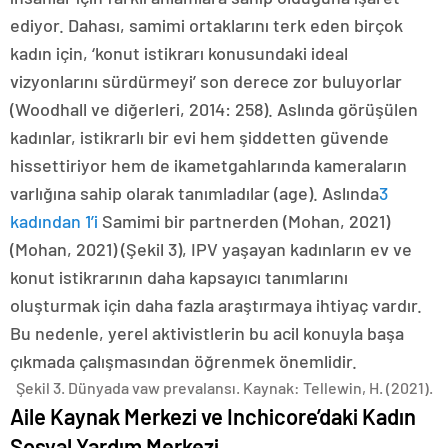
ediyor. Dahası, samimi ortaklarını terk eden birçok
kadın için, ‘konut istikrarı konusundaki ideal
vizyonlarını sürdürmeyi’ son derece zor buluyorlar
(Woodhall ve diğerleri, 2014: 258). Aslında görüşülen
kadınlar, istikrarlı bir evi hem şiddetten güvende
hissettiriyor hem de ikametgahlarında kameraların
varlığına sahip olarak tanımladılar (age). Aslında
3
kadından 1’i
Samimi bir partnerden (Mohan, 2021)
(Mohan, 2021) (Şekil 3), IPV yaşayan kadınların ev ve
konut istikrarının daha kapsayıcı tanımlarını
oluşturmak için daha fazla araştırmaya ihtiyaç vardır.
Bu nedenle, yerel aktivistlerin bu acil konuyla başa
çıkmada çalışmasından öğrenmek önemlidir.
Şekil 3. Dünyada vaw prevalansı. Kaynak: Tellewin, H. (2021).
Aile Kaynak Merkezi ve Inchicore’daki Kadın
Sosyal Yardım Merkezi