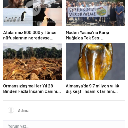
Atalarımız 900.000 yıl önce
Maden Yasası’na Karşı
nüfuslarının neredeyse
Muğla’da Tek Ses:
%99’unu kaybetti
“Toprağımızı Vermiyoruz!” –
İklim Haber
Ormansızlaşma Her Yıl 28
Almanya’da 9.7 milyon yıllık
Binden Fazla İnsanın Canını
diş keşfi insanlık tarihini
Alıyor – İklim Haber
yeniden yazabilir