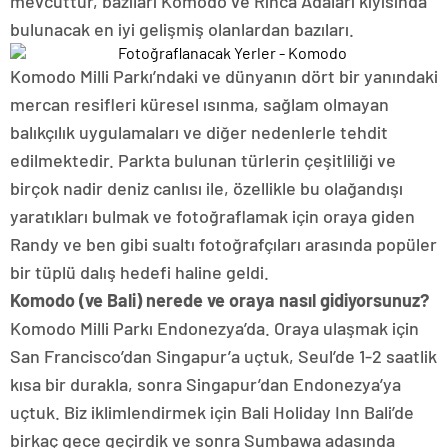
mevcuttur, bazıları Komodo ve Rinca Adaları kıyısında
bulunacak en iyi gelişmiş olanlardan bazıları.
Komodo Milli Parkı’ndaki ve dünyanın dört bir yanındaki
mercan resifleri küresel ısınma, sağlam olmayan
balıkçılık uygulamaları ve diğer nedenlerle tehdit
edilmektedir. Parkta bulunan türlerin çeşitliliği ve
birçok nadir deniz canlısı ile, özellikle bu olağandışı
yaratıkları bulmak ve fotoğraflamak için oraya giden
Randy ve ben gibi sualtı fotoğrafçıları arasında popüler
bir tüplü dalış hedefi haline geldi.
Komodo (ve Bali) nerede ve oraya nasıl gidiyorsunuz?
Komodo Milli Parkı Endonezya’da. Oraya ulaşmak için
San Francisco’dan Singapur’a uçtuk, Seul’de 1-2 saatlik
kısa bir durakla, sonra Singapur’dan Endonezya’ya
uçtuk. Biz iklimlendirmek için Bali Holiday Inn Bali’de
birkaç gece geçirdik ve sonra Sumbawa adasında