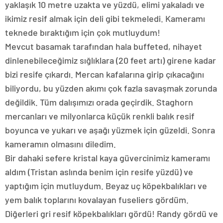
yaklaşık 10 metre uzakta ve yüzdü, elimi yakaladı ve
ikimiz resif almak için deli gibi tekmeledi. Kameramı
teknede bıraktığım için çok mutluydum!
Mevcut basamak tarafından hala buffeted, nihayet
dinlenebileceğimiz sığlıklara (20 feet artı) girene kadar
bizi resife çıkardı. Mercan kafalarına girip çıkacağını
biliyordu, bu yüzden akımı çok fazla savaşmak zorunda
değildik. Tüm dalışımızı orada geçirdik. Staghorn
mercanları ve milyonlarca küçük renkli balık resif
boyunca ve yukarı ve aşağı yüzmek için güzeldi. Sonra
kameramın olmasını diledim.
Bir dahaki sefere kristal kaya güvercinimiz kameramı
aldım (Tristan aslında benim için resife yüzdü) ve
yaptığım için mutluydum. Beyaz uç köpekbalıkları ve
yem balık toplarını kovalayan fuseliers gördüm.
Diğerleri gri resif köpekbalıkları gördü! Randy gördü ve