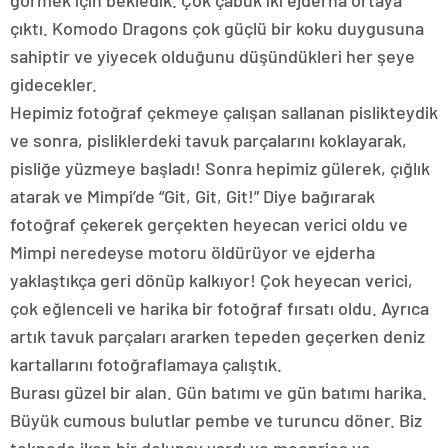
görmek için bekledik. Çok çabuk iki ejderha ortaya
çıktı. Komodo Dragons çok güçlü bir koku duygusuna
sahiptir ve yiyecek olduğunu düşündükleri her şeye
gidecekler.
Hepimiz fotoğraf çekmeye çalışan sallanan pislikteydik
ve sonra, pisliklerdeki tavuk parçalarını koklayarak,
pisliğe yüzmeye başladı! Sonra hepimiz gülerek, çığlık
atarak ve Mimpi’de “Git, Git, Git!” Diye bağırarak
fotoğraf çekerek gerçekten heyecan verici oldu ve
Mimpi neredeyse motoru öldürüyor ve ejderha
yaklaştıkça geri dönüp kalkıyor! Çok heyecan verici,
çok eğlenceli ve harika bir fotoğraf fırsatı oldu. Ayrıca
artık tavuk parçaları ararken tepeden geçerken deniz
kartallarını fotoğraflamaya çalıştık.
Burası güzel bir alan. Gün batımı ve gün batımı harika.
Büyük cumous bulutlar pembe ve turuncu döner. Biz