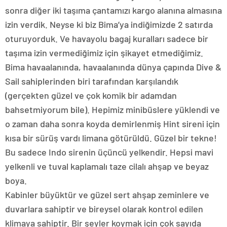
sonra diğer iki taşıma çantamızı kargo alanına almasına
izin verdik. Neyse ki biz Bima’ya indiğimizde 2 satırda
oturuyorduk. Ve havayolu bagaj kuralları sadece bir
taşıma izin vermediğimiz için şikayet etmediğimiz.
Bima havaalanında, havaalanında dünya çapında Dive &
Sail sahiplerinden biri tarafından karşılandık
(gerçekten güzel ve çok komik bir adamdan
bahsetmiyorum bile). Hepimiz minibüslere yüklendi ve
o zaman daha sonra koyda demirlenmiş Hint sireni için
kısa bir sürüş vardı limana götürüldü. Güzel bir tekne!
Bu sadece Indo sirenin üçüncü yelkendir. Hepsi mavi
yelkenli ve tuval kaplamalı taze cilalı ahşap ve beyaz
boya.
Kabinler büyüktür ve güzel sert ahşap zeminlere ve
duvarlara sahiptir ve bireysel olarak kontrol edilen
klimaya sahiptir. Bir şeyler koymak için çok sayıda