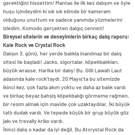
gerektiğini hissettim! Mantas ile ilk kez dalışım ve öyle
huşu içindeydim ki sık sık elimde bir kameram
olduğunu unuttum ve sadece yanımda yüzmelerini
izledim. Komodo gerçekten dalgıç cenneti!
Bireysel sitelerin ve deneyimlerin birkaç dalış raporu:
Kale Rock ve Crystal Rock
Dalışın 3. günü, her yerde balıkla inanılmaz bir dalış
sitesi ile başladı! Jacks, sigortalar, köpekbalıkları,
büyük wrasse. Harika bir dalış! Bu, Gilli Lawah Laut
adasında kale rock’taydı. 20 Mayıs’ta bu sitemizde
ikinci kez, çok fazla akım yoktu ve daha az balık vardı
ve birkaç beyaz bahşiş köpekbalığı görmeme rağmen,
bir resim almak için mavide çok uzaktaydılar. İki büyük
tatlı dudak vardı. Ve tepede küçük bir grup büyük göz
jakı ve trevally kriko vardı.
İkinci dalış o kadar da iyi değil. Bu Atcrystal Rock da