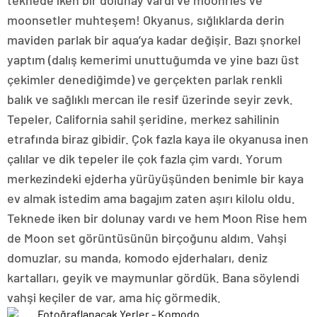
teknede iken bir dolunay vardı ve moonries ve
moonsetler muhteşem! Okyanus, sığlıklarda derin
maviden parlak bir aqua’ya kadar değişir. Bazı şnorkel
yaptım (dalış kemerimi unuttuğumda ve yine bazı üst
çekimler denediğimde) ve gerçekten parlak renkli
balık ve sağlıklı mercan ile resif üzerinde seyir zevk.
Tepeler, California sahil şeridine, merkez sahilinin
etrafında biraz gibidir. Çok fazla kaya ile okyanusa inen
çalılar ve dik tepeler ile çok fazla çim vardı. Yorum
merkezindeki ejderha yürüyüşünden benimle bir kaya
ev almak istedim ama bagajım zaten aşırı kilolu oldu.
Teknede iken bir dolunay vardı ve hem Moon Rise hem
de Moon set görüntüsünün birçoğunu aldım. Vahşi
domuzlar, su manda, komodo ejderhaları, deniz
kartalları, geyik ve maymunlar gördük. Bana söylendi
vahşi keçiler de var, ama hiç görmedik.