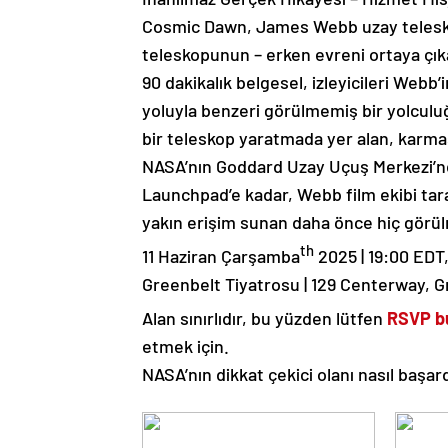
Cosmic Dawn, James Webb uzay telesko
teleskopunun – erken evreni ortaya çık
90 dakikalık belgesel, izleyicileri Webb’
yoluyla benzeri görülmemiş bir yolculuğ
bir teleskop yaratmada yer alan, karmaşı
NASA’nın Goddard Uzay Uçuş Merkezi’nde 
Launchpad’e kadar, Webb film ekibi tara
yakın erişim sunan daha önce hiç görül
th
11 Haziran Çarşamba
2025 | 19:00 EDT
Greenbelt Tiyatrosu | 129 Centerway, 
Alan sınırlıdır, bu yüzden lütfen
RSVP b
etmek için.
NASA’nın dikkat çekici olanı nasıl başar