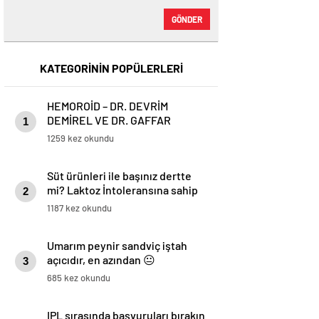
GÖNDER
KATEGORİNİN POPÜLERLERİ
HEMOROİD – DR. DEVRİM
DEMİREL VE DR. GAFFAR
1
KARADOĞAN
1259 kez okundu
Süt ürünleri ile başınız dertte
mi? Laktoz İntoleransına sahip
2
olabilirsiniz!
1187 kez okundu
Umarım peynir sandviç iştah
açıcıdır, en azından 😐
3
685 kez okundu
IPL sırasında başvuruları bırakın