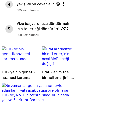
yakışıklı bir cevap alın 😂 🏏
4
665 kez okundu
Vize başvurunuzu döndürmek
için tekerleği döndürün! 🎡🤣
5
659 kez okundu
Türkiye’nin genetik
Grafiklerimizde
hazinesi koruma
birincil enerjinin
altında
nasıl ölçüleceği
değişti