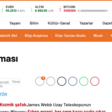
EURO
ALTIN
BITCOIN
55,2510
6.660,55
3099068
0.32%
2,59
-0.29999999999999999%
Yaşam
Bilim
Kültür-Sanat
Yazarlar
Gaze
ademik Akıl
Bilgi-Araştırma
Köşe Yazıları-Analiz
Mizah
Y
ması
0
News
TÖR
Kozmik şafak
James Webb Uzay Teleskopunun
isyonu Misyonu
Erken evreni, her şeye karşı açığa çıkar.