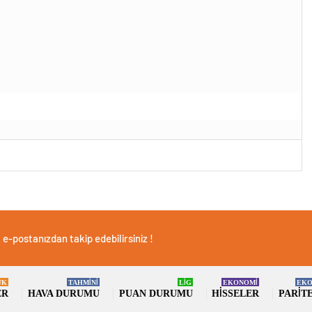
e-postanızdan takip edebilirsiniz !
ÜK
TAHMİNİ
LİG
EKONOMİ
EKO
ER
HAVA DURUMU
PUAN DURUMU
HISSELER
PARIT