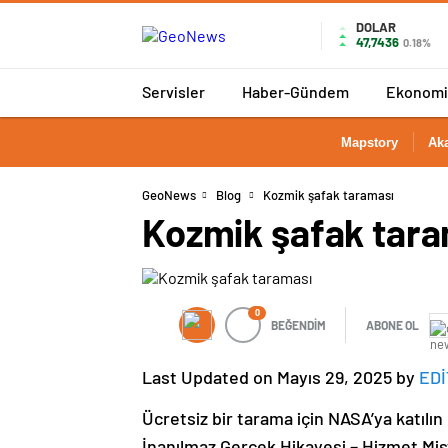
DOLAR
47,7436
0.18%
Servisler
Haber-Gündem
Ekonomi
Mapstory
Ak
GeoNews
Blog
Kozmik şafak taraması
Kozmik şafak tara
0
BEĞENDİM
ABONE OL
Last Updated on Mayıs 29, 2025 by
EDİ
Ücretsiz bir tarama için NASA’ya katılın
İnanılmaz Gerçek Hikayesi – Hizmet M