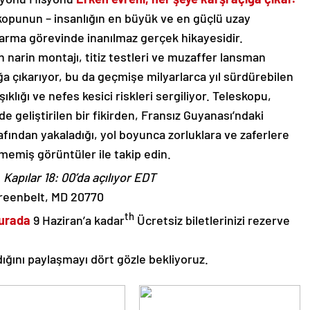
punun – insanlığın en büyük ve en güçlü uzay
arma görevinde inanılmaz gerçek hikayesidir.
in narin montajı, titiz testleri ve muzaffer lansman
a çıkarıyor, bu da geçmişe milyarlarca yıl sürdürebilen
klığı ve nefes kesici riskleri sergiliyor. Teleskopu,
geliştirilen bir fikirden, Fransız Guyanası’ndaki
fından yakaladığı, yol boyunca zorluklara ve zaferlere
memiş görüntüler ile takip edin.
,
Kapılar 18: 00’da açılıyor EDT
Greenbelt, MD 20770
th
urada
9 Haziran’a kadar
Ücretsiz biletlerinizi rezerve
dığını paylaşmayı dört gözle bekliyoruz.