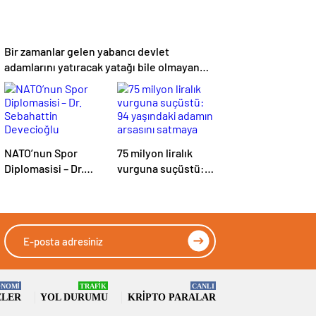
Bir zamanlar gelen yabancı devlet
adamlarını yatıracak yatağı bile olmayan
Türkiye, NATO Zirvesi’ni şimdi bu binada
yapıyor! – Murat Bardakçı
NATO’nun Spor
75 milyon liralık
Diplomasisi – Dr.
vurguna suçüstü:
Sebahattin
94 yaşındaki adamın
Devecioğlu
arsasını satmaya
çalıştılar
NOMİ
TRAFİK
CANLI
ELER
YOL DURUMU
KRIPTO PARALAR