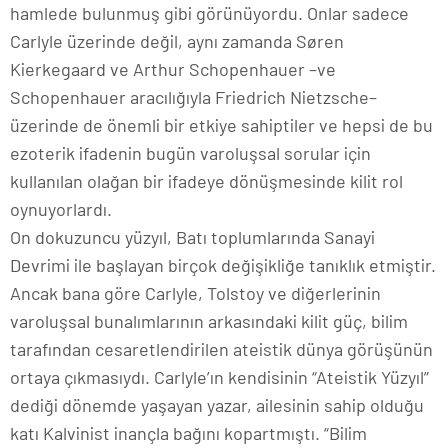
hamlede bulunmuş gibi görünüyordu. Onlar sadece
Carlyle üzerinde değil, aynı zamanda S
ø
ren
Kierkegaard ve Arthur Schopenhauer –ve
Schopenhauer aracılığıyla Friedrich Nietzsche–
üzerinde de önemli bir etkiye sahiptiler ve hepsi de bu
ezoterik ifadenin bugün varoluşsal sorular için
kullanılan olağan bir ifadeye dönüşmesinde kilit rol
oynuyorlardı.
On dokuzuncu yüzyıl, Batı toplumlarında Sanayi
Devrimi ile başlayan birçok değişikliğe tanıklık etmiştir.
Ancak bana göre Carlyle, Tolstoy ve diğerlerinin
varoluşsal bunalımlarının arkasındaki kilit güç, bilim
tarafından cesaretlendirilen ateistik dünya görüşünün
ortaya çıkmasıydı. Carlyle’ın kendisinin “Ateistik Yüzyıl”
dediği dönemde yaşayan yazar, ailesinin sahip olduğu
katı Kalvinist inançla bağını kopartmıştı. “Bilim