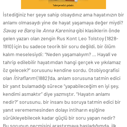
İstediğiniz her şeye sahip olsaydınız ama hayatınızın bir
anlamı olmasaydı yine de hayat yaşamaya değer miydi?
Savaş ve Barış
ile
Anna Karenina
gibi klasiklerin önde
gelen yazarı olan zengin Rus Kont Leo Tolstoy (1828-
1910) için bu sadece teorik bir soru değildi, bir ölüm
kalım meselesiydi: “Neden yaşamalıyım? … Hayalî ve
tahrip edilebilir hayatımdan hangi gerçek ve yıkılamaz
öz gelecek?” sorusunu kendine sordu. Otobiyografisi
olan
İtiraflarım
(1882)’da, anlam sorusuna tatmin edici
bir yanıt bulamadığı sürece “yapabileceğim en iyi şey,
kendimi asmaktır” diye yazmıştır. “Hayatın anlamı
nedir?” sorusunu, bir insanı bu soruya tatmin edici bir
yanıt verememesinden dolayı intiharın eşiğine
sürükleyebilecek kadar güçlü bir soru yapan nedir?
Bu sorunun geçmişini araştırmaya başladığımda, ilk