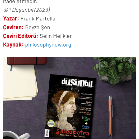
ifade etmedir.
©® Düşünbil (2023)
Yazar:
Frank Martella
Çeviren:
Beyza Şen
Çeviri Editörü:
Selin Melikler
Kaynak:
philosophynow.org