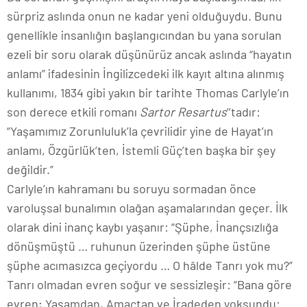
sürpriz aslında onun ne kadar yeni olduğuydu. Bunu
genellikle insanlığın başlangıcından bu yana sorulan
ezeli bir soru olarak düşünürüz ancak aslında “hayatın
anlamı” ifadesinin İngilizcedeki ilk kayıt altına alınmış
kullanımı, 1834 gibi yakın bir tarihte Thomas Carlyle’ın
son derece etkili romanı
Sartor Resartus
’’tadır:
“Yaşamımız Zorunluluk’la çevrilidir yine de Hayat’ın
anlamı, Özgürlük’ten, İstemli Güç’ten başka bir şey
değildir.”
Carlyle’ın kahramanı bu soruyu sormadan önce
varoluşsal bunalımın olağan aşamalarından geçer. İlk
olarak dini inanç kaybı yaşanır: “Şüphe, İnançsızlığa
dönüşmüştü … ruhunun üzerinden şüphe üstüne
şüphe acımasızca geçiyordu … O hâlde Tanrı yok mu?”
Tanrı olmadan evren soğur ve sessizleşir: “Bana göre
evren; Yaşamdan, Amaçtan ve İradeden yoksundu: