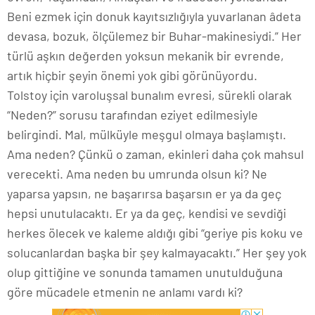
Beni ezmek için donuk kayıtsızlığıyla yuvarlanan âdeta
devasa, bozuk, ölçülemez bir Buhar-makinesiydi.” Her
türlü aşkın değerden yoksun mekanik bir evrende,
artık hiçbir şeyin önemi yok gibi görünüyordu.
Tolstoy için varoluşsal bunalım evresi, sürekli olarak
“Neden?” sorusu tarafından eziyet edilmesiyle
belirgindi. Mal, mülküyle meşgul olmaya başlamıştı.
Ama neden? Çünkü o zaman, ekinleri daha çok mahsul
verecekti. Ama neden bu umrunda olsun ki? Ne
yaparsa yapsın, ne başarırsa başarsın er ya da geç
hepsi unutulacaktı. Er ya da geç, kendisi ve sevdiği
herkes ölecek ve kaleme aldığı gibi “geriye pis koku ve
solucanlardan başka bir şey kalmayacaktı.” Her şey yok
olup gittiğine ve sonunda tamamen unutulduğuna
göre mücadele etmenin ne anlamı vardı ki?