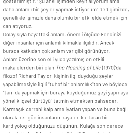
gösterilmiştir. “Şu anki işimden keyif alıyorum ama
daha anlamlı bir şeyler yapmak istiyorum” dediğimizde,
genellikle işimizle daha olumlu bir etki elde etmek için
can atıyoruz.
Dolayısıyla hayattaki anlam, önemli ölçüde kendinizi
diğer insanlar için anlamlı kılmakla ilgilidir. Ancak
burada katkıdan çok anlam var gibi görünüyor.
Anlam üzerine son elli yılda yazılmış en etkili
makalelerden biri olan
The Meaning of Life
(1970)’da
filozof Richard Taylor, kişinin ilgi duyduğu şeyleri
yapabilmesiyle ilgili “tuhaf bir anlamlılık”tan ve böylece
“tam da yapmak için buraya koyduğumuz şeyi yapmaya
yönelik içsel dürtüyü” tatmin etmekten bahseder.
Karmaşık cerrahi kalp ameliyatları yapan ve buna bağlı
olarak her gün insanların hayatını kurtaran bir
kardiyolog olduğunuzu düşünün. Kulağa son derece