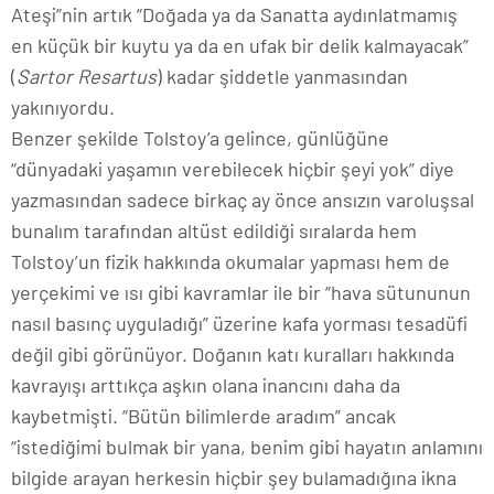
Ateşi”nin artık “Doğada ya da Sanatta aydınlatmamış
en küçük bir kuytu ya da en ufak bir delik kalmayacak”
(
Sartor Resartus
) kadar şiddetle yanmasından
yakınıyordu.
Benzer şekilde Tolstoy’a gelince, günlüğüne
“dünyadaki yaşamın verebilecek hiçbir şeyi yok” diye
yazmasından sadece birkaç ay önce ansızın varoluşsal
bunalım tarafından altüst edildiği sıralarda hem
Tolstoy’un fizik hakkında okumalar yapması hem de
yerçekimi ve ısı gibi kavramlar ile bir “hava sütununun
nasıl basınç uyguladığı” üzerine kafa yorması tesadüfi
değil gibi görünüyor. Doğanın katı kuralları hakkında
kavrayışı arttıkça aşkın olana inancını daha da
kaybetmişti. “Bütün bilimlerde aradım” ancak
“istediğimi bulmak bir yana, benim gibi hayatın anlamını
bilgide arayan herkesin hiçbir şey bulamadığına ikna