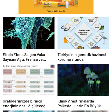
Ebola Ebola Salgını Vaka
Türkiye’nin genetik hazinesi
Sayısını Aştı, Fransa ve
koruma altında
Uganda’da Tespit Edildi
Grafiklerimizde birincil
Klinik Araştırmalarda
enerjinin nasıl ölçüleceği
Psikedeliklerin En Büyük
değişti
Etkisi Gözden Kaçıyor