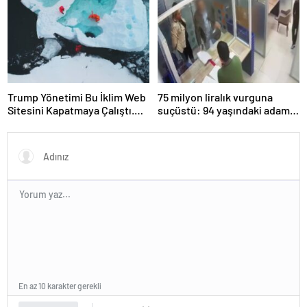
Olabilir: İnsanların
Hedeflerini, Değerlerini,
Kariyerlerini ve İlişkilerini
Değiştiriyor Gibi
Görünüyorlar
Trump Yönetimi Bu İklim Web
75 milyon liralık vurguna
Sitesini Kapatmaya Çalıştı.
suçüstü: 94 yaşındaki adamın
Bilim Adamları Onu Tekrar
arsasını satmaya çalıştılar
Çevrimiçi Hale Getirdi
En az 10 karakter gerekli