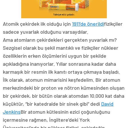
Atomik çekirdek ilk olduğu için
1911’de önerildi
fizikçiler
sadece yuvarlak olduğunu varsaydılar. ​
Ama atomların çekirdekleri gerçekten yuvarlak mı?
Sezgisel olarak bu şekil mantıklı ve fizikçiler nükleer
özelliklerin erken ölçümlerini uygun bir şekilde
açıkladığına inanıyorlar. Yıllar sonrasına kadar daha
karmaşık bir resmin ilk kanıtı ortaya çıkmaya başladı.
İlk olarak, atomun mimarisini keşfedelim. Bir atomun
merkezindeki bir proton ve nötron kümesinden oluşan
bir çekirdek, bir bütün olarak atomdan 10.000 kat daha
küçüktür, “bir katedralde bir sinek gibi” dedi
David
Jenkins
Bir atomun kütlesinin ezici çoğunluğunu
içermesine rağmen, İngiltere’deki York
Üniversitesi’nde bir nükleer fizikçi, çekirdeğin