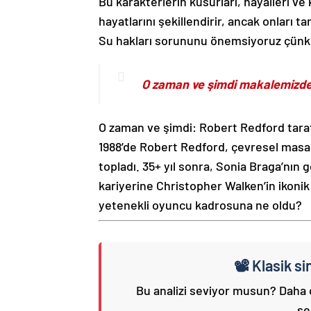
Bu karakterlerin kusurları, hayalleri ve
hayatlarını şekillendirir, ancak onları
Su hakları sorununu önemsiyoruz çünkü
O zaman ve şimdi makalemizde
O zaman ve şimdi: Robert Redford taraf
1988’de Robert Redford, çevresel masalı 
topladı. 35+ yıl sonra, Sonia Braga’nın
kariyerine Christopher Walken’in ikonik
yetenekli oyuncu kadrosuna ne oldu?
📽️ Klasik s
Bu analizi seviyor musun? Daha
şe