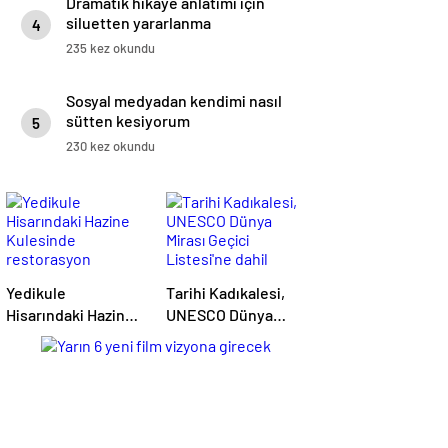
Dramatik hikaye anlatımı için
siluetten yararlanma
4
235 kez okundu
Sosyal medyadan kendimi nasıl
sütten kesiyorum
5
230 kez okundu
Yedikule
Tarihi Kadıkalesi,
Hisarındaki Hazine
UNESCO Dünya
Kulesinde
Mirası Geçici
restorasyon
Listesi'ne dahil
sürüyor
edildi