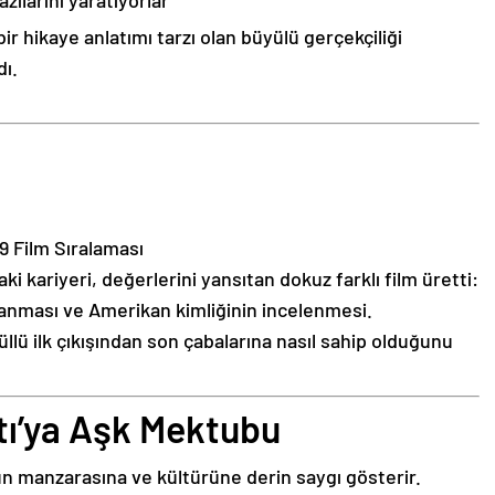
ılarını yaratıyorlar
r hikaye anlatımı tarzı olan büyülü gerçekçiliği
dı.
9 Film Sıralaması
 kariyeri, değerlerini yansıtan dokuz farklı film üretti:
lanması ve Amerikan kimliğinin incelenmesi.
lü ilk çıkışından son çabalarına nasıl sahip olduğunu
ı’ya Aşk Mektubu
 manzarasına ve kültürüne derin saygı gösterir.