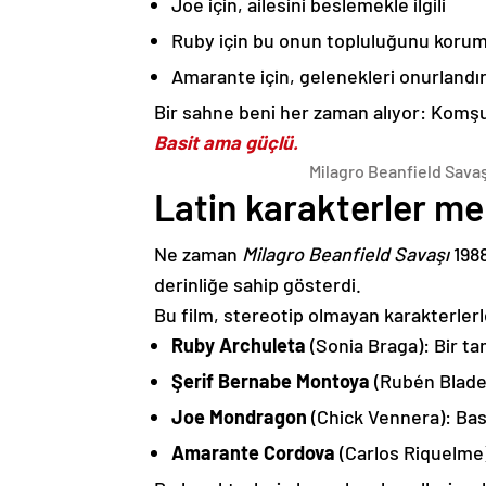
Joe için, ailesini beslemekle ilgili
Ruby için bu onun topluluğunu korumak
Amarante için, gelenekleri onurlandırm
Bir sahne beni her zaman alıyor: Komşu
Basit ama güçlü.
Milagro Beanfield Savaşı
Latin karakterler me
Ne zaman
Milagro Beanfield Savaşı
1988
derinliğe sahip gösterdi.
Bu film, stereotip olmayan karakterlerle 
Ruby Archuleta
(Sonia Braga): Bir tami
Şerif Bernabe Montoya
(Rubén Blades
Joe Mondragon
(Chick Vennera): Basi
Amarante Cordova
(Carlos Riquelme)