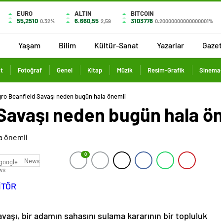
EURO
ALTIN
BITCOIN
55,2510
6.660,55
3103778
0.32%
2,59
0.20000000000000001%
Yaşam
Bilim
Kültür-Sanat
Yazarlar
Gaze
t
Fotoğraf
Genel
Kitap
Müzik
Resim-Grafik
Sinema-
gro Beanfield Savaşı neden bugün hala önemli
 Savaşı neden bugün hala ö
0
News
İTÖR
aşı, bir adamın sahasını sulama kararının bir topluluk