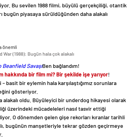
yor. Bu sevilen 1988 filmi, büyülü gerçekçiliği, otantik
arı bugün piyasaya sürüldüğünden daha alakalı
d War (1988): Bugün hala çok alakalı
o Beanfield Savaşı
Ben bağlandım!
m hakkında bir film mi? Bir şekilde işe yarıyor
!
– basit bir eylemin hala karşılaştığımız sorunlara
eğini gösteriyor.
lakalı oldu. Büyüleyici bir underdog hikayesi olarak
ği üzerindeki mücadeleleri nasıl tasvir ettiği
r. O dönemden gelen gişe rekorları kıranlar tarihli
lı, bugünün manşetleriyle tekrar gözden geçirmeye
r.