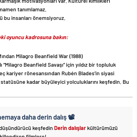
 karmaşık motivasyonları var. Kültürel kimlikleri
 tamamen tanımlamaz.
 bu insanları önemsiyoruz.
ki oyuncu kadrosuna bakın:
ından Milagro Beanfield War (1988)
“Milagro Beanfield Savaşı” için yıldız bir topluluk
 geç kariyer rönesansından Rubén Blades’in siyasi
 statüsüne kadar büyüleyici yolculuklarını keşfedin. Bu
inemaya daha derin dalış 📽️
 düşündürücü keşfedin
Derin dalışlar
kültürümüzü
killendiren filmlere!