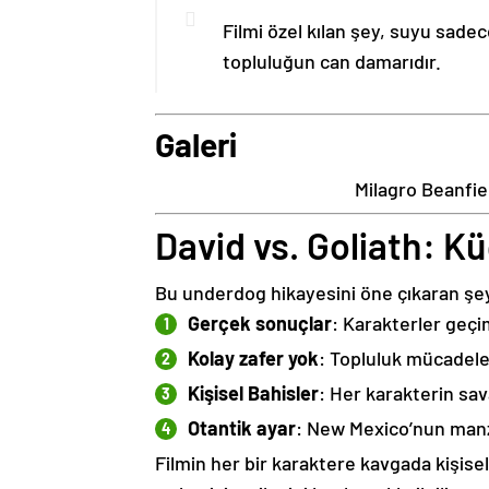
Filmi özel kılan şey, suyu sade
topluluğun can damarıdır.
Galeri
Milagro Beanfie
David vs. Goliath: 
Bu underdog hikayesini öne çıkaran şe
Gerçek sonuçlar
: Karakterler geçim
Kolay zafer yok
: Topluluk mücadele
Kişisel Bahisler
: Her karakterin sa
Otantik ayar
: New Mexico’nun manza
Filmin her bir karaktere kavgada kişise