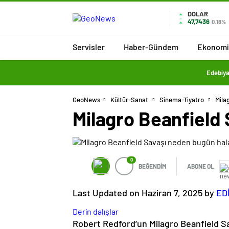
DOLAR
47,7436
0.18%
Servisler
Haber-Gündem
Ekonomi
Edebiya
GeoNews
Kültür-Sanat
Sinema-Tiyatro
Mila
Milagro Beanfield
0
BEĞENDİM
ABONE OL
Last Updated on Haziran 7, 2025 by
ED
Derin dalışlar
Robert Redford’un Milagro Beanfield Sav