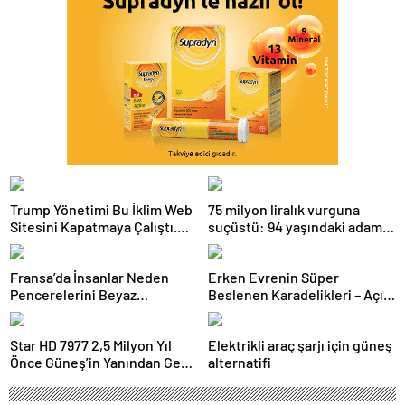
Trump Yönetimi Bu İklim Web
75 milyon liralık vurguna
Sitesini Kapatmaya Çalıştı.
suçüstü: 94 yaşındaki adamın
Bilim Adamları Onu Tekrar
arsasını satmaya çalıştılar
Çevrimiçi Hale Getirdi
Fransa’da İnsanlar Neden
Erken Evrenin Süper
Pencerelerini Beyaz
Beslenen Karadelikleri – Açık
Tebeşirle Boyuyor?
Bilim
Star HD 7977 2,5 Milyon Yıl
Elektrikli araç şarjı için güneş
Önce Güneş’in Yanından Geçti
alternatifi
Ve Bugün Hala Kuyruklu
Yıldızlardaki Rahatsızlığı