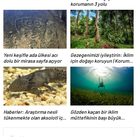
korumanın 3 yolu
Yeni keşifle ada ülkesi acı
Gezegenimizi iyileştirin: İklim
dolu bir mirasa sayfa açıyor
için doğayı koruyun | Koruma
Uluslararası
Haberler: Araştırma nesli
Gözden kaçan bir iklim
tükenmekte olan aksolotl için
müttefikinin başı büyük
umut sunuyor | Koruma
dertte | Koruma Uluslararası
Uluslararası