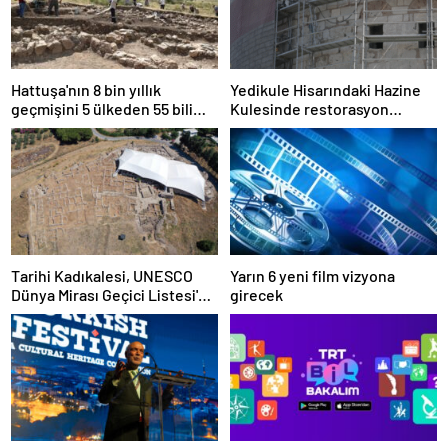
Hattuşa'nın 8 bin yıllık
Yedikule Hisarındaki Hazine
geçmişini 5 ülkeden 55 bilim
Kulesinde restorasyon
insanı araştırıyor
sürüyor
Tarihi Kadıkalesi, UNESCO
Yarın 6 yeni film vizyona
Dünya Mirası Geçici Listesi'ne
girecek
dahil edildi