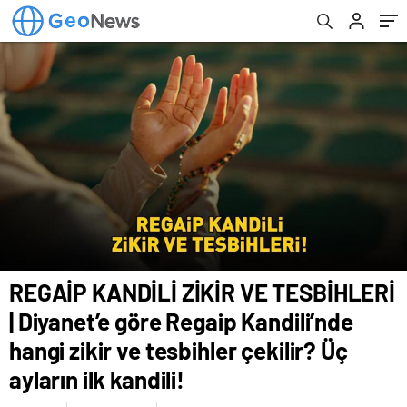
ve tesbihler çekilir? Üç ayların ilk kandili!
REGAİP KANDİLİ ZİKİR VE TESBİHLERİ
| Diyanet’e göre Regaip Kandili’nde
hangi zikir ve tesbihler çekilir? Üç
ayların ilk kandili!