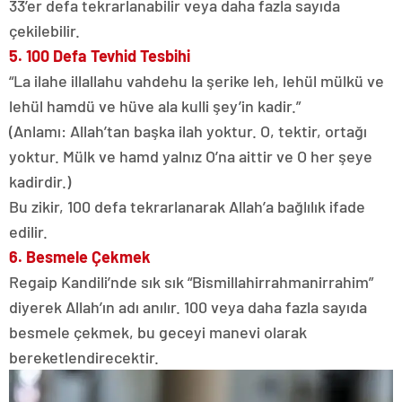
33’er defa tekrarlanabilir veya daha fazla sayıda
çekilebilir.
5. 100 Defa Tevhid Tesbihi
“La ilahe illallahu vahdehu la şerike leh, lehül mülkü ve
lehül hamdü ve hüve ala kulli şey’in kadir.”
(Anlamı: Allah’tan başka ilah yoktur. O, tektir, ortağı
yoktur. Mülk ve hamd yalnız O’na aittir ve O her şeye
kadirdir.)
Bu zikir, 100 defa tekrarlanarak Allah’a bağlılık ifade
edilir.
6. Besmele Çekmek
Regaip Kandili’nde sık sık “Bismillahirrahmanirrahim”
diyerek Allah’ın adı anılır. 100 veya daha fazla sayıda
besmele çekmek, bu geceyi manevi olarak
bereketlendirecektir.