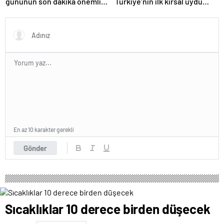
gününün son dakika önemli
Türkiye’nin ilk kırsal uydu
gelişmeleri! (CNN TÜRK 11.30
kentini paylaştı – Son Dakika
bülteni) – CNN TÜRK Son
Haberler CNN Türk
Haberler
En az 10 karakter gerekli
Gönder
Sıcaklıklar 10 derece birden düşecek