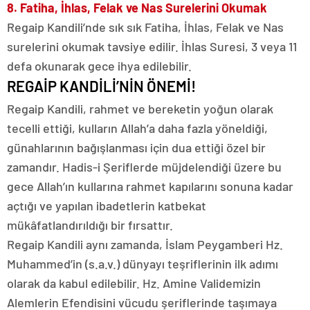
8. Fatiha, İhlas, Felak ve Nas Surelerini Okumak
Regaip Kandili’nde sık sık Fatiha, İhlas, Felak ve Nas
surelerini okumak tavsiye edilir. İhlas Suresi, 3 veya 11
defa okunarak gece ihya edilebilir.
REGAİP KANDİLİ’NİN ÖNEMİ!
Regaip Kandili, rahmet ve bereketin yoğun olarak
tecelli ettiği, kulların Allah’a daha fazla yöneldiği,
günahlarının bağışlanması için dua ettiği özel bir
zamandır. Hadis-i Şeriflerde müjdelendiği üzere bu
gece Allah’ın kullarına rahmet kapılarını sonuna kadar
açtığı ve yapılan ibadetlerin katbekat
mükâfatlandırıldığı bir fırsattır.
Regaip Kandili aynı zamanda, İslam Peygamberi Hz.
Muhammed’in (s.a.v.) dünyayı teşriflerinin ilk adımı
olarak da kabul edilebilir. Hz. Amine Validemizin
Alemlerin Efendisini vücudu şeriflerinde taşımaya