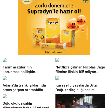
Tarım arazilerinin
Netflix’e çalınan Nicolas Cage
korunmasına ilişkin
filmine ilişkin 105 milyon
düzenleme
dolarlık dava
Adana’da trafik ışıklarında
Küresel piyasalarda Orta
araca çarpan otomobilin
Doğu tedirginliği hakim
sürücüsü öldü
Oğlu okulda saldırı
düzenleyen baba, 15 yıl hapis