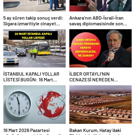
5 ay süren takip sonuç verdi:
Ankara’nın ABD-İsrail-İran
Sigara izmaritiyle cinayet
savaş diplomasisinde son
aydınlandı – Günün Haberleri
durum – Son Dakika Haberleri
CNN Türk
Bugün | Video
İSTANBUL KAPALI YOLLAR
İLBER ORTAYLI’NIN
LİSTESİ BUGÜN: 16 Mart
CENAZESİ NEREDEN
İstanbul’da Hangi Yollar
KALKACAK? Cenaze Nereye
Kapalı, Ne Zaman Açılacak?
Defnedilecek? Prof. Dr. İlber
İlber Ortaylı’nın Cenazesi İçin
Ortaylı Cenaze Programı…
Bazı Yollar Kapatılacak
16 Mart 2026 Pazartesi
Bakan Kurum, Hatay’daki