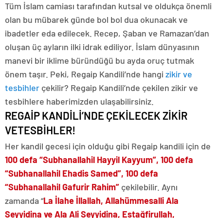
Tüm İslam camiası tarafından kutsal ve oldukça önemli
olan bu mübarek günde bol bol dua okunacak ve
ibadetler eda edilecek. Recep, Şaban ve Ramazan’dan
oluşan üç ayların ilki idrak ediliyor. İslam dünyasının
manevi bir iklime büründüğü bu ayda oruç tutmak
önem taşır. Peki, Regaip Kandili’nde hangi
zikir ve
tesbihler
çekilir? Regaip Kandili’nde çekilen zikir ve
tesbihlere haberimizden ulaşabilirsiniz.
REGAİP KANDİLİ’NDE ÇEKİLECEK ZİKİR
VETESBİHLER!
Her kandil gecesi için olduğu gibi Regaip kandili için de
100 defa “Subhanallahil Hayyil Kayyum”, 100 defa
“Subhanallahil Ehadis Samed”, 100 defa
“Subhanallahil Gafurir Rahim”
çekilebilir. Aynı
zamanda “
La İlahe İllallah, Allahümmesalli Ala
Seyyidina ve Ala Ali Seyyidina, Estağfirullah,