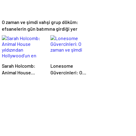
O zaman ve şimdi vahşi grup döküm:
efsanelerin gün batımına girdiği yer
Sarah Holcomb:
Lonesome
Animal House
Güvercinleri: O
yıldızından
zaman ve şimdi
Hollywood’un en
gizemli
kaybolmasına kadar