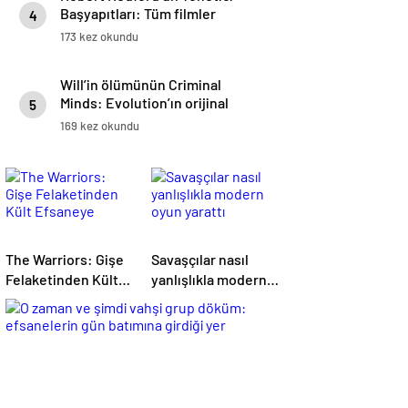
Başyapıtları: Tüm filmler
4
sıralandı
173 kez okundu
Will’in ölümünün Criminal
Minds: Evolution’ın orijinal
5
planında daha yürek parçalayıcı
169 kez okundu
olması gerekiyordu (ancak Josh
Stewart için daha iyi)
The Warriors: Gişe
Savaşçılar nasıl
Felaketinden Kült
yanlışlıkla modern
Efsaneye
oyun yarattı