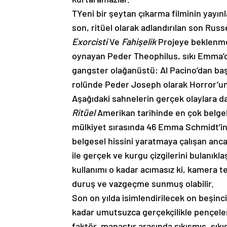
T
Yeni bir şeytan çıkarma filminin yayınl
son, ritüel olarak adlandırılan son Russ
Exorcisti
Ve
Fahişelik
Projeye beklenmedi
oynayan Peder Theophilus, sıkı Emma’da
gangster olağanüstü: Al Pacino’dan başk
rolünde Peder Joseph olarak Horror’un
Aşağıdaki sahnelerin gerçek olaylara day
Ritüel
Amerikan tarihinde en çok belgel
mülkiyet sırasında 46 Emma Schmidt’i
belgesel hissini yaratmaya çalışan anca
ile gerçek ve kurgu çizgilerini bulanıkla
kullanımı o kadar acımasız ki, kamera te
duruş ve vazgeçme sunmuş olabilir.
Son on yılda isimlendirilecek on beşinci
kadar umutsuzca gerçekçilikle pençeler, 
faktör, manastır arasında sıkışmış, sık