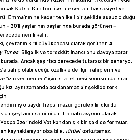
 ancak Kutsal Ruh tüm içeride cerrahi hassasiyet ve
ürü, Emma’nın ne kadar tehlikeli bir şekilde susuz olduğu
n – 20’li yaşlarının başlarında burada görünen –
derecede nemli kalır.
ki, şeytanın kirli büyükbabası olarak görünen Al
y Tunes
. Bilgelik ve tereddüt inancı onu davaya zarar
burada. Ancak şaşırtıcı derecede tutarsız bir senaryo,
 sahip olabileceği, özellikle de ilgili rahiplerin ve
 ve “izin vermemesi” için ısrar etmesi konusunda ısrar
u kızı aynı zamanda açıklanamaz bir şekilde terk
çin.
nlendirmiş olsaydı, hepsi mazur görülebilir olurdu
k bir şeytanın samimi bir dramatizasyonu olarak
 Vespa üzerindeki Vatikan’dan şık bir şekilde fermuar.
dan kaynaklanıyor olsa bile,
Ritüel
korkutamaz,
eli profesyoneller kendilerine sahip olmayı başarsa