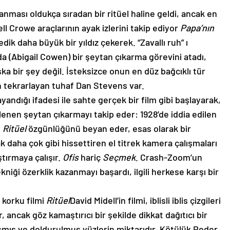
anması oldukça sıradan bir ritüel haline geldi, ancak en
ell Crowe araçlarının ayak izlerini takip ediyor
Papa’nın
k daha büyük bir yıldız çekerek. “Zavallı ruh” ı
 (Abigail Cowen) bir şeytan çıkarma görevini atadı,
a bir şey değil. İsteksizce onun en düz bağcıklı tür
 tekrarlayan tuhaf Dan Stevens var.
andığı ifadesi ile sahte gerçek bir film gibi başlayarak,
enen şeytan çıkarmayı takip eder: 1928’de iddia edilen
n
Ritüel
özgünlüğünü beyan eder, esas olarak bir
k daha çok gibi hissettiren el titrek kamera çalışmaları
ştırmaya çalışır.
Ofis
hariç
Seçmek
. Crash-Zoom’un
kniği özerklik kazanmayı başardı, ilgili herkese karşı bir
 korku filmi
Ritüel
David Midell’in filmi, iblisli iblis çizgileri
ancak göz kamaştırıcı bir şekilde dikkat dağıtıcı bir
ışmış ve doldurulmuş yüzlerin miktarıdır. Kötülük Peder