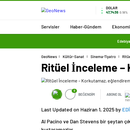
DOLAR
47,7436
0.18%
Servisler
Haber-Gündem
Ekonomi
Edebiya
GeoNews
Kültür-Sanat
Sinema-Tiyatro
Ritü
Ritüel İnceleme –
0
BEĞENDİM
ABONE OL
Last Updated on Haziran 1, 2025 by
ED
Al Pacino ve Dan Stevens bir şeytan çık
kurtaramazlar.