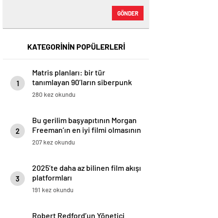
GÖNDER
KATEGORİNİN POPÜLERLERİ
Matris planları: bir tür
tanımlayan 90’ların siberpunk
1
filmleri
280 kez okundu
Bu gerilim başyapıtının Morgan
Freeman’ın en iyi filmi olmasının
2
10 nedeni
207 kez okundu
2025’te daha az bilinen film akışı
platformları
3
191 kez okundu
Robert Redford’un Yönetici