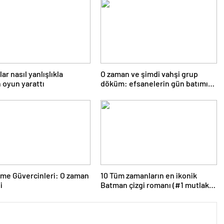
ar nasıl yanlışlıkla
O zaman ve şimdi vahşi grup
oyun yarattı
döküm: efsanelerin gün batımına
girdiği yer
me Güvercinleri: O zaman
10 Tüm zamanların en ikonik
i
Batman çizgi romanı (#1 mutlaka
okunmalıdır)