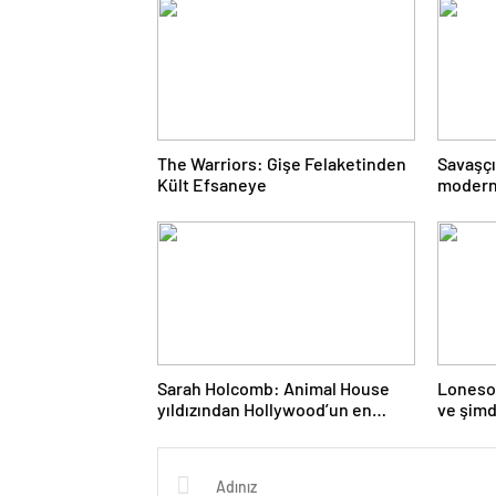
The Warriors: Gişe Felaketinden
Savaşçıl
Kült Efsaneye
modern 
Sarah Holcomb: Animal House
Loneso
yıldızından Hollywood’un en
ve şimd
gizemli kaybolmasına kadar