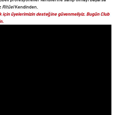
z
Ritüel
Kendinden.
için üyelerimizin desteğine güvenmeliyiz.
Bugün Club
n.