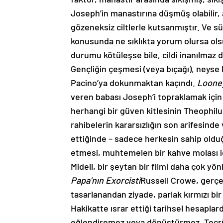
Joseph’in manastırına düşmüş olabilir,
gözeneksiz ciltlerle kutsanmıştır. Ve s
konusunda ne sıklıkta yorum olursa olsu
durumu kötüleşse bile, cildi inanılmaz 
Gençliğin çeşmesi (veya bıçağı), neyse 
Pacino’ya dokunmaktan kaçındı.
Loone
veren babası Joseph’i topraklamak için 
herhangi bir güven kitlesinin Theophilus’a
rahibelerin kararsızlığın son arifesinde
ettiğinde – sadece herkesin sahip olduğ
etmesi, muhtemelen bir kahve molası i
Midell, bir şeytan bir filmi daha çok yö
Papa’nın Exorcisti
Russell Crowe, gerçe
tasarlanandan ziyade, parlak kırmızı bir
Hakikatte ısrar ettiği tarihsel hesaplar
eğlendiremez veya dönüştürmez. Tecrüb