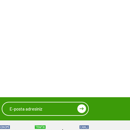
KONOMİ
TRAFİK
CANLI