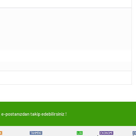
e-postanızdan takip edebilirsiniz !
K
TAHMİNİ
LİG
EKONOMİ
E