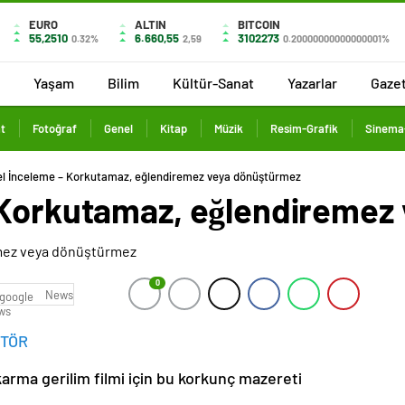
EURO
ALTIN
BITCOIN
55,2510
6.660,55
3102273
0.32%
2,59
0.20000000000000001%
Yaşam
Bilim
Kültür-Sanat
Yazarlar
Gaze
t
Fotoğraf
Genel
Kitap
Müzik
Resim-Grafik
Sinema-
el İnceleme – Korkutamaz, eğlendiremez veya dönüştürmez
 Korkutamaz, eğlendiremez
0
News
İTÖR
arma gerilim filmi için bu korkunç mazereti